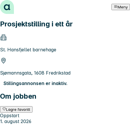
Hopp til innhold
Meny
Prosjektstilling i ett år
St. Hansfjellet barnehage
Sjømannsgata, 1608 Fredrikstad
Stillingsannonsen er inaktiv.
Om jobben
Lagre favoritt
Oppstart
1. august 2026