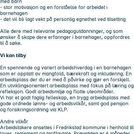
med barn
- stor motivasjon og en forståelse for arbeidet i
barnehagen
- det vil bli lagt vekt på personlig egnethet ved tilsetting
Alle dere med relevante pedagogutdanninger, og som
ønsker å skape dere erfaringer i barnehager, oppfordres
til å søke.
Vi kan tilby
En spennende og variert arbeidshverdag i en barnehagen
som er opptatt av mangfold, bærekraft og inkludering. En
arbeidsplass der du er med å påvirke og gjør en forskjell.
En utviklingsorientert arbeidsplass med fokus på læring og
refleksjon. Godt arbeidsmiljø og flotte uteområder.
Vi har et godt faglig felleskap, en trygg arbeidsplass med
gode ordnede lønns- og arbeidsvilkår, samt god pensjon
og forsikringsordning via KLP.
Andre vilkår
Arbeidstakere ansettes i Fredrikstad kommune i henhold til
lover, reglement og tariffavtale. Prøvetiden er 6 måneder.