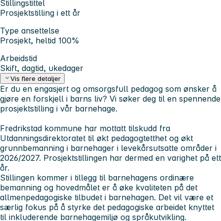
Stillingstittel
Prosjektstilling i ett år
Type ansettelse
Prosjekt, heltid 100%
Arbeidstid
Skift, dagtid, ukedager
Vis flere detaljer
Er du en engasjert og omsorgsfull pedagog som ønsker å
gjøre en forskjell i barns liv? Vi søker deg til en spennende
prosjektstilling i vår barnehage.
Fredrikstad kommune har mottatt tilskudd fra
Utdanningsdirektoratet til økt pedagogtetthet og økt
grunnbemanning i barnehager i levekårsutsatte områder i
2026/2027. Prosjektstillingen har dermed en varighet på ett
år.
Stillingen kommer i tillegg til barnehagens ordinære
bemanning og hovedmålet er å øke kvaliteten på det
allmenpedagogiske tilbudet i barnehagen. Det vil være et
særlig fokus på å styrke det pedagogiske arbeidet knyttet
til inkluderende barnehagemiljø og språkutvikling.