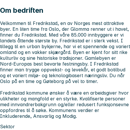
Om bedriften
Velkommen til Fredrikstad, en av Norges mest attraktive
byer. En liten time fra Oslo, der Glomma renner ut i havet,
finner du Fredrikstad. Med våre 85.000 innbyggere er vi
landets åttende største by. Fredrikstad er i sterk vekst. I
tillegg til en urban bykjerne, har vi et spennende og variert
omland og en vakker skjærgård. Byen er kjent for sitt rike
kulturliv og sine historiske tradisjoner. Gamlebyen er
Nord-Europas best bevarte festningsby. I Fredrikstad
finner man trygge oppvekst- og levekår, et godt botilbud
og et variert miljø- og teknologibasert næringsliv. Du når
Oslo på en time og Gøteborg på vel to timer.
Fredrikstad kommune ønsker å være en arbeidsgiver hvor
ulikheter og mangfold er en styrke. Kvalifiserte personer
med innvandrerbakgrunn og/eller redusert funksjonsevne
oppfordres til å søke. Kommunens verdier er
Inkluderende, Ansvarlig og Modig.
Sektor