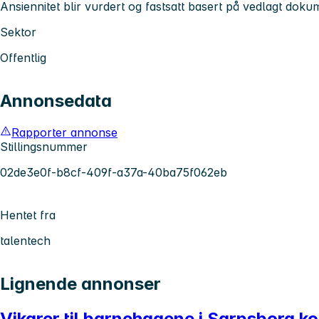
Ansiennitet blir vurdert og fastsatt basert på vedlagt doku
Sektor
Offentlig
Annonsedata
Rapporter annonse
Stillingsnummer
02de3e0f-b8cf-409f-a37a-40ba75f062eb
Hentet fra
talentech
Lignende annonser
Vikarer til barnehagene i Sarpsborg 