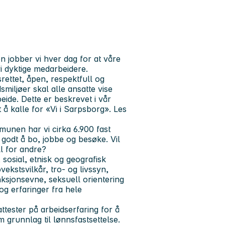
 jobber vi hver dag for at våre
vi dyktige medarbeidere.
ettet, åpen, respektfull og
miljøer skal alle ansatte vise
ide. Dette er beskrevet i vår
 å kalle for «Vi i Sarpsborg». Les
unen har vi cirka 6.900 fast
 godt å bo, jobbe og besøke. Vil
l for andre?
osial, etnisk og geografisk
ekstsvilkår, tro- og livssyn,
unksjonsevne, seksuell orientering
og erfaringer fra hele
tester på arbeidserfaring for å
runnlag til lønnsfastsettelse.