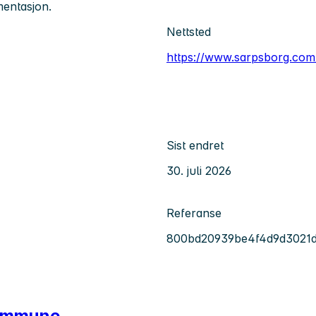
mentasjon.
Nettsted
https://www.sarpsborg.com
Sist endret
30. juli 2026
Referanse
800bd20939be4f4d9d3021
kommune