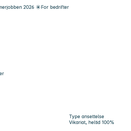
erjobben
2026
☀️
For bedrifter
er
Type ansettelse
Vikariat, heltid 100%