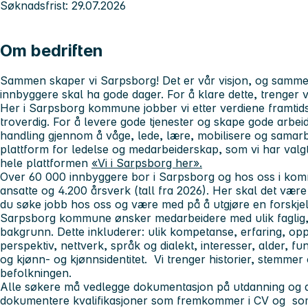
Søknadsfrist: 29.07.2026
Om bedriften
Sammen skaper vi Sarpsborg! Det er vår visjon, og sammen
innbyggere skal ha gode dager. For å klare dette, trenger 
Her i Sarpsborg kommune jobber vi etter verdiene framtidsr
troverdig. For å levere gode tjenester og skape gode arbeids
handling gjennom å våge, lede, lære, mobilisere og samarbe
plattform for ledelse og medarbeiderskap, som vi har valgt
hele plattformen
«Vi i Sarpsborg her».
Over 60 000 innbyggere bor i Sarpsborg og hos oss i komm
ansatte og 4.200 årsverk (tall fra 2026). Her skal det være
du søke jobb hos oss og være med på å utgjøre en forskjel
Sarpsborg kommune ønsker medarbeidere med ulik faglig, s
bakgrunn. Dette inkluderer: ulik kompetanse, erfaring, oppv
perspektiv, nettverk, språk og dialekt, interesser, alder, f
og kjønn- og kjønnsidentitet. Vi trenger historier, stemmer 
befolkningen.
Alle søkere må vedlegge dokumentasjon på utdanning og at
dokumentere kvalifikasjoner som fremkommer i CV og som g