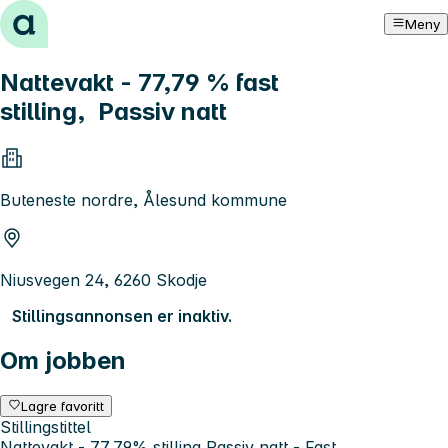
Hopp til innhold
Meny
Nattevakt - 77,79 % fast
stilling, Passiv natt
Buteneste nordre, Ålesund kommune
Niusvegen 24, 6260 Skodje
Stillingsannonsen er inaktiv.
Om jobben
Lagre favoritt
Stillingstittel
Nattevakt - 77,79% stilling Passiv natt - Fast