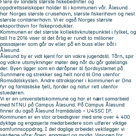
Flere av landets største fiskebedrifter og
oppdrettsselskaper holder til i kommunen vår. Ålesund
har Norges største cruisehavn, største fiskerihavn og nest
største containerhavn. Vi er også Norges største
eksporthavn for fiskeprodukter.
Kommunen er det største kollektivknutepunktet i fylket, og
tall fra 2016 viser at det årlig er rundt to millioner
passasjerer som går av eller på en buss eller båt i
Ålesund.
Ålesund by er vidt kjent for sin vakre jugendstil. Tårn, spir
og vakre utsmykninger møter deg når du går gatelangs
der. Byen ligger som en døråpner til fjordsystemet på
Sunnmøre og strekker seg helt nord til Ona utenfor
Romsdalskysten. Andre attraksjoner i kommunen er Ona
fyr og fantastiske fjell, fjorder og natur rett utenfor
stuedøren.
Vi er en universitetskommune og har et nært samarbeid
med NTNU på Campus Ålesund. På Campus Ålesund
finner du også Ålesund framtidslab – U4SSC IP.
Kommunen er en stor arbeidsgiver med sine over 4 400
dyktige og engasjerte medarbeidere som utfører viktige
samfunnsoppdrag. I det daglige arbeidet vektlegger vi
verdiene våre: åpen, engasjert og modig. Visjonen for