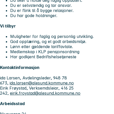
Du liker å holde deg faglig oppdatert.
Du er selvstendig og tar ansvar.
Du er flink til å bygge relasjoner.
Du har gode holdninger.
Vi tilbyr
Muligheter for faglig og personlig utvikling.
God opplæring, og et godt arbeidsmiljø.
Lønn etter gjeldende tariffavtale.
Medlemskap i KLP pensjonsordning
Har godkjent Bedriftshelsetjeneste
Kontaktinformasjon
ida Larsen, Avdelingsleder, 948 78
673,
ida.larsen@alesund.kommune.no
Eirik Frøystad, Verksemdsleiar, 416 25
242,
eirik.froystad@alesund.kommune.no
Arbeidsstad