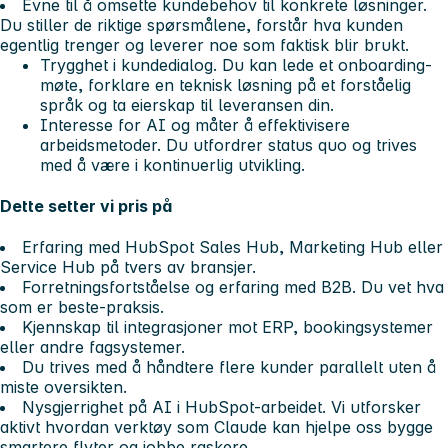
Evne til å omsette kundebehov til konkrete løsninger
.
Du stiller de riktige spørsmålene, forstår hva kunden
egentlig trenger og leverer noe som faktisk blir brukt.
Trygghet i kundedialog
. Du kan lede et onboarding-
møte, forklare en teknisk løsning på et forståelig
språk og ta eierskap til leveransen din.
Interesse for AI
og måter å effektivisere
arbeidsmetoder. Du utfordrer status quo og trives
med å være i kontinuerlig utvikling.
Dette setter vi pris på
Erfaring med HubSpot Sales Hub, Marketing Hub eller
Service Hub på tvers av bransjer.
Forretningsfortståelse og erfaring med B2B. Du vet hva
som er beste-praksis.
Kjennskap til integrasjoner mot ERP, bookingsystemer
eller andre fagsystemer.
Du trives med å håndtere flere kunder parallelt uten å
miste oversikten.
Nysgjerrighet på AI i HubSpot-arbeidet. Vi utforsker
aktivt hvordan verktøy som Claude kan hjelpe oss bygge
smartere flyter og jobbe raskere.