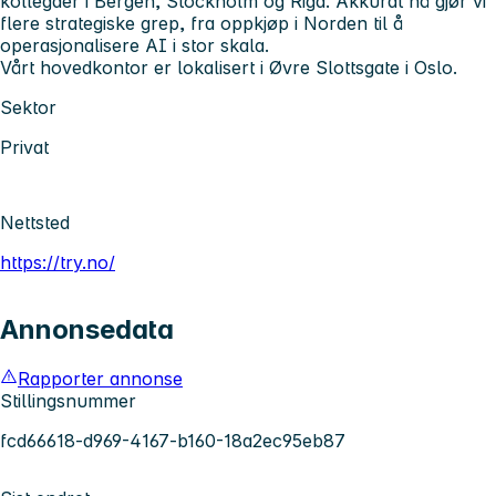
kollegaer i Bergen, Stockholm og Riga. Akkurat nå gjør vi
flere strategiske grep, fra oppkjøp i Norden til å
operasjonalisere AI i stor skala.
Vårt hovedkontor er lokalisert i Øvre Slottsgate i Oslo.
Sektor
Privat
Nettsted
https://try.no/
Annonsedata
Rapporter annonse
Stillingsnummer
fcd66618-d969-4167-b160-18a2ec95eb87