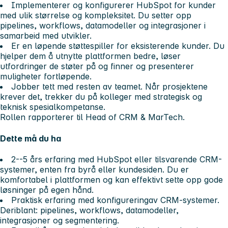
Implementerer og konfigurerer HubSpot for kunder
med ulik størrelse og kompleksitet. Du setter opp
pipelines, workflows, datamodeller og integrasjoner i
samarbeid med utvikler.
Er en løpende støttespiller for eksisterende kunder. Du
hjelper dem å utnytte plattformen bedre, løser
utfordringer de støter på og finner og presenterer
muligheter fortløpende.
Jobber tett med resten av teamet. Når prosjektene
krever det, trekker du på kolleger med strategisk og
teknisk spesialkompetanse.
Rollen rapporterer til Head of CRM & MarTech.
Dette må du ha
2--5 års erfaring
med HubSpot eller tilsvarende CRM-
systemer, enten fra byrå eller kundesiden. Du er
komfortabel i plattformen og kan effektivt sette opp gode
løsninger på egen hånd.
Praktisk erfaring med konfigurering
av CRM-systemer.
Deriblant: pipelines, workflows, datamodeller,
integrasjoner og segmentering.