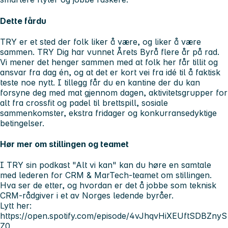
Dette fårdu
TRY er et sted der folk liker å være, og liker å være
sammen. TRY Dig har vunnet Årets Byrå flere år på rad.
Vi mener det henger sammen med at folk her får tillit og
ansvar fra dag én, og at det er kort vei fra idé til å faktisk
teste noe nytt. I tillegg får du en kantine der du kan
forsyne deg med mat gjennom dagen, aktivitetsgrupper for
alt fra crossfit og padel til brettspill, sosiale
sammenkomster, ekstra fridager og konkurransedyktige
betingelser.
Hør mer om stillingen og teamet
I TRY sin podkast "Alt vi kan" kan du høre en samtale
med lederen for CRM & MarTech-teamet om stillingen.
Hva ser de etter, og hvordan er det å jobbe som teknisk
CRM-rådgiver i et av Norges ledende byråer.
Lytt her:
https://open.spotify.com/episode/4vJhqvHiXEUftSDBZnyS
Z0