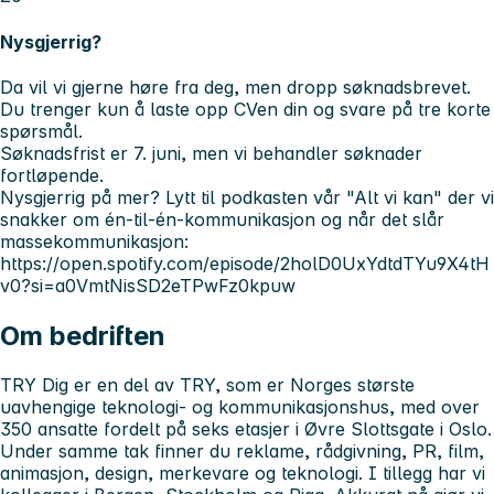
Nysgjerrig?
Da vil vi gjerne høre fra deg, men dropp søknadsbrevet.
Du trenger kun å laste opp CVen din og svare på tre korte
spørsmål.
Søknadsfrist er 7. juni,
men vi behandler søknader
fortløpende.
Nysgjerrig på mer?
Lytt til podkasten vår "Alt vi kan" der vi
snakker om én-til-én-kommunikasjon og når det slår
massekommunikasjon:
https://open.spotify.com/episode/2holD0UxYdtdTYu9X4tH
v0?si=a0VmtNisSD2eTPwFz0kpuw
Om bedriften
TRY Dig er en del av TRY, som er Norges største
uavhengige teknologi- og kommunikasjonshus, med over
350 ansatte fordelt på seks etasjer i Øvre Slottsgate i Oslo.
Under samme tak finner du reklame, rådgivning, PR, film,
animasjon, design, merkevare og teknologi. I tillegg har vi