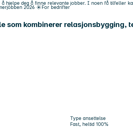
 å hjelpe deg å finne relevante jobber. I noen få tilfeller 
erjobben
2026
☀️
For bedrifter
le som kombinerer relasjonsbygging, t
Type ansettelse
Fast, heltid 100%