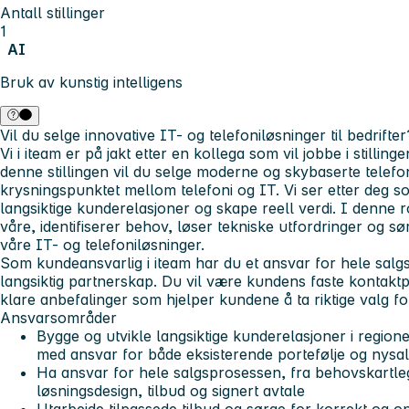
Antall stillinger
1
AI
Bruk av kunstig intelligens
Vil du selge innovative IT- og telefoniløsninger til bedrifter
Vi i iteam er på jakt etter en kollega som vil jobbe i stillin
denne stillingen vil du selge moderne og skybaserte telefon
krysningspunktet mellom telefoni og IT. Vi ser etter deg s
langsiktige kunderelasjoner og skape reell verdi. I denne 
våre, identifiserer behov, løser tekniske utfordringer og sø
våre IT- og telefoniløsninger.
Som kundeansvarlig i iteam
har du et ansvar for hele salgsr
langsiktig partnerskap. Du vil være kundens faste kontaktp
klare anbefalinger som hjelper kundene å ta riktige valg fo
Ansvarsområder
Bygge og utvikle langsiktige kunderelasjoner i region
med ansvar for både eksisterende portefølje og nysa
Ha ansvar for hele salgsprosessen, fra behovskartleg
løsningsdesign, tilbud og signert avtale