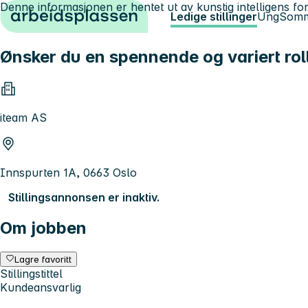
Denne informasjonen er hentet ut av kunstig intelligens for
Hopp til innhold
Ledige stillinger
Ung
Somm
Ønsker du en spennende og variert rol
iteam AS
Innspurten 1A, 0663 Oslo
Stillingsannonsen er inaktiv.
Om jobben
Lagre favoritt
Stillingstittel
Kundeansvarlig