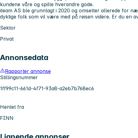
kundene våre og spille hverandre gode.
iteam AS ble grunnlagt i 2020 og omsetter allerede for næ
dyktige folk som vil være med på reisen videre. Er du en 
Sektor
Privat
Annonsedata
Rapporter annonse
Stillingsnummer
1ff99c11-661d-4f71-93a8-a2eb7b768ec6
Hentet fra
FINN
Lignende annonser