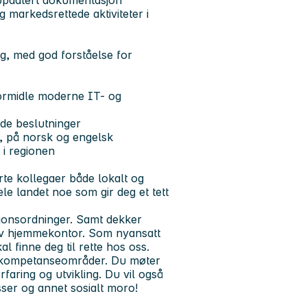
oppdatert dokumentasjon
markedsrettede aktiviteter i
ng, med god forståelse for
formidle moderne IT- og
gode beslutninger
, på norsk og engelsk
 i regionen
erte kollegaer både lokalt og
ele landet
noe som gir deg et tett
sjonsordninger. Samt dekker
av hjemmekontor. Som nyansatt
al finne deg til rette hos oss.
ye kompetanseområder. Du møter
faring og utvikling. Du vil også
ser og annet sosialt moro!