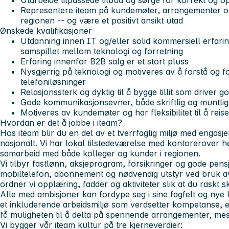
Utarbeide tilpassede tilbud og sørge for korrekt og 
Representere iteam på kundemøter, arrangementer og 
regionen -- og være et positivt ansikt utad
Ønskede kvalifikasjoner
Utdanning innen IT og/eller solid kommersiell erfari
samspillet mellom teknologi og forretning
Erfaring innenfor B2B salg er et stort pluss
Nysgjerrig på teknologi og motiveres av å forstå og 
telefoniløsninger
Relasjonssterk og dyktig til å bygge tillit som driver 
Gode kommunikasjonsevner, både skriftlig og muntlig
Motiveres av kundemøter og har fleksibilitet til å reise
Hvordan er det å jobbe i iteam?
Hos iteam blir du en del av et tverrfaglig miljø med engasj
nasjonalt. Vi har lokal tilstedeværelse med kontorer
over h
samarbeid med både kolleger og kunder i regionen.
Vi tilbyr fastlønn, aksjeprogram, forsikringer og gode pen
mobiltelefon, abonnement og nødvendig utstyr ved bruk 
ordner vi opplæring, fadder og aktiviteter slik at du raskt sk
Alle med ambisjoner kan fordype seg i sine fagfelt og n
et inkluderende arbeidsmiljø som verdsetter kompetanse, er
få muligheten til å delta på spennende arrangementer, mes
Vi bygger vår iteam kultur på tre kjerneverdier: