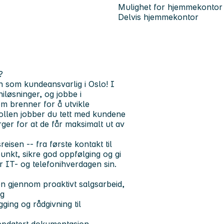
Mulighet for hjemmekontor
Delvis hjemmekontor
?
gen som
kundeansvarlig i Oslo!
I
iløsninger, og jobbe i
om brenner for å utvikle
rollen jobber du tett med kundene
rger for at de får maksimalt ut av
eisen -- fra første kontakt til
unkt, sikre god oppfølging og gi
r IT- og telefonihverdagen sin.
en gjennom proaktivt salgsarbeid,
lg
ging og rådgivning til