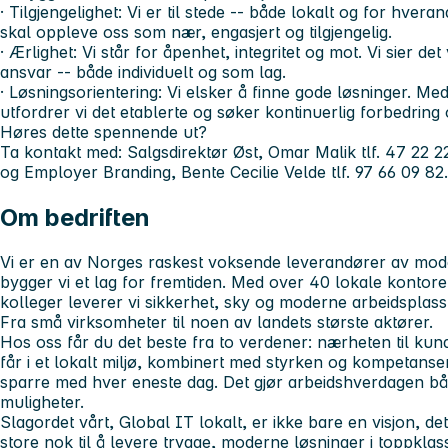
·
Tilgjengelighet
: Vi er til stede -- både lokalt og for hve
skal oppleve oss som nær, engasjert og tilgjengelig.
·
Ærlighet
: Vi står for åpenhet, integritet og mot. Vi sier de
ansvar -- både individuelt og som lag.
·
Løsningsorientering
: Vi elsker å finne gode løsninger. Med
utfordrer vi det etablerte og søker kontinuerlig forbedring
Høres dette spennende ut?
Ta kontakt med: Salgsdirektør Øst, Omar Malik tlf. 47 22 22
og Employer Branding, Bente Cecilie Velde tlf. 97 66 09 82.
Om bedriften
Vi er en av Norges raskest voksende leverandører av mode
bygger vi et lag for fremtiden. Med over 40 lokale kontor
kolleger leverer vi sikkerhet, sky og moderne arbeidsplass
Fra små virksomheter til noen av landets største aktører.
Hos oss får du det beste fra to verdener: nærheten til kun
får i et lokalt miljø, kombinert med styrken og kompetansen
sparre med hver eneste dag. Det gjør arbeidshverdagen båd
muligheter.
Slagordet vårt, Global IT lokalt, er ikke bare en visjon, det
store nok til å levere trygge, moderne løsninger i toppkla