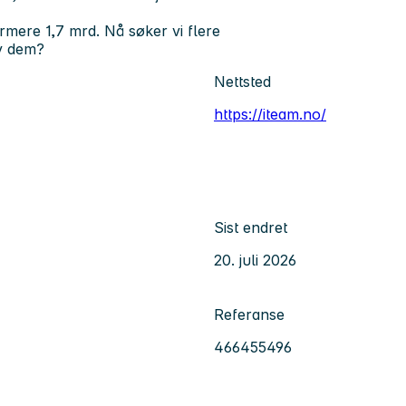
rmere 1,7 mrd. Nå søker vi flere
av dem?
Nettsted
https://iteam.no/
Sist endret
20. juli 2026
Referanse
466455496