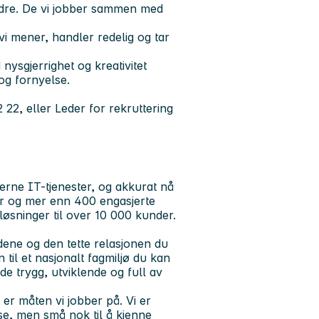
randre. De vi jobber sammen med
t vi mener, handler redelig og tar
 nysgjerrighet og kreativitet
 og fornyelse.
 22, eller Leder for rekruttering
rne IT-tjenester, og akkurat nå
er og mer enn 400 engasjerte
løsninger til over 10 000 kunder.
dene og den tette relasjonen du
 til et nasjonalt fagmiljø du kan
e trygg, utviklende og full av
 er måten vi jobber på. Vi er
sse, men små nok til å kjenne