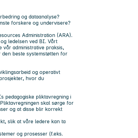
orbedring og dataanalyse?
emste forskere og undervisere?
Resources Administration (ARA).
 og ledelsen ved BI. Vårt
e vår administrative praksis,
r den beste systemstøtten for
iklingsarbeid og operativt
 prosjekter, hvor du
Is pedagogiske pliktavregning i
 Pliktavregningen skal sørge for
er og at disse blir korrekt
kt, slik at våre ledere kan ta
ystemer og prosesser (f.eks.