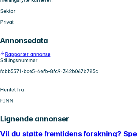
Sektor
Privat
Annonsedata
Rapporter annonse
Stillingsnummer
fcbb5571-bce5-4efb-8fc9-342b067b785c
Hentet fra
FINN
Lignende annonser
Vil du støtte fremtidens forskning? S