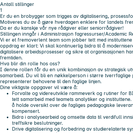
Antall stillinger
1
Er du en brobygger som trigges av digitalisering, prosessf
Motiveres du av å gjøre hverdagen enklere for landets fr
Da er du kanskje vår nye rådgiver eller seniorrådgiver!
Stillingen inngår i Administrasjon fagressurser/Academic 
Vi er et fremoverlent team som jobber tett med instituttene
oppdrag er klart: Vi skal kontinuerlig bidra til å moderniser
digitalisere arbeidsprosesser og sikre at organisasjonen ha
fremtiden.
Hva blir din rolle hos oss?
I denne rollen får du en unik kombinasjon av strategisk utv
samarbeid. Du vil bli en nøkkelperson i større tverrfaglige
representerer behovene til den faglige linjen.
Dine viktigste oppgaver vil være å:
Forvalte og videreutvikle rammeverk og rutiner for B
tett samarbeid med teamets analytiker og instituttene.
å holde oversikt over de fagliges pedagogiske leverans
kompensert.
Bidra i analysearbeid og omsette data til verdifull innsi
treffsikre beslutninger.
Drive digitalisering og forbedring av studierelaterte s