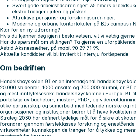
Svært gode arbeidstidsordninger: 35 timers arbeidsuk
ekstra fridager i julen og påsken.
Attraktive pensjons- og forsikringsordninger.
Moderne og urbane kontorlokaler på BIs campus i N
Klar for en ny utfordring?
Hvis du kjenner deg igjen i beskrivelsen, vil vi veldig gjerne
Har du spørsmål om stillingen? Ta gjerne en uforpliktende
Astrid Aksnessæther, på mobil 90 29 71 99.
Aktuelle kandidater vil bli invitert til intervju fortløpende.
Om bedriften
Handelshøyskolen BI er en internasjonal handelshøyskole
20.000 studenter, 1000 ansatte og 300.000 alumni, er BI 
og mest innflytelsesrike handelshøyskolene i Europa. BI ti
portefølje av bachelor-, master-, PhD-, og videreutdanni
ulike partnerskap og samarbeid med ledende norske og int
organisasjoner og institusjoner bidrar til å heve kvaliteten 
Strategi 2030 har definert tydelige mål for å sikre at sko
forandrer gjennom førsteklasses forskning og enestående l
virksomheter kunnskapen de trenger for å lykkes og menn
meningsfylte karrierer.