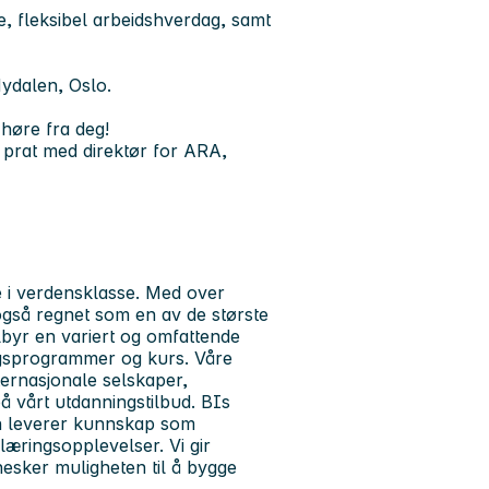
e, fleksibel arbeidshverdag, samt
ydalen, Oslo.
 høre fra deg!
 prat med direktør for ARA,
 i verdensklasse. Med over
også regnet som en av de største
lbyr en variert og omfattende
ngsprogrammer og kurs. Våre
ernasjonale selskaper,
på vårt utdanningstilbud. BIs
len leverer kunnskap som
æringsopplevelser. Vi gir
esker muligheten til å bygge