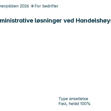
erjobben
2026
☀️
For bedrifter
dministrative løsninger ved Handelshø
Type ansettelse
Fast, heltid 100%