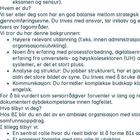
eksamen og sensur).
Hvem er du?
Vi ser etter deg som har en god balanse mellom strategisk 
gjennomføringsevne. Du trives med ansvar, tar initiativ og er
tvers av fagområder.
Vi tror du har denne bakgrunnen:
Høyere relevant utdanning (f.eks. innen administrasjo
organisasjonsutvikling).
Noen års erfaring med prosessforbedring, digitaliseri
erfaring fra universitets- og høyskolesektoren (UH) o
systemer, er det et stort pluss.
Analyse og struktur: Du jobber strukturert, har et god
aldri det store bildet av syne. Du trives med å bruke
Kommunikasjon: Du formidler komplekse budskap klar
engelsk.
For å bli vurdert som seniorrådgiver forventer vi lang og 
dokumentert dybdekompetanse innen fagfeltet.
Hva tilbyr vi deg?
Hos BI blir du en del av en ambisiøs organisasjon med stor u
samfunnsoppdrag.
I tillegg tilbyr vi:
En sentral rolle hvor du reelt bidrar til å forme BIs ad
Et engasjert fagmiljø med stor vilje til utvikling