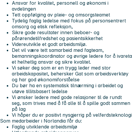
Ansvar for kvalitet, personell og økonomi i
avdelingen
Tett oppfølging av pleie- og omsorgsteamet
Tydelig faglig ledelse med fokus på personsentrert
omsorg og etisk refleksjon,
Sikre gode resultater innen beboer- og
pårørendetilfredshet og pasientsikkerhet
Videreutvikle et godt arbeidsmiljø.
Det vil være tett samarbeid med fagteam,
bemanningskoordinator og øvrige ledere for å ivareta
et helhetlig ansvar og sikre kvalitet.
Vi søker deg som er en trygg leder med stor
arbeidskapasitet, behersker Gat som arbeidsverktøy
og har god økonomiforståelse
Du bør ha en systematisk tilnærming i arbeidet og
utøve tillitsbasert ledelse
Vi ønsker ledere med gode relasjoner til de rundt
seg, som trives med å få alle til å spille godt sammen
på lag
Vi håper du er positivt nysgjerrig på velferdsteknologi
Som medarbeider i Norlandia får du:
Faglig utviklende arbeidsmiljø