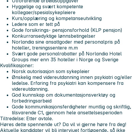
Utfordrende arbeidsoppgaver
Hyggelige og svært kompetente
kollegaer/spesialsykepleiere
Kurs/opplæring og kompetanseutvikling
Ledere som er tett på
Gode forsikrings- pensjonsforhold (KLP pensjon)
Konkurransedyktige lønnsbetingelser
Norlandia sine ansattgoder med personalpris på
hoteller, treningssentere m.m
Svært gode personalrabatter på Norlandia Hotel
Groups mer enn 35 hoteller i Norge og Sverige
Kvalifikasjoner:
Norsk autorisasjon som sykepleier
Ønskelig med videreutdanning innen psykiatri og/eller
ledelse. Erfaring fra psykiatri kan kompensere fra
videreutdanning.
God kunnskap om dokumentasjonsverktøy og
forbedringsarbeid
Gode kommunikasjonsferdigheter muntlig og skriftlig,
tilsvarende C1, gjennom hele ansettelsesperioden
Tiltredelse:
Etter avtale.
Høres dette spennende ut? Da vil vi gjerne høre fra deg!
Aktuelle kandidater vil bli intervjuet fortløpende, så ikke