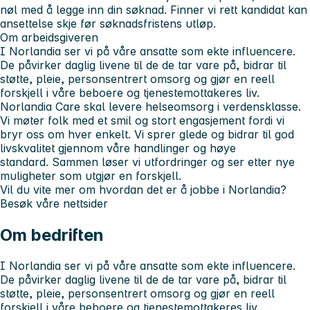
nøl med å legge inn din søknad. Finner vi rett kandidat kan
ansettelse skje før søknadsfristens utløp.
Om arbeidsgiveren
I Norlandia ser vi på våre ansatte som ekte influencere.
De påvirker daglig livene til de de tar vare på, bidrar til
støtte, pleie, personsentrert omsorg og gjør en reell
forskjell i våre beboere og tjenestemottakeres liv.
Norlandia Care skal levere helseomsorg i verdensklasse.
Vi møter folk med et smil og stort engasjement fordi vi
bryr oss om hver enkelt. Vi sprer glede og bidrar til god
livskvalitet gjennom våre handlinger og høye
standard. Sammen løser vi utfordringer og ser etter nye
muligheter som utgjør en forskjell.
Vil du vite mer om hvordan det er å jobbe i Norlandia?
Besøk våre nettsider
Om bedriften
I Norlandia ser vi på våre ansatte som ekte influencere.
De påvirker daglig livene til de de tar vare på, bidrar til
støtte, pleie, personsentrert omsorg og gjør en reell
forskjell i våre beboere og tjenestemottakeres liv.