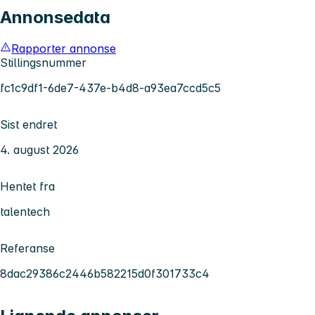
Annonsedata
Rapporter annonse
Stillingsnummer
fc1c9df1-6de7-437e-b4d8-a93ea7ccd5c5
Sist endret
4. august 2026
Hentet fra
talentech
Referanse
8dac29386c2446b582215d0f301733c4