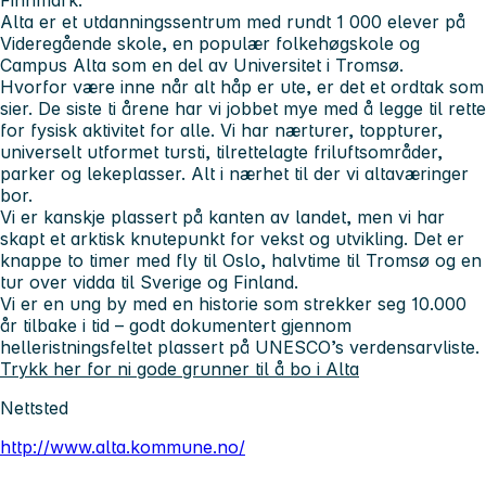
Alta er et utdanningssentrum med rundt 1 000 elever på
Videregående skole, en populær folkehøgskole og
Campus Alta som en del av Universitet i Tromsø.
Hvorfor være inne når alt håp er ute, er det et ordtak som
sier. De siste ti årene har vi jobbet mye med å legge til rette
for fysisk aktivitet for alle. Vi har nærturer, toppturer,
universelt utformet tursti, tilrettelagte friluftsområder,
parker og lekeplasser. Alt i nærhet til der vi altaværinger
bor.
Vi er kanskje plassert på kanten av landet, men vi har
skapt et arktisk knutepunkt for vekst og utvikling. Det er
knappe to timer med fly til Oslo, halvtime til Tromsø og en
tur over vidda til Sverige og Finland.
Vi er en ung by med en historie som strekker seg 10.000
år tilbake i tid – godt dokumentert gjennom
helleristningsfeltet plassert på UNESCO’s verdensarvliste.
Trykk her for ni gode grunner til å bo i Alta
Nettsted
http://www.alta.kommune.no/