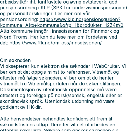
arbeidsvilkår iht. tariffavtale og øvrig avtaleverk, god
pensjonsordning i KLP (SPK for undervisningspersonale)
og personalforsikringer. Les mer om vår
pensjonsordning:
https://www.klp.no/pensjonsguiden?
kommune=Alta+kommune&oftp=1&produkter=1234#/0
Alta kommune inngår i innsatssonen for Finnmark og
Nord-Troms.
Her kan du lese mer om fordelene ved
det:
https://www.ffk.no/om-oss/innsatssonen/
Om søknaden
Vi aksepterer kun elektroniske søknader i WebCruiter. Vi
ber om at det oppgis minst to referanser. Vitnemål og
attester må følge søknaden. Vi ber om at du henter
vitnemål fra Vitnemålsportalen når du søker stillingen.
Dokumentasjon av utenlandsk opprinnelse må være
attestert og foreligge på norsk/samisk, engelsk eller et
skandinavisk språk. Utenlandsk utdanning må være
godkjent av HK-dir.
Alle henvendelser behandles konfidensielt frem til
søknadsfristens utløp. Deretter vil det utarbeides en
offentlig søkerliste. Søkere som ønsker søknaden sin