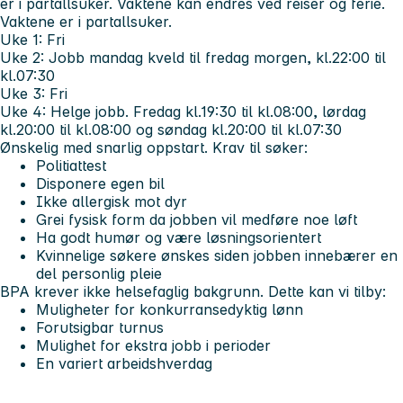
er i partallsuker. Vaktene kan endres ved reiser og ferie.
Vaktene er i partallsuker.
Uke 1: Fri
Uke 2: Jobb mandag kveld til fredag morgen, kl.22:00 til
kl.07:30
Uke 3: Fri
Uke 4: Helge jobb. Fredag kl.19:30 til kl.08:00, lørdag
kl.20:00 til kl.08:00 og søndag kl.20:00 til kl.07:30
Ønskelig med snarlig oppstart.
Krav til søker:
Politiattest
Disponere egen bil
Ikke allergisk mot dyr
Grei fysisk form da jobben vil medføre noe løft
Ha godt humør og være løsningsorientert
Kvinnelige søkere ønskes siden jobben innebærer en
del personlig pleie
BPA krever ikke helsefaglig bakgrunn.
Dette kan vi tilby:
Muligheter for konkurransedyktig lønn
Forutsigbar turnus
Mulighet for ekstra jobb i perioder
En variert arbeidshverdag