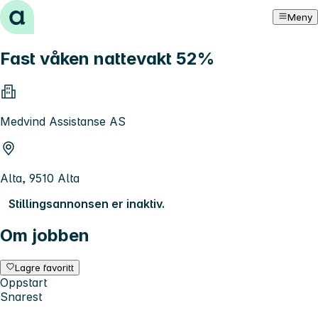
Hopp til innhold
Meny
Fast våken nattevakt 52%
Medvind Assistanse AS
Alta, 9510 Alta
Stillingsannonsen er inaktiv.
Om jobben
Lagre favoritt
Oppstart
Snarest