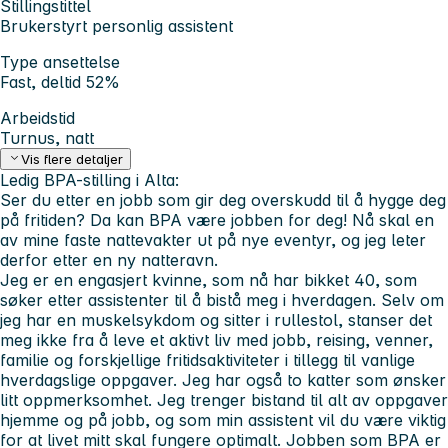
Stillingstittel
Brukerstyrt personlig assistent
Type ansettelse
Fast, deltid 52%
Arbeidstid
Turnus, natt
Vis flere detaljer
Ledig BPA-stilling i Alta:
Ser du etter en jobb som gir deg overskudd til å hygge deg
på fritiden?
Da kan BPA være jobben for deg! Nå skal en
av mine faste nattevakter ut på nye eventyr, og jeg leter
derfor etter en ny natteravn.
Jeg er en engasjert kvinne,
som nå har bikket 40, som
søker etter assistenter til å bistå meg i hverdagen. Selv om
jeg har en muskelsykdom og sitter i rullestol, stanser det
meg ikke fra å leve et aktivt liv med jobb, reising, venner,
familie og forskjellige fritidsaktiviteter i tillegg til vanlige
hverdagslige oppgaver. Jeg har også to katter som ønsker
litt oppmerksomhet. Jeg trenger bistand til alt av oppgaver
hjemme og på jobb, og som min assistent vil du være viktig
for at livet mitt skal fungere optimalt. Jobben som BPA er