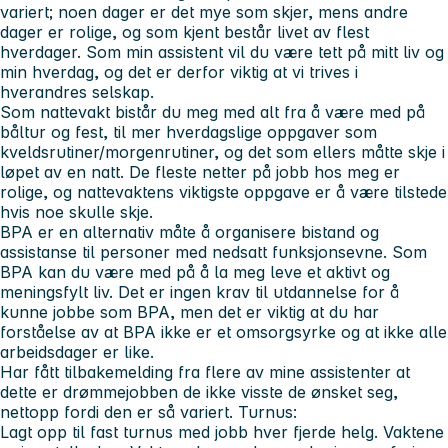
variert; noen dager er det mye som skjer, mens andre
dager er rolige, og som kjent består livet av flest
hverdager. Som min assistent vil du være tett på mitt liv og
min hverdag, og det er derfor viktig at vi trives i
hverandres selskap.
Som nattevakt bistår du meg med alt fra å være med på
båltur og fest, til mer hverdagslige oppgaver
som
kveldsrutiner/morgenrutiner, og det som ellers måtte skje i
løpet av en natt. De fleste netter på jobb hos meg er
rolige, og nattevaktens viktigste oppgave er å være tilstede
hvis noe skulle skje.
BPA er en alternativ måte å organisere bistand og
assistanse til personer med nedsatt funksjonsevne.
Som
BPA kan du være med på å la meg leve et aktivt og
meningsfylt liv.
Det er ingen krav til utdannelse for å
kunne jobbe som BPA, men det er viktig at du har
forståelse av at BPA ikke er et omsorgsyrke og at ikke alle
arbeidsdager er like.
Har fått tilbakemelding fra flere av mine assistenter at
dette er drømmejobben de ikke visste de ønsket seg,
nettopp fordi den er så variert.
Turnus:
Lagt opp til fast turnus med jobb hver fjerde helg. Vaktene