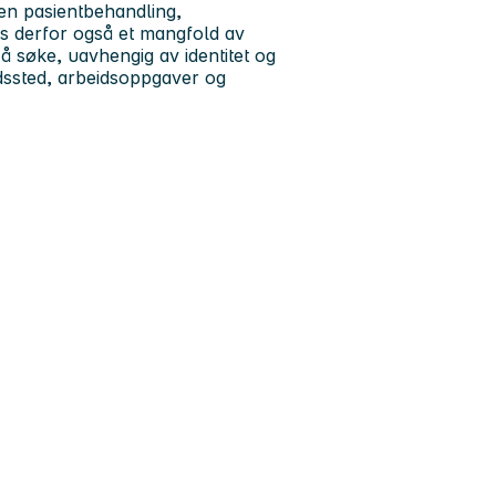
en pasientbehandling,
ss derfor også et mangfold av
il å søke, uavhengig av identitet og
dssted, arbeidsoppgaver og