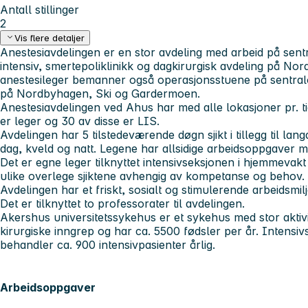
Antall stillinger
2
Vis flere detaljer
Anestesiavdelingen er en stor avdeling med arbeid på sent
intensiv, smertepoliklinikk og dagkirurgisk avdeling på N
anestesileger bemanner også operasjonsstuene på sentralo
på Nordbyhagen, Ski og Gardermoen.
Anestesiavdelingen ved Ahus har med alle lokasjoner pr. t
er leger og 30 av disse er LIS.
Avdelingen har 5 tilstedeværende døgn sjikt i tillegg til langd
dag, kveld og natt. Legene har allsidige arbeidsoppgaver m
Det er egne leger tilknyttet intensivseksjonen i hjemmevakt
ulike overlege sjiktene avhengig av kompetanse og behov.
Avdelingen har et friskt, sosialt og stimulerende arbeidsmil
Det er tilknyttet to professorater til avdelingen.
Akershus universitetssykehus er et sykehus med stor aktivi
kirurgiske inngrep og har ca. 5500 fødsler per år. Intensi
behandler ca. 900 intensivpasienter årlig.
Arbeidsoppgaver