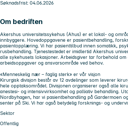
Søknadsfrist: 04.06.2026
Om bedriften
Akershus universitetssykehus (Ahus
) er et lokal- og omr
innbyggere. Hovedoppgavene er pasientbehandling, forskn
pasientopplæring. Vi har pasienttilbud innen somatikk, psy
rusbehandling. Tjenestestedet er imidlertid Akershus unive
alle sykehusets lokasjoner. Arbeidsgiver tar forbehold om 
arbeidsoppgaver og ansvarsområde ved behov.
«Menneskelig nær – faglig sterk» er vår visjon
Kirurgisk divisjon
består av 12 avdelinger som leverer kirurg
hele opptaksområdet. Divisjonen organiserer også alle kir
anestesi- og intensivvirksomhet og palliativ behandling. Ut
Nordbyhagen, har vi pasientbehandling på Gardermoen og 
senter på Ski. Vi har også betydelig forsknings- og undervis
Sektor
Offentlig