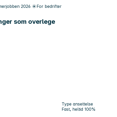
erjobben
2026
☀️
For bedrifter
inger som overlege
Type ansettelse
Fast, heltid 100%