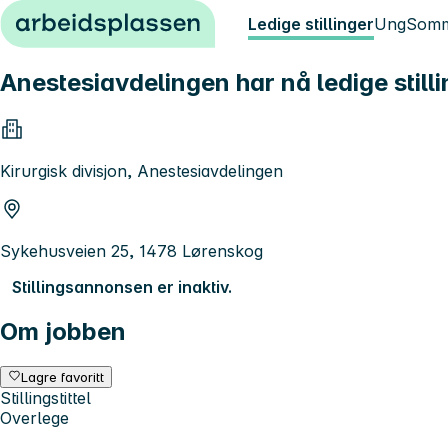
Hopp til innhold
Ledige stillinger
Ung
Somm
Anestesiavdelingen har nå ledige still
Kirurgisk divisjon, Anestesiavdelingen
Sykehusveien 25, 1478 Lørenskog
Stillingsannonsen er inaktiv.
Om jobben
Lagre favoritt
Stillingstittel
Overlege