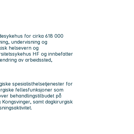
ådesykehus for cirka 618 000
ing, undervisning og
kisk helsevern og
rsitetssykehus HF og innbefatter
endring av arbeidssted,
iske spesialisthelsetjenester for
urgiske fellesfunksjoner som
over behandlingstilbudet på
Kongsvinger, samt dagkirurgisk
ningsaktivitet.