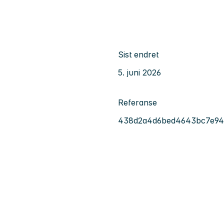
Sist endret
5. juni 2026
Referanse
438d2a4d6bed4643bc7e947