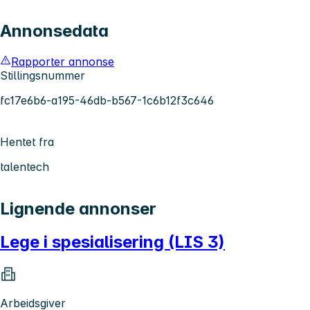
Annonsedata
Rapporter annonse
Stillingsnummer
fc17e6b6-a195-46db-b567-1c6b12f3c646
Hentet fra
talentech
Lignende annonser
Lege i spesialisering (LIS 3)
Arbeidsgiver