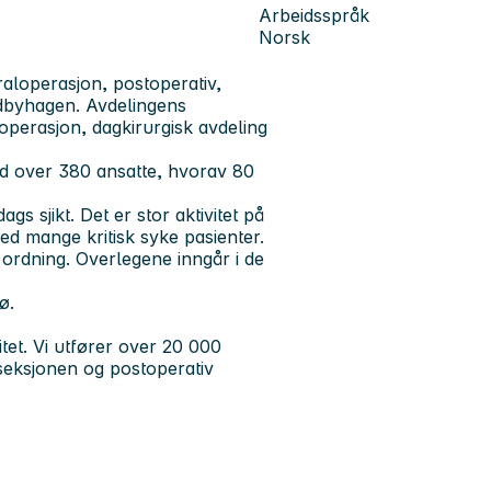
Arbeidsspråk
Norsk
raloperasjon, postoperativ,
ordbyhagen. Avdelingens
perasjon, dagkirurgisk avdeling
id over 380 ansatte, hvorav 80
ags sjikt. Det er stor aktivitet på
ed mange kritisk syke pasienter.
 ordning. Overlegene inngår i de
jø.
tet. Vi utfører over 20 000
vseksjonen og postoperativ