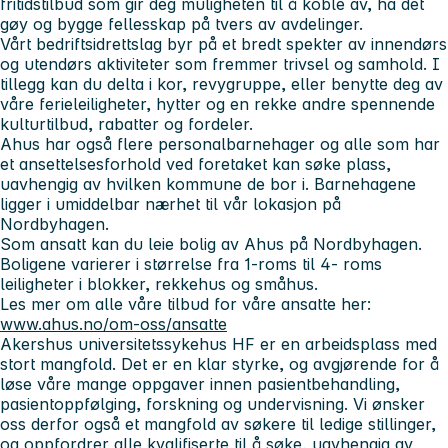
fritidstilbud som gir deg muligheten til å koble av, ha det
gøy og bygge fellesskap på tvers av avdelinger.
Vårt bedriftsidrettslag byr på et bredt spekter av innendørs
og utendørs aktiviteter som fremmer trivsel og samhold. I
tillegg kan du delta i kor, revygruppe, eller benytte deg av
våre ferieleiligheter, hytter og en rekke andre spennende
kulturtilbud, rabatter og fordeler.
Ahus har også flere personalbarnehager og alle som har
et ansettelsesforhold ved foretaket kan søke plass,
uavhengig av hvilken kommune de bor i. Barnehagene
ligger i umiddelbar nærhet til vår lokasjon på
Nordbyhagen.
Som ansatt kan du leie bolig av Ahus på Nordbyhagen.
Boligene varierer i størrelse fra 1-roms til 4- roms
leiligheter i blokker, rekkehus og småhus.
Les mer om alle våre tilbud for våre ansatte her:
www.ahus.no/om-oss/ansatte
Akershus universitetssykehus HF er en arbeidsplass med
stort mangfold. Det er en klar styrke, og avgjørende for å
løse våre mange oppgaver innen pasientbehandling,
pasientoppfølging, forskning og undervisning. Vi ønsker
oss derfor også et mangfold av søkere til ledige stillinger,
og oppfordrer alle kvalifiserte til å søke, uavhengig av