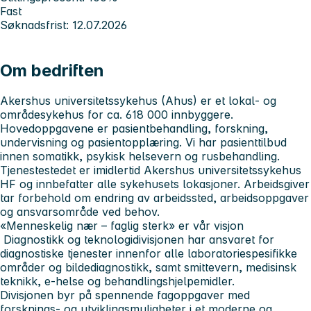
Fast
Søknadsfrist: 12.07.2026
Om bedriften
Akershus universitetssykehus
(Ahus) er et lokal- og
områdesykehus for ca. 618 000 innbyggere.
Hovedoppgavene er pasientbehandling, forskning,
undervisning og pasientopplæring. Vi har pasienttilbud
innen somatikk, psykisk helsevern og rusbehandling.
Tjenestestedet er imidlertid Akershus universitetssykehus
HF og innbefatter alle sykehusets lokasjoner. Arbeidsgiver
tar forbehold om endring av arbeidssted, arbeidsoppgaver
og ansvarsområde ved behov.
«Menneskelig nær – faglig sterk» er vår visjon
Diagnostikk og teknologidivisjonen
har ansvaret for
diagnostiske tjenester innenfor alle laboratoriespesifikke
områder og bildediagnostikk, samt smittevern, medisinsk
teknikk, e-helse og behandlingshjelpemidler.
Divisjonen byr på spennende fagoppgaver med
forsknings- og utviklingsmuligheter i et moderne og