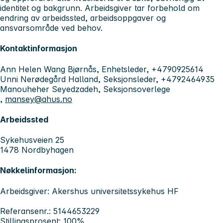
identitet og bakgrunn. Arbeidsgiver tar forbehold om
endring av arbeidssted, arbeidsoppgaver og
ansvarsområde ved behov.
Kontaktinformasjon
Ann Helen Wang Bjørnås, Enhetsleder, +4790925614
Unni Nerødegård Halland, Seksjonsleder, +4792464935
Manouheher Seyedzadeh, Seksjonsoverlege
,
mansey@ahus.no
Arbeidssted
Sykehusveien 25
1478 Nordbyhagen
Nøkkelinformasjon:
Arbeidsgiver: Akershus universitetssykehus HF
Referansenr.: 5144653229
Stillingsprosent: 100%