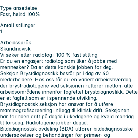
Type ansettelse
Fast, heltid 100%
Antall stillinger
1
Arbeidsspråk
Skandinavisk
Vi søker etter radiolog i 100 % fast stilling.
Er du en engasjert radiolog som liker å jobbe med
mennesker? Da er dette kanskje jobben for deg.
Seksjon Brystdiagnostikk består pr i dag av 40
medarbeidere. Hos oss får du en variert arbeidshverdag
der brystradiologene ved seksjonen rullerer mellom alle
arbeidsområdene innenfor fagfeltet brystdiagnostikk. Dette
er et fagfelt som er i spennende utvikling.
Brystdiagnostisk seksjon har ansvar for å utføre
mammografiscreening i tillegg til klinisk drift. Seksjonen
har for tiden drift på dagtid i ukedagene og kveld mandag
til torsdag. Radiologene jobber dagtid.
Bildediagnostisk avdeling (BDA) utfører bildediagnostiske
undersøkelser og behandlinger for primær- og