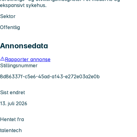
ekspansivt sykehus.
Sektor
Offentlig
Annonsedata
Rapporter annonse
Stillingsnummer
8d86337f-c5e6-45ad-a143-e272e03a2e0b
Sist endret
13. juli 2026
Hentet fra
talentech