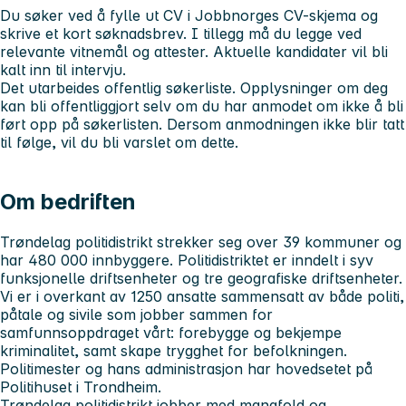
Du søker ved å fylle ut CV i Jobbnorges CV-skjema og
skrive et kort søknadsbrev. I tillegg må du legge ved
relevante vitnemål og attester. Aktuelle kandidater vil bli
kalt inn til intervju.
Det utarbeides offentlig søkerliste. Opplysninger om deg
kan bli offentliggjort selv om du har anmodet om ikke å bli
ført opp på søkerlisten. Dersom anmodningen ikke blir tatt
til følge, vil du bli varslet om dette.
Om bedriften
Trøndelag politidistrikt strekker seg over 39 kommuner og
har 480 000 innbyggere. Politidistriktet er inndelt i syv
funksjonelle driftsenheter og tre geografiske driftsenheter.
Vi er i overkant av 1250 ansatte sammensatt av både politi,
påtale og sivile som jobber sammen for
samfunnsoppdraget vårt: forebygge og bekjempe
kriminalitet, samt skape trygghet for befolkningen.
Politimester og hans administrasjon har hovedsetet på
Politihuset i Trondheim.
Trøndelag politidistrikt jobber med mangfold og