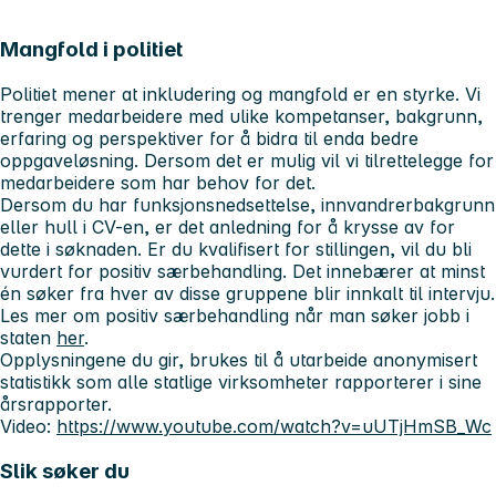
Mangfold i politiet
Politiet mener at inkludering og mangfold er en styrke. Vi
trenger medarbeidere med ulike kompetanser, bakgrunn,
erfaring og perspektiver for å bidra til enda bedre
oppgaveløsning. Dersom det er mulig vil vi tilrettelegge for
medarbeidere som har behov for det.
Dersom du har funksjonsnedsettelse, innvandrerbakgrunn
eller hull i CV-en, er det anledning for å krysse av for
dette i søknaden. Er du kvalifisert for stillingen, vil du bli
vurdert for positiv særbehandling. Det innebærer at minst
én søker fra hver av disse gruppene blir innkalt til intervju.
Les mer om positiv særbehandling når man søker jobb i
staten
her
.
Opplysningene du gir, brukes til å utarbeide anonymisert
statistikk som alle statlige virksomheter rapporterer i sine
årsrapporter.
Video:
https://www.youtube.com/watch?v=uUTjHmSB_Wc
Slik søker du