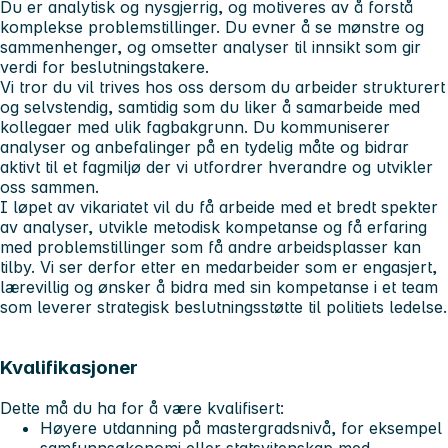
Du er analytisk og nysgjerrig, og motiveres av å forstå
komplekse problemstillinger. Du evner å se mønstre og
sammenhenger, og omsetter analyser til innsikt som gir
verdi for beslutningstakere.
Vi tror du vil trives hos oss dersom du arbeider strukturert
og selvstendig, samtidig som du liker å samarbeide med
kollegaer med ulik fagbakgrunn. Du kommuniserer
analyser og anbefalinger på en tydelig måte og bidrar
aktivt til et fagmiljø der vi utfordrer hverandre og utvikler
oss sammen.
I løpet av vikariatet vil du få arbeide med et bredt spekter
av analyser, utvikle metodisk kompetanse og få erfaring
med problemstillinger som få andre arbeidsplasser kan
tilby. Vi ser derfor etter en medarbeider som er engasjert,
lærevillig og ønsker å bidra med sin kompetanse i et team
som leverer strategisk beslutningsstøtte til politiets ledelse.
Kvalifikasjoner
Dette må du ha for å være kvalifisert:
Høyere utdanning på mastergradsnivå, for eksempel
samfunnsøkonomi eller statsvitenskap med