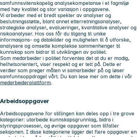
samfunnsvitenskapelig analysekompetanse i et fagmiljø
med høy kvalitet og stor variasjon i oppgavene.
Vi arbeider med et bredt spekter av analyser og
beslutningsstøtte, blant annet etterretningsanalyser,
strategiske analyser, evalueringer, kvantitative analyser og
risikoanalyser. Hos oss får du tilgang til unike
informasjons- og datakilder og muligheten til å utforske,
analysere og omsette komplekse sammenhenger til
kunnskap som bidrar til utviklingen av politiet.
Som medarbeider i politiet forventes det at du er modig,
helhetsorientert, viser respekt og er tett på. Dette er
verdier som preger måten vi samarbeider på og løser
samfunnsoppdraget vårt. Du kan lese mer om dette i vår
medarbeiderplattform
.
Arbeidsoppgaver
Arbeidsoppgavene for stillingen kan deles opp i tre grove
kategorier: utarbeide kunnskapsgrunnlag, bidra i
styringsprosesser, og øvrige oppgaver som tilfaller
seksjonen. I disse kategoriene ligger det flere oppgaver en