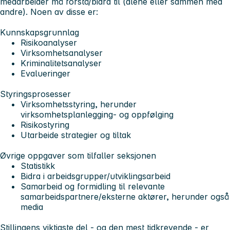
medarbeider må forstå/bidra til (alene eller sammen med
andre). Noen av disse er:
Kunnskapsgrunnlag
Risikoanalyser
Virksomhetsanalyser
Kriminalitetsanalyser
Evalueringer
Styringsprosesser
Virksomhetsstyring, herunder
virksomhetsplanlegging- og oppfølging
Risikostyring
Utarbeide strategier og tiltak
Øvrige oppgaver som tilfaller seksjonen
Statistikk
Bidra i arbeidsgrupper/utviklingsarbeid
Samarbeid og formidling til relevante
samarbeidspartnere/eksterne aktører, herunder også
media
Stillingens viktigste del - og den mest tidkrevende - er