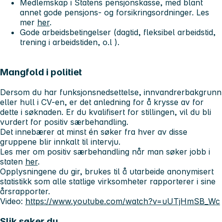
Medlemskap i Statens pensjonskasse, med blant
annet gode pensjons- og forsikringsordninger. Les
mer
her
.
Gode arbeidsbetingelser (dagtid, fleksibel arbeidstid,
trening i arbeidstiden, o.l ).
Mangfold i politiet
Dersom du har funksjonsnedsettelse, innvandrerbakgrunn
eller hull i CV-en, er det anledning for å krysse av for
dette i søknaden. Er du kvalifisert for stillingen, vil du bli
vurdert for positiv særbehandling.
Det innebærer at minst én søker fra hver av disse
gruppene blir innkalt til intervju.
Les mer om positiv særbehandling når man søker jobb i
staten
her
.
Opplysningene du gir, brukes til å utarbeide anonymisert
statistikk som alle statlige virksomheter rapporterer i sine
årsrapporter.
Video:
https://www.youtube.com/watch?v=uUTjHmSB_Wc
Slik søker du