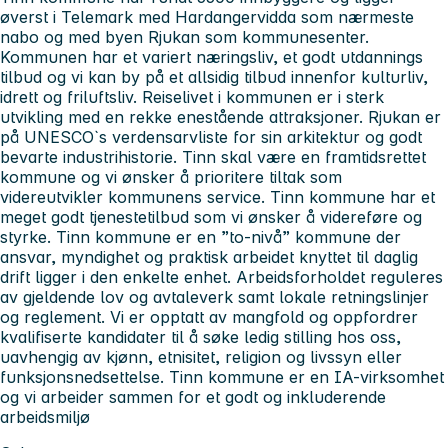
øverst i Telemark med Hardangervidda som nærmeste
nabo og med byen Rjukan som kommunesenter.
Kommunen har et variert næringsliv, et godt utdannings
tilbud og vi kan by på et allsidig tilbud innenfor kulturliv,
idrett og friluftsliv. Reiselivet i kommunen er i sterk
utvikling med en rekke enestående attraksjoner. Rjukan er
på UNESCO`s verdensarvliste for sin arkitektur og godt
bevarte industrihistorie. Tinn skal være en framtidsrettet
kommune og vi ønsker å prioritere tiltak som
videreutvikler kommunens service. Tinn kommune har et
meget godt tjenestetilbud som vi ønsker å videreføre og
styrke. Tinn kommune er en ”to-nivå” kommune der
ansvar, myndighet og praktisk arbeidet knyttet til daglig
drift ligger i den enkelte enhet. Arbeidsforholdet reguleres
av gjeldende lov og avtaleverk samt lokale retningslinjer
og reglement. Vi er opptatt av mangfold og oppfordrer
kvalifiserte kandidater til å søke ledig stilling hos oss,
uavhengig av kjønn, etnisitet, religion og livssyn eller
funksjonsnedsettelse. Tinn kommune er en IA-virksomhet
og vi arbeider sammen for et godt og inkluderende
arbeidsmiljø