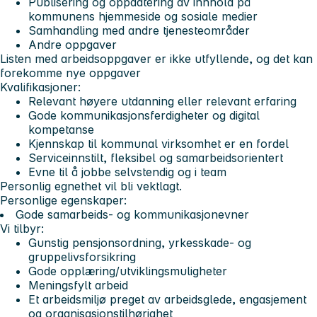
Publisering og oppdatering av innhold på
kommunens hjemmeside og sosiale medier
Samhandling med andre tjenesteområder
Andre oppgaver
Listen med arbeidsoppgaver er ikke utfyllende, og det kan
forekomme nye oppgaver
Kvalifikasjoner:
Relevant høyere utdanning eller relevant erfaring
Gode kommunikasjonsferdigheter og digital
kompetanse
Kjennskap til kommunal virksomhet er en fordel
Serviceinnstilt, fleksibel og samarbeidsorientert
Evne til å jobbe selvstendig og i team
Personlig egnethet vil bli vektlagt.
Personlige egenskaper:
Gode samarbeids- og kommunikasjonevner
Vi tilbyr:
Gunstig pensjonsordning, yrkesskade- og
gruppelivsforsikring
Gode opplæring/utviklingsmuligheter
Meningsfylt arbeid
Et arbeidsmiljø preget av arbeidsglede, engasjement
og organisasjonstilhørighet