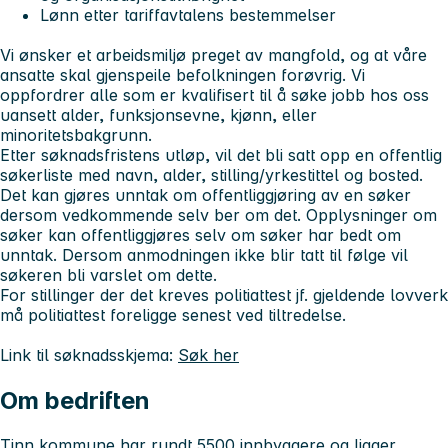
Lønn etter tariffavtalens bestemmelser
Vi ønsker et arbeidsmiljø preget av mangfold, og at våre
ansatte skal gjenspeile befolkningen forøvrig. Vi
oppfordrer alle som er kvalifisert til å søke jobb hos oss
uansett alder, funksjonsevne, kjønn, eller
minoritetsbakgrunn.
Etter søknadsfristens utløp, vil det bli satt opp en offentlig
søkerliste med navn, alder, stilling/yrkestittel og bosted.
Det
kan
gjøres unntak om offentliggjøring av en søker
dersom vedkommende selv ber om det. Opplysninger om
søker
kan
offentliggjøres selv om søker har bedt om
unntak. Dersom anmodningen ikke blir tatt til følge vil
søkeren bli varslet om dette.
For stillinger der det kreves politiattest jf. gjeldende lovverk
må politiattest foreligge senest ved tiltredelse.
Link til søknadsskjema:
Søk her
Om bedriften
Tinn kommune har rundt 5500 innbyggere og ligger