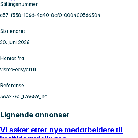
Stillingsnummer
a571f558-106d-4a40-8cf0-0004005d6304
Sist endret
20. juni 2026
Hentet fra
visma-easycruit
Referanse
3632785_176889_no
Lignende annonser
Vi søker etter nye medarbeidere til