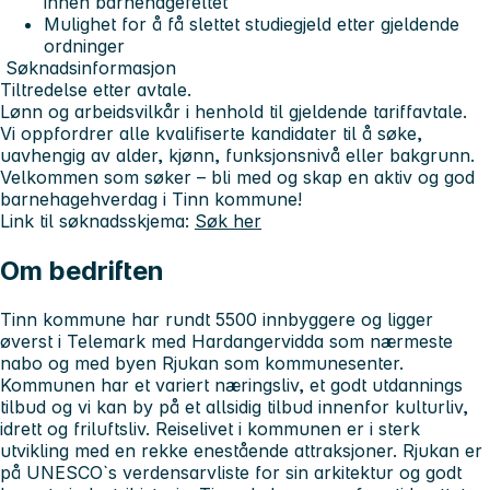
innen barnehagefeltet
Mulighet for å få slettet studiegjeld etter gjeldende
ordninger
Søknadsinformasjon
Tiltredelse etter avtale.
Lønn og arbeidsvilkår i henhold til gjeldende tariffavtale.
Vi oppfordrer alle kvalifiserte kandidater til å søke,
uavhengig av alder, kjønn, funksjonsnivå eller bakgrunn.
Velkommen som søker – bli med og skap en aktiv og god
barnehagehverdag i Tinn kommune!
Link til søknadsskjema:
Søk her
Om bedriften
Tinn kommune har rundt 5500 innbyggere og ligger
øverst i Telemark med Hardangervidda som nærmeste
nabo og med byen Rjukan som kommunesenter.
Kommunen har et variert næringsliv, et godt utdannings
tilbud og vi kan by på et allsidig tilbud innenfor kulturliv,
idrett og friluftsliv. Reiselivet i kommunen er i sterk
utvikling med en rekke enestående attraksjoner. Rjukan er
på UNESCO`s verdensarvliste for sin arkitektur og godt