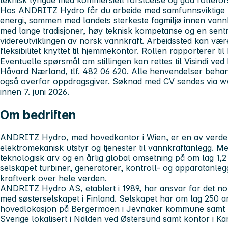
teknisk tyngde med kommersiell forståelse og god rollefor
Hos ANDRITZ Hydro får du arbeide med samfunnsviktige p
energi, sammen med landets sterkeste fagmiljø innen vannkr
med lange tradisjoner, høy teknisk kompetanse og en sentr
videreutviklingen av norsk vannkraft. Arbeidssted kan væ
fleksibilitet knyttet til hjemmekontor. Rollen rapporterer til
Eventuelle spørsmål om stillingen kan rettes til Visindi ve
Håvard Nærland, tlf. 482 06 620. Alle henvendelser behan
også overfor oppdragsgiver. Søknad med CV sendes via ww
innen 7. juni 2026.
Om bedriften
ANDRITZ Hydro, med hovedkontor i Wien, er en av verde
elektromekanisk utstyr og tjenester til vannkraftanlegg. 
teknologisk arv og en årlig global omsetning på om lag 1,2 
selskapet turbiner, generatorer, kontroll- og apparatanlegg
kraftverk over hele verden.
ANDRITZ Hydro AS, etablert i 1989, har ansvar for det nor
med søsterselskapet i Finland. Selskapet har om lag 250 a
hovedlokasjon på Bergermoen i Jevnaker kommune samt kon
Sverige lokalisert i Nälden ved Østersund samt kontor i Kar