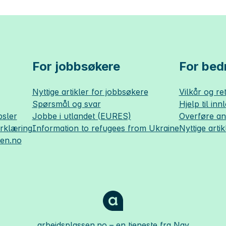
For jobbsøkere
For bedr
Nyttige artikler for jobbsøkere
Vilkår og ret
Spørsmål og svar
Hjelp til inn
sler
Jobbe i utlandet (EURES)
Overføre a
erklæring
Information to refugees from Ukraine
Nyttige artik
sen.no
arbeidsplassen.no
– en tjeneste fra Nav