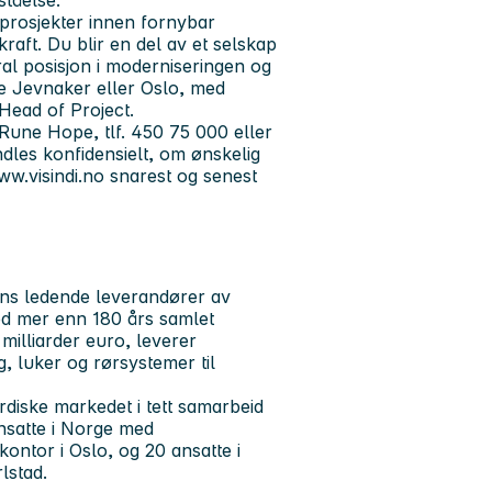
ståelse.
rosjekter innen fornybar
aft. Du blir en del av et selskap
al posisjon i moderniseringen og
re Jevnaker eller Oslo, med
 Head of Project.
d Rune Hope, tlf. 450 75 000 eller
dles konfidensielt, om ønskelig
w.visindi.no snarest og senest
ns ledende leverandører av
Med mer enn 180 års samlet
milliarder euro, leverer
, luker og rørsystemer til
diske markedet i tett samarbeid
nsatte i Norge med
tor i Oslo, og 20 ansatte i
lstad.