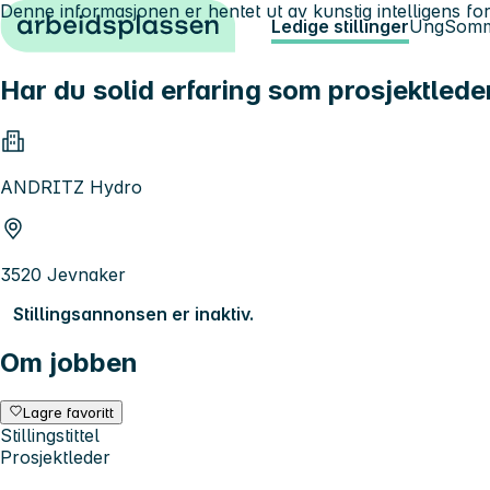
Denne informasjonen er hentet ut av kunstig intelligens for
Hopp til innhold
Ledige stillinger
Ung
Somm
Har du solid erfaring som prosjektleder
ANDRITZ Hydro
3520 Jevnaker
Stillingsannonsen er inaktiv.
Om jobben
Lagre favoritt
Stillingstittel
Prosjektleder