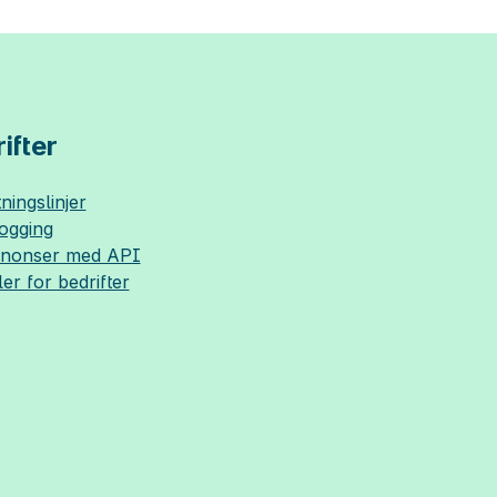
ifter
ningslinjer
logging
nnonser med API
ler for bedrifter