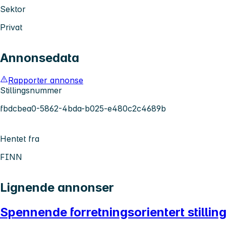
Sektor
Privat
Annonsedata
Rapporter annonse
Stillingsnummer
fbdcbea0-5862-4bda-b025-e480c2c4689b
Hentet fra
FINN
Lignende annonser
Spennende forretningsorientert still