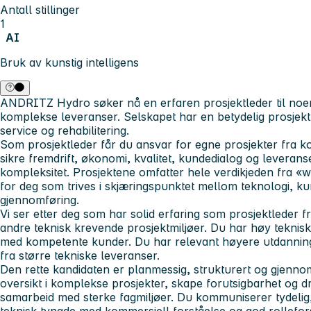
Antall stillinger
1
AI
Bruk av kunstig intelligens
ANDRITZ Hydro søker nå en erfaren prosjektleder til noen
komplekse leveranser. Selskapet har en betydelig prosjekt
service og rehabilitering.
Som prosjektleder får du ansvar for egne prosjekter fra kont
sikre fremdrift, økonomi, kvalitet, kundedialog og leverans
kompleksitet. Prosjektene omfatter hele verdikjeden fra «wa
for deg som trives i skjæringspunktet mellom teknologi, k
gjennomføring.
Vi ser etter deg som har solid erfaring som prosjektleder fr
andre teknisk krevende prosjektmiljøer. Du har høy teknisk 
med kompetente kunder. Du har relevant høyere utdanning,
fra større tekniske leveranser.
Den rette kandidaten er planmessig, strukturert og gjenno
oversikt i komplekse prosjekter, skape forutsigbarhet og dr
samarbeid med sterke fagmiljøer. Du kommuniserer tydelig,