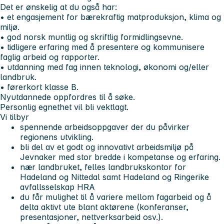
Det er ønskelig at du også har:
• et engasjement for bærekraftig matproduksjon, klima og
miljø.
• god norsk muntlig og skriftlig formidlingsevne.
• tidligere erfaring med å presentere og kommunisere
faglig arbeid og rapporter.
• utdanning med fag innen teknologi, økonomi og/eller
landbruk.
• førerkort klasse B.
Nyutdannede oppfordres til å søke.
Personlig egnethet vil bli vektlagt.
Vi tilbyr
spennende arbeidsoppgaver der du påvirker
regionens utvikling.
bli del av et godt og innovativt arbeidsmiljø på
Jevnaker med stor bredde i kompetanse og erfaring.
nær landbruket, felles landbrukskontor for
Hadeland og Nittedal samt Hadeland og Ringerike
avfallsselskap HRA
du får mulighet til å variere mellom fagarbeid og å
delta aktivt ute blant aktørene (konferanser,
presentasjoner, nettverksarbeid osv.).