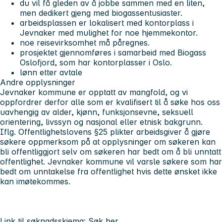
du vil få gleden av å jobbe sammen med en liten,
men dedikert gjeng med biogassentusiaster.
arbeidsplassen er lokalisert med kontorplass i
Jevnaker med mulighet for noe hjemmekontor.
noe reisevirksomhet må påregnes.
prosjektet gjennomføres i samarbeid med Biogass
Oslofjord, som har kontorplasser i Oslo.
lønn etter avtale
Andre opplysninger
Jevnaker kommune er opptatt av mangfold, og vi
oppfordrer derfor alle som er kvalifisert til å søke hos oss
uavhengig av alder, kjønn, funksjonsevne, seksuell
orientering, livssyn og nasjonal eller etnisk bakgrunn.
Iflg. Offentlighetslovens §25 plikter arbeidsgiver å gjøre
søkere oppmerksom på at opplysninger om søkeren kan
bli offentliggjort selv om søkeren har bedt om å bli unntatt
offentlighet. Jevnaker kommune vil varsle søkere som har
bedt om unntakelse fra offentlighet hvis dette ønsket ikke
kan imøtekommes.
Link til søknadsskjema:
Søk her