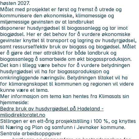
høsten 2027.
Målet med prosjektet er først og fremst å utrede og
kommunisere den økonomiske, klimamessige og
miljømessige gevinsten av at landbruket
disponerer husdyrgjødsel til biogassanlegg og tar imot
biogjødsel. Her er det behov for å vurdere økonomiske
gevinster knyttet til transport og lagring av husdyrgjødsel,
samt ressurseffektiv bruk av biogass og biogjødsel. Målet
er å gjøre det mer attraktivt for både landbruk og
biogassanlegg å samarbeide om økt biogassproduksjon.
Det kan i tillegg være behov for å vurdere betydningen
husdyrgjødsel vil ha for biogassproduksjon og
omkringliggende næringsliv. Betydningen tiltaket vil ha
for klimaregnskapet til kommunen og regionen vil videre
kunne være et tema.
Mer informasjon om tema kan hentes fra Klimasats sin
hjemmeside:
Bedre bruk av husdyrgjødsel på Hadeland -
miljodirektoratet.no
Stillingen er en ett-årig prosjektstilling i 100 %, og knyttes
til Næring og Plan og samfunn i Jevnaker kommune.
Sentrale arbeidsoppgaver