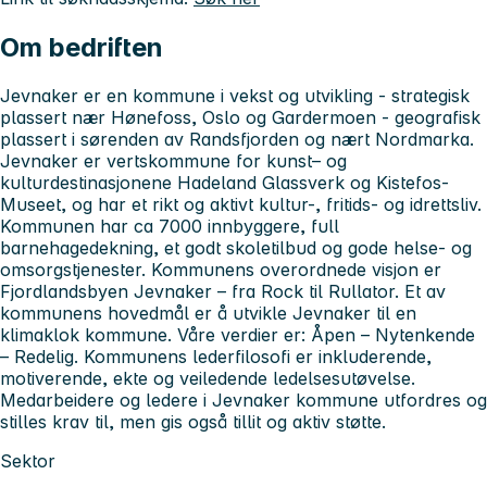
Om bedriften
Jevnaker er en kommune i vekst og utvikling - strategisk
plassert nær Hønefoss, Oslo og Gardermoen - geografisk
plassert i sørenden av Randsfjorden og nært Nordmarka.
Jevnaker er vertskommune for kunst– og
kulturdestinasjonene Hadeland Glassverk og Kistefos-
Museet, og har et rikt og aktivt kultur-, fritids- og idrettsliv.
Kommunen har ca 7000 innbyggere, full
barnehagedekning, et godt skoletilbud og gode helse- og
omsorgstjenester. Kommunens overordnede visjon er
Fjordlandsbyen Jevnaker – fra Rock til Rullator. Et av
kommunens hovedmål er å utvikle Jevnaker til en
klimaklok kommune. Våre verdier er: Åpen – Nytenkende
– Redelig. Kommunens lederfilosofi er inkluderende,
motiverende, ekte og veiledende ledelsesutøvelse.
Medarbeidere og ledere i Jevnaker kommune utfordres og
stilles krav til, men gis også tillit og aktiv støtte.
Sektor