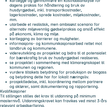
kartlegge og gjennomføre en kostnadsanalyse for
dagens praksis for håndtering og bruk av
husdyrgjødsel, inkl. transportkostnader,
lagerkostnader, sprede kostnader, miljøkostnader,
mm.
utarbeide et realistisk, men ambisiøst scenario for
alternativ miljøvennlig gjødselpraksis og anslå effekt
på økonomi, klima og miljø.
kartlegging av barrierer og muligheter.
informasjons- og kommunikasjonsarbeid rettet mot
landbruk og kommunene.
videreutvikling av prosjektet og bidra til at potensialet
for bærekraftig bruk av husdyrgjødsel realiseres.
se prosjektet i sammenheng med klimaregnskapet til
kommunen og regionen.
vurdere tiltakets betydning for produksjon av biogass
og betydning dette har for lokalt næringsliv.
prosjektledelse, inkl. koordinering mellom partnere
og aktører, samt dokumentering og rapportering.
Kvalifikasjoner
Til stillingen stilles det krav til utdanning på minimum
masternivå. Utdanningskravet kan fravikes ved minst 3-års
relevant arbeidserfaring.