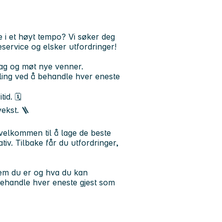
ede i et høyt tempo? Vi søker deg
ervice og elsker utfordringer!
lag og møt nye venner.
ling ved å behandle hver eneste
d. 🗓️
ekst. 🪜
 velkommen til å lage de beste
ativ. Tilbake får du utfordringer,
vem
du
er
og hva du kan
å behandle hver eneste gjest som