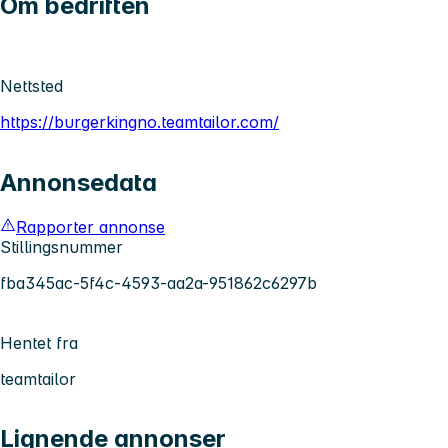
Om bedriften
Nettsted
https://burgerkingno.teamtailor.com/
Annonsedata
Rapporter annonse
Stillingsnummer
fba345ac-5f4c-4593-aa2a-951862c6297b
Hentet fra
teamtailor
Lignende annonser