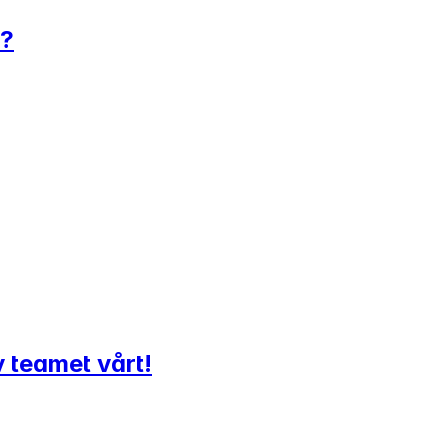
r?
v teamet vårt!