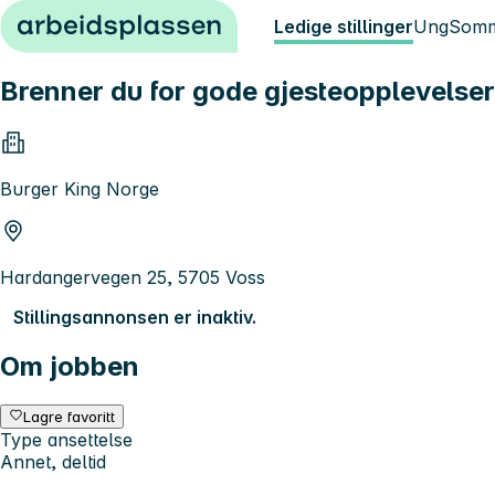
Hopp til innhold
Ledige stillinger
Ung
Somm
Brenner du for gode gjesteopplevelse
Burger King Norge
Hardangervegen 25, 5705 Voss
Stillingsannonsen er inaktiv.
Om jobben
Lagre favoritt
Type ansettelse
Annet, deltid