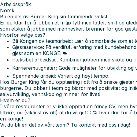
Arbeidsspråk
Norsk
Bli en del av Burger King sin flammende vekst!
Er du klar for å jobbe i et miljø fylt med latter, smil og gl
som elsker å jobbe med mennesker, brenner for god gjestes
Hvorfor velge oss?
Bli Kongen av teamarbeid
: Lær å samarbeide som et 
Gjesteservice
: Få verdifull erfaring med kundebehand
gjest som en KONGE! 👑
Fleksibel arbeidstid
: Kombiner jobben med skole og friti
Karrieremuligheter
: Gode muligheter for utvikling og v
Spennende arbeid
: Variert og høyt tempo.
Hos Burger King får du opplæring i alt fra å ønske gjester
burgerne. Du jobber i team og bidrar med positivitet og initi
selvutvikling, vennskap og minner for livet!
Hvem er du?
I våre restauranter er vi ikke opptatt en fancy CV, men h
tilføre, og (viktigst av alt) at du vil gi 100% hver dag for 
en konge!
Vil du bli en del av vårt team? Ta kontakt med oss i dag!