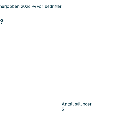
erjobben
2026
☀️
For bedrifter
r?
Antall stillinger
5