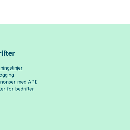
ifter
ningslinjer
logging
nnonser med API
ler for bedrifter