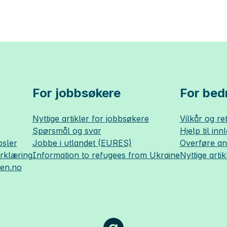
For jobbsøkere
For bedr
Nyttige artikler for jobbsøkere
Vilkår og ret
Spørsmål og svar
Hjelp til inn
sler
Jobbe i utlandet (EURES)
Overføre a
erklæring
Information to refugees from Ukraine
Nyttige artik
sen.no