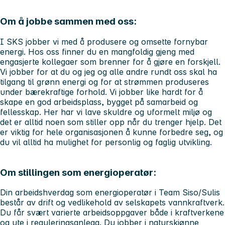
Om å jobbe sammen med oss:
I SKS jobber vi med å produsere og omsette fornybar
energi. Hos oss finner du en mangfoldig gjeng med
engasjerte kollegaer som brenner for å gjøre en forskjell.
Vi jobber for at du og jeg og alle andre rundt oss skal ha
tilgang til grønn energi og for at strømmen produseres
under bærekraftige forhold. Vi jobber like hardt for å
skape en god arbeidsplass, bygget på samarbeid og
fellesskap. Her har vi lave skuldre og uformelt miljø og
det er alltid noen som stiller opp når du trenger hjelp. Det
er viktig for hele organisasjonen å kunne forbedre seg, og
du vil alltid ha mulighet for personlig og faglig utvikling.
Om stillingen som energioperatør:
Din arbeidshverdag som energioperatør i Team Siso/Sulis
består av drift og vedlikehold av selskapets vannkraftverk.
Du får svært varierte arbeidsoppgaver både i kraftverkene
og ute i reguleringsanlegg. Du jobber i naturskjønne