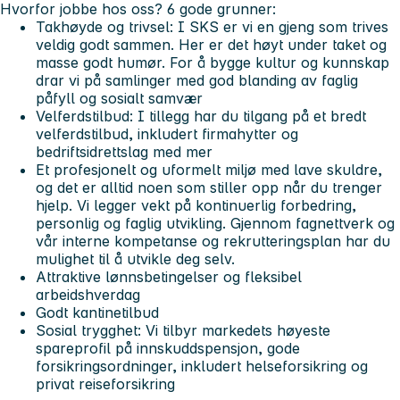
Hvorfor jobbe hos oss? 6 gode grunner:
Takhøyde og trivsel:
I SKS er vi en gjeng som trives
veldig godt sammen. Her er det høyt under taket og
masse godt humør. For å bygge kultur og kunnskap
drar vi på samlinger med god blanding av faglig
påfyll og sosialt samvær
Velferdstilbud:
I tillegg har du tilgang på et bredt
velferdstilbud, inkludert firmahytter og
bedriftsidrettslag med mer
Et profesjonelt og uformelt miljø
med lave skuldre,
og det er alltid noen som stiller opp når du trenger
hjelp. Vi legger vekt på kontinuerlig forbedring,
personlig og faglig utvikling. Gjennom fagnettverk og
vår interne kompetanse og rekrutteringsplan har du
mulighet til å utvikle deg selv.
Attraktive lønnsbetingelser
og fleksibel
arbeidshverdag
Godt kantinetilbud
Sosial trygghet:
Vi tilbyr markedets høyeste
spareprofil på innskuddspensjon, gode
forsikringsordninger, inkludert helseforsikring og
privat reiseforsikring