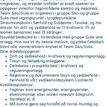
omgivelser, og arbeidet omfatter et bredt spekter av
oppgaver innenfor fagområdene elektro og mekanisk.
Team Siso/Sulis er organisert i gruppe Siso og gruppe
Sulis med utgangspunkt i tyngdepunktene
Straumvassbotn i Sørfold og Sulitjelma i Fauske, og har
ansvar for drift og vedlikehold av 11 kraftverk. Pt. er
teamet bemannet med 15 stillinger.
Hovedarbeidssted er i forbindelse med gruppe Sulis sine
anlegg. Hos oss vil du veksle mellom, og jobbe fleksibelt
blant alle vannkraftverk knyttet til Team Siso/Sulis.
Dine arbeidsoppgaver:
Drift og vedlikehold i kraftverk og reguleringsanlegg
Tilsyn og feilsøking anleggene
Deltakelse i prosjektarbeid i kraftverk og
reguleringsanlegg
Registrere og dokumentere tilsyn og vedlikehold i
henhold til vårt vedlikeholdssystem (Jobtech)
Kvalifikasjonskrav:
Fagbrev som energimontør, energioperatør,
elektromontør eller annen relevant bakgrunn.
Sertifikat kl. B
Må kunne gjøre seg forstått på norsk muntlig og