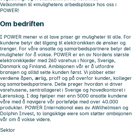
Velkommen til «mulighetens arbeidsplass» hos oss i
POWER!
Om bedriften
I POWER mener vi at lave priser gir muligheter til alle. For
kundene betyr det tilgang til elektronikken de ønsker og
trenger. For våre ansatte og samarbeidspartnere betyr det
muligheter for å vokse. POWER er en av Nordens største
elektronikkjeder med 260 varehus i Norge, Sverige,
Danmark og Finland. Ambisjonen vår er å utfordre
bransjen og alltid sette kunden først. Vi jobber etter
verdiene åpen, ærlig, proff og på overfor kunder, kolleger
og samarbeidspartnere. Dette preger hvordan vi driver
varehusene, sentrallageret i Sverige og hovedkontoret i
Lørenskog. I dag hjelper mer enn 5000 ansatte kundene
våre med å navigere vår portefølje med over 40.000
produkter. POWER International eies av AWilhelmsen og
Dolphin Invest, to langsiktige eiere som støtter ambisjonen
vår om å vokse videre.
Sektor