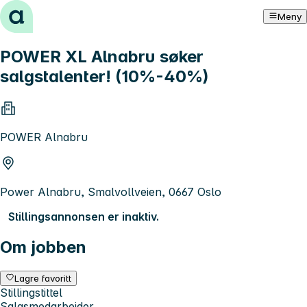
Hopp til innhold
Meny
POWER XL Alnabru søker
salgstalenter! (10%-40%)
POWER Alnabru
Power Alnabru, Smalvollveien, 0667 Oslo
Stillingsannonsen er inaktiv.
Om jobben
Lagre favoritt
Stillingstittel
Salgsmedarbeider