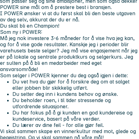
som passer seg og sine ambisjoner, men som også dekker
POWER sine mål om å prestere best i bransjen.
I POWER ønsker vi at du først skal bli den beste utgaven
av deg selv, akkurat der du er nå.
Du skal bli en Champion!
Som ny i POWER:
Må jeg nok investere 3-6 måneder for å vise hva jeg kan,
og for å vise gode resultater. Kanskje jeg i perioder blir
varehusets beste selger? Jeg må vise engasjement når jeg
er på lokale og sentrale produktkurs og selgerkurs. Jeg
er sulten på å bli en medarbeider med eget
ansvarsområde!
Som selger i POWER kjenner du deg også igjen i dette:
Du vet hva du gjør for å forsikre deg om at salget
eller jobben blir skikkelig utført.
Du setter deg inn i kundens behov og ønske.
Du beholder roen, i til tider stressende og
utfordrende situasjoner.
Du har fokus på å gi kunden en god kundereise og
kundeservice, basert på våre verdier.
Du lærer av dine feil - for alle gjør feil.
Vi skal sammen skape en vinnerkultur med mot, glede og
begeistring. Og vi skal sammen nå våre mål!