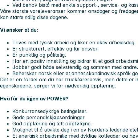
Ved behov bistå med enkle support-, service- og kas
Våre største vareleveranser kommer
onsdager og fredager
kan starte tidlig disse dagene.
Vi ønsker at du:
Trives med fysisk arbeid og liker en aktiv arbeidsdag.
Er strukturert, effektiv og tar ansvar.
Er punktlig og pålitelig.
Har en positiv innstilling og bidrar til et godt arbeidsmi
Jobber godt både selvstendig og sammen med andre.
Behersker norsk eller et annet skandinavisk språk go
Det er en fordel om du har
truckførerbevis
, men dette er i
egenskapene, sørger vi for nødvendig opplæring.
Hva får du igjen av POWER?
Konkurransedyktige betingelser.
Gode personalskjøpsordninger.
God opplæring og tett oppfølging.
Mulighet til å utvikle deg i en av Nordens ledende ele
Et energisk arbeidsmiljø med dyktige kollegaer og hø