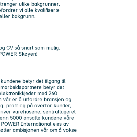
trenger ulike bakgrunner,
ordrer vi alle kvalifiserte
 eller bakgrunn.
og CV så snart som mulig.
l POWER Skøyen!
 kundene betyr det tilgang til
amarbeidspartnere betyr det
elektronikkjeder med 260
 vår er å utfordre bransjen og
lig, proff og på overfor kunder,
river varehusene, sentrallageret
r enn 5000 ansatte kundene våre
. POWER International eies av
tøtter ambisjonen vår om å vokse