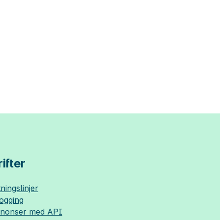
ifter
ningslinjer
logging
nnonser med API