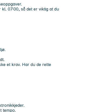
seoppgaver.
 kl. 07:00
, så det er viktig at du
ljø.
dt.
kke et krav. Har du de rette
ktronikkjeder.
yt tempo.