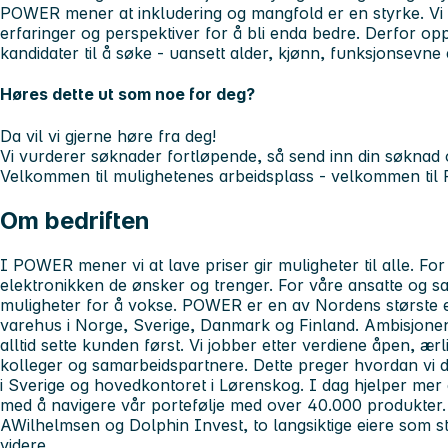
POWER mener at inkludering og mangfold er en styrke. Vi 
erfaringer og perspektiver for å bli enda bedre. Derfor oppf
kandidater til å søke - uansett alder, kjønn, funksjonsevne
Høres dette ut som noe for deg?
Da vil vi gjerne høre fra deg!
Vi vurderer søknader fortløpende, så send inn din søknad 
Velkommen til mulighetenes arbeidsplass - velkommen ti
Om bedriften
I POWER mener vi at lave priser gir muligheter til alle. For
elektronikken de ønsker og trenger. For våre ansatte og s
muligheter for å vokse. POWER er en av Nordens største 
varehus i Norge, Sverige, Danmark og Finland. Ambisjonen
alltid sette kunden først. Vi jobber etter verdiene åpen, ær
kolleger og samarbeidspartnere. Dette preger hvordan vi d
i Sverige og hovedkontoret i Lørenskog. I dag hjelper me
med å navigere vår portefølje med over 40.000 produkter
AWilhelmsen og Dolphin Invest, to langsiktige eiere som s
videre.