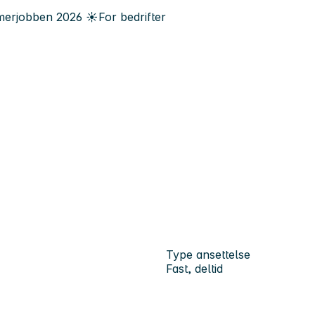
erjobben
2026
☀️
For bedrifter
Type ansettelse
Fast, deltid