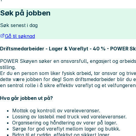
Søk på jobben
Søk senest i dag
Gå til søknad
Driftsmedarbeider - Lager & Vareflyt - 40 % - POWER S
POWER Skøyen søker en ansvarsfull, engasjert og arbeids
stilling.
Er du en person som liker fysisk arbeid, tar ansvar og tr
dette være jobben for deg! Som driftsmedarbeider blir du en
en sentral rolle i å sikre effektiv vareflyt og et velfungeren
Hva går jobben ut på?
Mottak og kontroll av vareleveranser.
Lossing av lastebil med truck ved vareleveranser.
Organisering og håndtering av varer på lager.
Sørge for god vareflyt mellom lager og butikk.
Bidra til et ryddig, effektivt og sikkert lager.