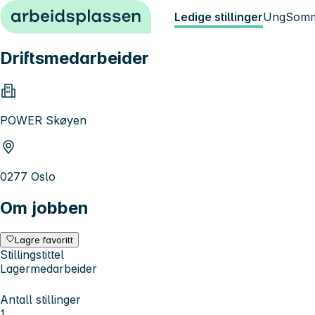
Hopp til innhold
Ledige stillinger
Ung
Somm
Driftsmedarbeider
POWER Skøyen
0277 Oslo
Om jobben
Lagre favoritt
Stillingstittel
Lagermedarbeider
Antall stillinger
1