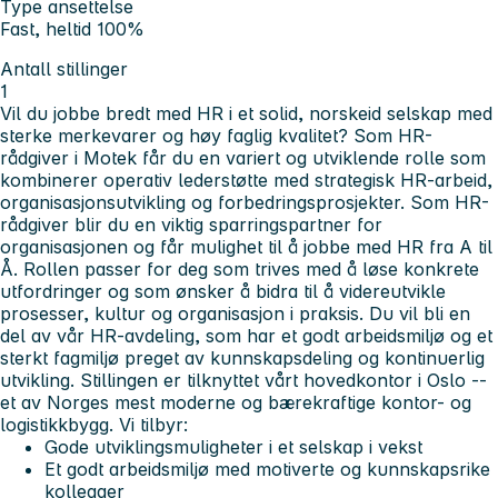
Type ansettelse
Fast, heltid 100%
Antall stillinger
1
Vil du jobbe bredt med HR i et solid, norskeid selskap med
sterke merkevarer og høy faglig kvalitet? Som HR-
rådgiver i Motek får du en variert og utviklende rolle som
kombinerer operativ lederstøtte med strategisk HR-arbeid,
organisasjonsutvikling og forbedringsprosjekter.
Som HR-
rådgiver blir du en viktig sparringspartner for
organisasjonen og får mulighet til å jobbe med HR fra A til
Å. Rollen passer for deg som trives med å løse konkrete
utfordringer og som ønsker å bidra til å videreutvikle
prosesser, kultur og organisasjon i praksis.
Du vil bli en
del av vår HR-avdeling, som har et godt arbeidsmiljø og et
sterkt fagmiljø preget av kunnskapsdeling og kontinuerlig
utvikling. Stillingen er tilknyttet vårt hovedkontor i Oslo --
et av Norges mest moderne og bærekraftige kontor- og
logistikkbygg.
Vi tilbyr:
Gode utviklingsmuligheter i et selskap i vekst
Et godt arbeidsmiljø med motiverte og kunnskapsrike
kollegaer