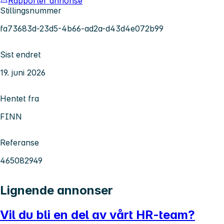
Rapporter annonse
Stillingsnummer
fa73683d-23d5-4b66-ad2a-d43d4e072b99
Sist endret
19. juni 2026
Hentet fra
FINN
Referanse
465082949
Lignende annonser
Vil du bli en del av vårt HR-team?