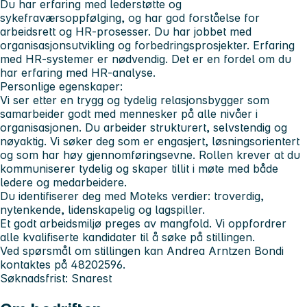
Du har erfaring med lederstøtte og
sykefraværsoppfølging, og har god forståelse for
arbeidsrett og HR-prosesser. Du har jobbet med
organisasjonsutvikling og forbedringsprosjekter. Erfaring
med HR-systemer er nødvendig. Det er en fordel om du
har erfaring med HR-analyse.
Personlige egenskaper:
Vi ser etter en trygg og tydelig relasjonsbygger som
samarbeider godt med mennesker på alle nivåer i
organisasjonen. Du arbeider strukturert, selvstendig og
nøyaktig. Vi søker deg som er engasjert, løsningsorientert
og som har høy gjennomføringsevne. Rollen krever at du
kommuniserer tydelig og skaper tillit i møte med både
ledere og medarbeidere.
Du identifiserer deg med Moteks verdier: troverdig,
nytenkende, lidenskapelig og lagspiller.
Et godt arbeidsmiljø preges av mangfold. Vi oppfordrer
alle kvalifiserte kandidater til å søke på stillingen.
Ved spørsmål om stillingen kan Andrea Arntzen Bondi
kontaktes på 48202596.
Søknadsfrist: Snarest