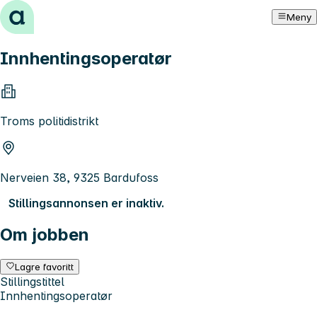
Hopp til innhold
Meny
Innhentingsoperatør
Troms politidistrikt
Nerveien 38, 9325 Bardufoss
Stillingsannonsen er inaktiv.
Om jobben
Lagre favoritt
Stillingstittel
Innhentingsoperatør