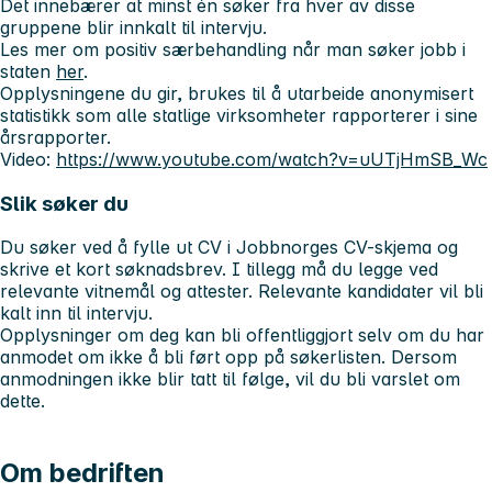
Det innebærer at minst én søker fra hver av disse
gruppene blir innkalt til intervju.
Les mer om positiv særbehandling når man søker jobb i
staten
her
.
Opplysningene du gir, brukes til å utarbeide anonymisert
statistikk som alle statlige virksomheter rapporterer i sine
årsrapporter.
Video:
https://www.youtube.com/watch?v=uUTjHmSB_Wc
Slik søker du
Du søker ved å fylle ut CV i Jobbnorges CV-skjema og
skrive et kort søknadsbrev. I tillegg
må
du legge ved
relevante vitnemål og attester. Relevante kandidater vil bli
kalt inn til intervju.
Opplysninger om deg kan bli offentliggjort selv om du har
anmodet om ikke å bli ført opp på søkerlisten. Dersom
anmodningen ikke blir tatt til følge, vil du bli varslet om
dette.
Om bedriften