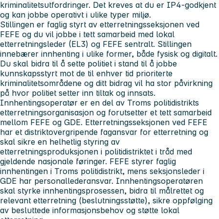
kriminalitetsutfordringer. Det kreves at du er IP4-godkjent
og kan jobbe operativt i ulike typer miljø.
Stillingen er faglig styrt av etterretningsseksjonen ved
FEFE og du vil jobbe i tett samarbeid med lokal
etterretningsleder (EL3) og FEFE sentralt. Stillingen
innebærer innhenting i ulike former, både fysisk og digitalt.
Du skal bidra til å sette politiet i stand til å jobbe
kunnskapsstyrt mot de til enhver tid prioriterte
kriminalitetsområdene og ditt bidrag vil ha stor påvirkning
på hvor politiet setter inn tiltak og innsats.
Innhentingsoperatør er en del av Troms politidistrikts
etterretningsorganisasjon og forutsetter et tett samarbeid
mellom FEFE og GDE. Etterretningsseksjonen ved FEFE
har et distriktovergripende fagansvar for etterretning og
skal sikre en helhetlig styring av
etterretningsproduksjonen i politidistriktet i tråd med
gjeldende nasjonale føringer. FEFE styrer faglig
innhentingen i Troms politidistrikt, mens seksjonsleder i
GDE har personallederansvar. Innhentingsoperatøren
skal styrke innhentingsprosessen, bidra til målrettet og
relevant etterretning (beslutningsstøtte), sikre oppfølging
av besluttede informasjonsbehov og støtte lokal