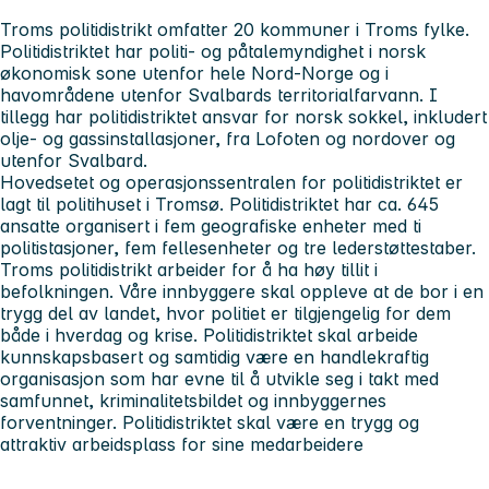
Troms politidistrikt omfatter 20 kommuner i Troms fylke.
Politidistriktet har politi- og påtalemyndighet i norsk
økonomisk sone utenfor hele Nord-Norge og i
havområdene utenfor Svalbards territorialfarvann. I
tillegg har politidistriktet ansvar for norsk sokkel, inkludert
olje- og gassinstallasjoner, fra Lofoten og nordover og
utenfor Svalbard.
Hovedsetet og operasjonssentralen for politidistriktet er
lagt til politihuset i Tromsø. Politidistriktet har ca. 645
ansatte organisert i fem geografiske enheter med ti
politistasjoner, fem fellesenheter og tre lederstøttestaber.
Troms politidistrikt arbeider for å ha høy tillit i
befolkningen. Våre innbyggere skal oppleve at de bor i en
trygg del av landet, hvor politiet er tilgjengelig for dem
både i hverdag og krise. Politidistriktet skal arbeide
kunnskapsbasert og samtidig være en handlekraftig
organisasjon som har evne til å utvikle seg i takt med
samfunnet, kriminalitetsbildet og innbyggernes
forventninger. Politidistriktet skal være en trygg og
attraktiv arbeidsplass for sine medarbeidere