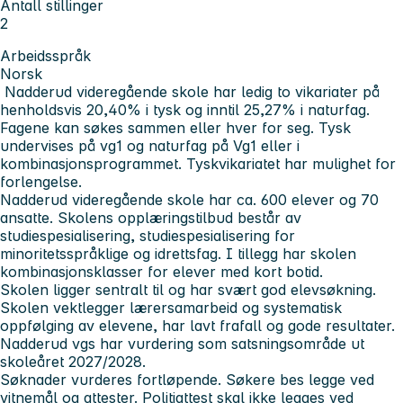
Antall stillinger
2
Arbeidsspråk
Norsk
Nadderud videregående skole har ledig to vikariater på
henholdsvis 20,40% i tysk og inntil 25,27% i naturfag.
Fagene kan søkes sammen eller hver for seg. Tysk
undervises på vg1 og naturfag på Vg1 eller i
kombinasjonsprogrammet. Tyskvikariatet har mulighet for
forlengelse.
Nadderud videregående skole har ca. 600 elever og 70
ansatte. Skolens opplæringstilbud består av
studiespesialisering, studiespesialisering for
minoritetsspråklige og idrettsfag. I tillegg har skolen
kombinasjonsklasser for elever med kort botid.
Skolen ligger sentralt til og har svært god elevsøkning.
Skolen vektlegger lærersamarbeid og systematisk
oppfølging av elevene, har lavt frafall og gode resultater.
Nadderud vgs har vurdering som satsningsområde ut
skoleåret 2027/2028.
Søknader vurderes fortløpende. Søkere bes legge ved
vitnemål og attester. Politiattest skal ikke legges ved