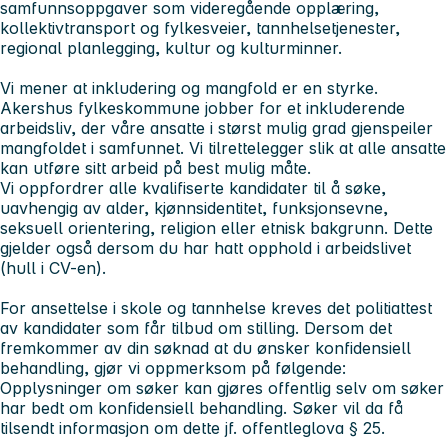
samfunnsoppgaver som videregående opplæring,
kollektivtransport og fylkesveier, tannhelsetjenester,
regional planlegging, kultur og kulturminner.
Vi mener at inkludering og mangfold er en styrke.
Akershus fylkeskommune jobber for et inkluderende
arbeidsliv, der våre ansatte i størst mulig grad gjenspeiler
mangfoldet i samfunnet. Vi tilrettelegger slik at alle ansatte
kan utføre sitt arbeid på best mulig måte.
Vi oppfordrer alle kvalifiserte kandidater til å søke,
uavhengig av alder, kjønnsidentitet, funksjonsevne,
seksuell orientering, religion eller etnisk bakgrunn. Dette
gjelder også dersom du har hatt opphold i arbeidslivet
(hull i CV-en).
For ansettelse i skole og tannhelse kreves det politiattest
av kandidater som får tilbud om stilling. Dersom det
fremkommer av din søknad at du ønsker konfidensiell
behandling, gjør vi oppmerksom på følgende:
Opplysninger om søker kan gjøres offentlig selv om søker
har bedt om konfidensiell behandling. Søker vil da få
tilsendt informasjon om dette jf. offentleglova § 25.