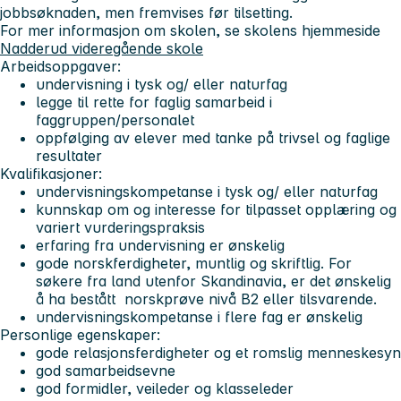
jobbsøknaden, men fremvises før tilsetting.
For mer informasjon om skolen, se skolens hjemmeside
Nadderud videregående skole
Arbeidsoppgaver:
undervisning i tysk og/ eller naturfag
legge til rette for faglig samarbeid i
faggruppen/personalet
oppfølging av elever med tanke på trivsel og faglige
resultater
Kvalifikasjoner:
undervisningskompetanse i tysk og/ eller naturfag
kunnskap om og interesse for tilpasset opplæring og
variert vurderingspraksis
erfaring fra undervisning er ønskelig
gode norskferdigheter, muntlig og skriftlig. For
søkere fra land utenfor Skandinavia, er det ønskelig
å ha bestått norskprøve nivå B2 eller tilsvarende.
undervisningskompetanse i flere fag er ønskelig
Personlige egenskaper:
gode relasjonsferdigheter og et romslig menneskesyn
god samarbeidsevne
god formidler, veileder og klasseleder