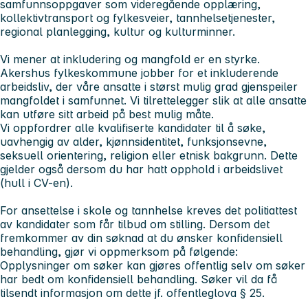
samfunnsoppgaver som videregående opplæring,
kollektivtransport og fylkesveier, tannhelsetjenester,
regional planlegging, kultur og kulturminner.
Vi mener at inkludering og mangfold er en styrke.
Akershus fylkeskommune jobber for et inkluderende
arbeidsliv, der våre ansatte i størst mulig grad gjenspeiler
mangfoldet i samfunnet. Vi tilrettelegger slik at alle ansatte
kan utføre sitt arbeid på best mulig måte.
Vi oppfordrer alle kvalifiserte kandidater til å søke,
uavhengig av alder, kjønnsidentitet, funksjonsevne,
seksuell orientering, religion eller etnisk bakgrunn. Dette
gjelder også dersom du har hatt opphold i arbeidslivet
(hull i CV-en).
For ansettelse i skole og tannhelse kreves det politiattest
av kandidater som får tilbud om stilling. Dersom det
fremkommer av din søknad at du ønsker konfidensiell
behandling, gjør vi oppmerksom på følgende:
Opplysninger om søker kan gjøres offentlig selv om søker
har bedt om konfidensiell behandling. Søker vil da få
tilsendt informasjon om dette jf. offentleglova § 25.