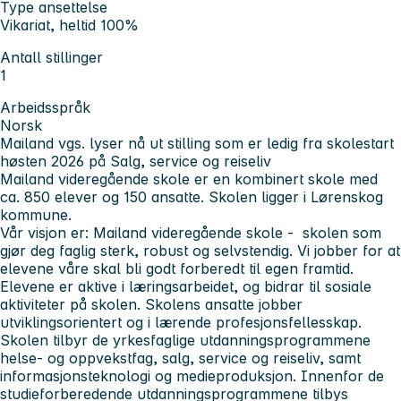
Type ansettelse
Vikariat, heltid 100%
Antall stillinger
1
Arbeidsspråk
Norsk
Mailand vgs. lyser nå ut stilling som er ledig fra skolestart
høsten 2026 på Salg, service og reiseliv
Mailand videregående skole er en kombinert skole med
ca. 850 elever og 150 ansatte. Skolen ligger i Lørenskog
kommune.
Vår visjon er: Mailand videregående skole - skolen som
gjør deg faglig sterk, robust og selvstendig. Vi jobber for at
elevene våre skal bli godt forberedt til egen framtid.
Elevene er aktive i læringsarbeidet, og bidrar til sosiale
aktiviteter på skolen. Skolens ansatte jobber
utviklingsorientert og i lærende profesjonsfellesskap.
Skolen tilbyr de yrkesfaglige utdanningsprogrammene
helse- og oppvekstfag, salg, service og reiseliv, samt
informasjonsteknologi og medieproduksjon. Innenfor de
studieforberedende utdanningsprogrammene tilbys