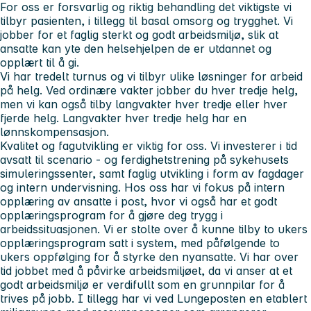
For oss er forsvarlig og riktig behandling det viktigste vi
tilbyr pasienten, i tillegg til basal omsorg og trygghet. Vi
jobber for et faglig sterkt og godt arbeidsmiljø, slik at
ansatte kan yte den helsehjelpen de er utdannet og
opplært til å gi.
Vi har tredelt turnus og vi tilbyr ulike løsninger for arbeid
på helg. Ved ordinære vakter jobber du hver tredje helg,
men vi kan også tilby langvakter hver tredje eller hver
fjerde helg. Langvakter hver tredje helg har en
lønnskompensasjon.
Kvalitet og fagutvikling er viktig for oss. Vi investerer i tid
avsatt til scenario - og ferdighetstrening på sykehusets
simuleringssenter, samt faglig utvikling i form av fagdager
og intern undervisning. Hos oss har vi fokus på intern
opplæring av ansatte i post, hvor vi også har et godt
opplæringsprogram for å gjøre deg trygg i
arbeidssituasjonen. Vi er stolte over å kunne tilby to ukers
opplæringsprogram satt i system, med påfølgende to
ukers oppfølging for å styrke den nyansatte. Vi har over
tid jobbet med å påvirke arbeidsmiljøet, da vi anser at et
godt arbeidsmiljø er verdifullt som en grunnpilar for å
trives på jobb. I tillegg har vi ved Lungeposten en etablert