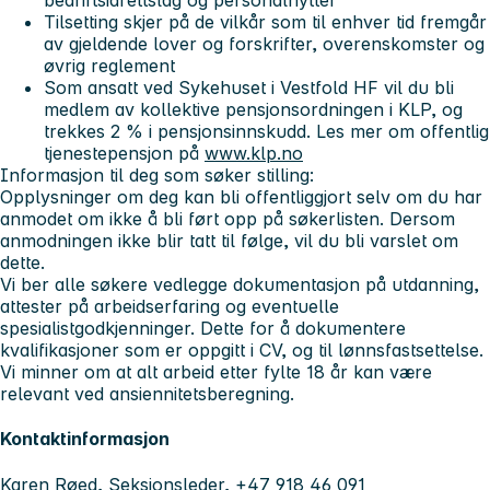
bedriftsidrettslag og personalhytter
Tilsetting skjer på de vilkår som til enhver tid fremgår
av gjeldende lover og forskrifter, overenskomster og
øvrig reglement
Som ansatt ved Sykehuset i Vestfold HF vil du bli
medlem av kollektive pensjonsordningen i KLP, og
trekkes 2 % i pensjonsinnskudd. Les mer om offentlig
tjenestepensjon på
www.klp.no
Informasjon til deg som søker stilling:
Opplysninger om deg kan bli offentliggjort selv om du har
anmodet om ikke å bli ført opp på søkerlisten. Dersom
anmodningen ikke blir tatt til følge, vil du bli varslet om
dette.
Vi ber alle søkere vedlegge dokumentasjon på utdanning,
attester på arbeidserfaring og eventuelle
spesialistgodkjenninger. Dette for å dokumentere
kvalifikasjoner som er oppgitt i CV, og til lønnsfastsettelse.
Vi minner om at alt arbeid etter fylte 18 år kan være
relevant ved ansiennitetsberegning.
Kontaktinformasjon
Karen Røed, Seksjonsleder, +47 918 46 091