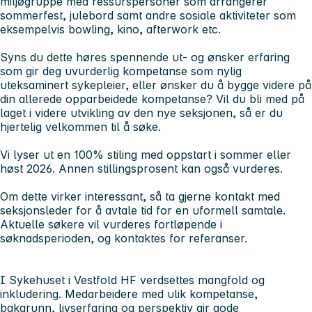
miljøgruppe med ressurspersoner som arrangerer
sommerfest, julebord samt andre sosiale aktiviteter som
eksempelvis bowling, kino, afterwork etc.
Syns du dette høres spennende ut- og ønsker erfaring
som gir deg uvurderlig kompetanse som nylig
uteksaminert sykepleier, eller ønsker du å bygge videre på
din allerede opparbeidede kompetanse? Vil du bli med på
laget i videre utvikling av den nye seksjonen, så er du
hjertelig velkommen til å søke.
Vi lyser ut en 100% stiling med oppstart i sommer eller
høst 2026. Annen stillingsprosent kan også vurderes.
Om dette virker interessant, så ta gjerne kontakt med
seksjonsleder for å avtale tid for en uformell samtale.
Aktuelle søkere vil vurderes fortløpende i
søknadsperioden, og kontaktes for referanser.
I Sykehuset i Vestfold HF verdsettes mangfold og
inkludering. Medarbeidere med ulik kompetanse,
bakgrunn, livserfaring og perspektiv gir gode