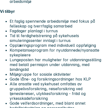
arbeidsmiljø
Vi tilbyr
Et faglig spennende arbeidsmiljø med fokus på
felleskap og tverrfaglig samarbeid
Fagdager planlagt i turnus
Tid til ferdighetstrening på sykehusets
simuleringssenter innlagt i turnus
Opplæringsprogram med individuell oppfølging
Kompetanseprogram for nyutdannede/nyansatte
sykepleiere
Lungeposten har muligheter for utdanningsstilling
med betalt permisjon under utdanning, med
bindingstid
Miljøgruppe for sosiale aktiviteter
Gode låne- og forsikringsordninger hos KLP
Alle ansatte ved sykehuset omfattes av
gruppelivsforsikring, reiseforsikring ved
tjenestereiser, ulykkesforsikring - fritid og
yrkesskadeforsikring
Gode velferdsordninger, med blant annet