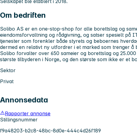
Selskapet ble etablert i 2018.
Om bedriften
Solibo AS er en one-stop-shop for alle borettslag og same
eiendomsforvaltning og rådgivning, og satser spesielt på IT 
tjenester som forenkler både styrets og beboernes hverdag. 
dermed en relativt ny utfordrer i et marked som trenger å b
Solibo forvalter over 650 sameier og borettslag og 25.000 b
største tilbyderen i Norge, og den største som ikke er et b
Sektor
Privat
Annonsedata
Rapporter annonse
Stillingsnummer
f9a48203-b2c8-48bc-8d0e-444c4d26f189