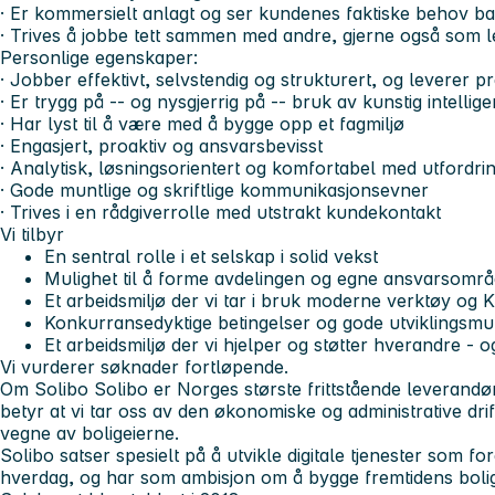
· Er kommersielt anlagt og ser kundenes faktiske behov bak
· Trives å jobbe tett sammen med andre, gjerne også som l
Personlige egenskaper:
· Jobber effektivt, selvstendig og strukturert, og leverer 
· Er trygg på -- og nysgjerrig på -- bruk av kunstig intellig
· Har lyst til å være med å bygge opp et fagmiljø
· Engasjert, proaktiv og ansvarsbevisst
· Analytisk, løsningsorientert og komfortabel med utfordri
· Gode muntlige og skriftlige kommunikasjonsevner
· Trives i en rådgiverrolle med utstrakt kundekontakt
Vi tilbyr
En sentral rolle i et selskap i solid vekst
Mulighet til å forme avdelingen og egne ansvarsområ
Et arbeidsmiljø der vi tar i bruk moderne verktøy og 
Konkurransedyktige betingelser og gode utviklingsmu
Et arbeidsmiljø der vi hjelper og støtter hverandre - og 
Vi vurderer søknader fortløpende.
Om Solibo
Solibo er Norges største frittstående leverandør
betyr at vi tar oss av den økonomiske og administrative dri
vegne av boligeierne.
Solibo satser spesielt på å utvikle digitale tjenester som f
hverdag, og har som ambisjon om å bygge fremtidens bolig