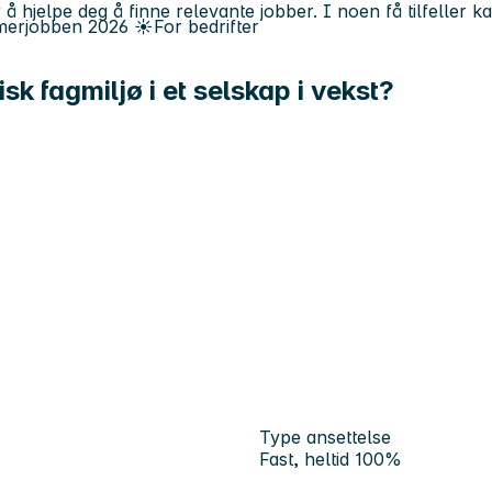
 å hjelpe deg å finne relevante jobber. I noen få tilfeller 
erjobben
2026
☀️
For bedrifter
sk fagmiljø i et selskap i vekst?
Type ansettelse
Fast, heltid 100%