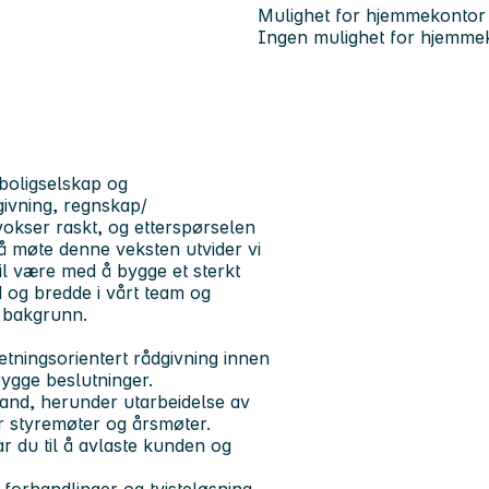
Mulighet for hjemmekontor
Ingen mulighet for hjemme
 boligselskap og
givning, regnskap/
vokser raskt, og etterspørselen
r å møte denne veksten utvider vi
vil være med å bygge et sterkt
d og bredde i vårt team og
v bakgrunn.
retningsorientert rådgivning innen
trygge beslutninger.
stand, herunder utarbeidelse av
r styremøter og årsmøter.
r du til å avlaste kunden og