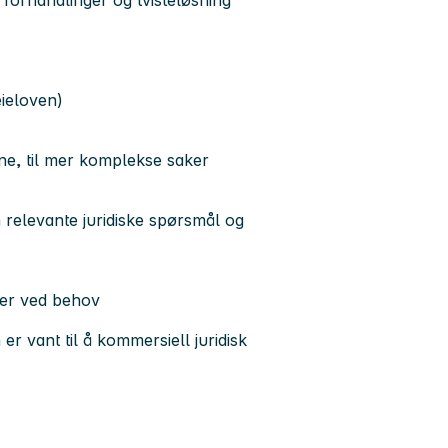
 forhandlinger og tvisteløsning
eieloven)
ne, til mer komplekse saker
n relevante juridiske spørsmål og
ger ved behov
er vant til å kommersiell juridisk