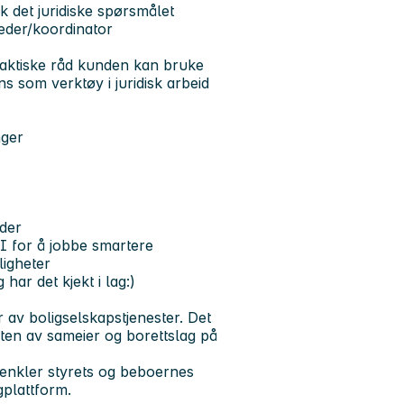
 det juridiske spørsmålet
eder/koordinator
praktiske råd kunden kan bruke
ens som verktøy i juridisk arbeid
nger
der
KI for å jobbe smartere
ligheter
har det kjekt i lag:)
 av boligselskapstjenester. Det
ften av sameier og borettslag på
orenkler styrets og beboernes
plattform.