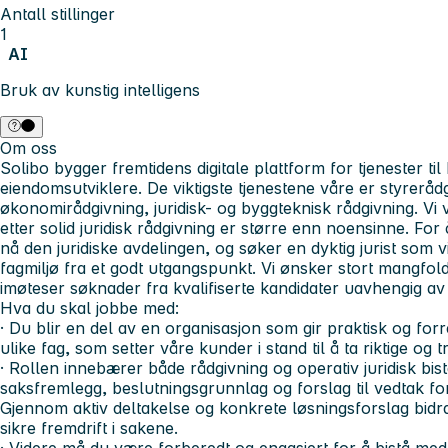
Antall stillinger
1
AI
Bruk av kunstig intelligens
Om oss
Solibo bygger fremtidens digitale plattform for tjenester til
eiendomsutviklere. De viktigste tjenestene våre er styreråd
økonomirådgivning, juridisk- og byggteknisk rådgivning. Vi 
etter solid juridisk rådgivning er større enn noensinne. Fo
nå den juridiske avdelingen, og søker en dyktig jurist som 
fagmiljø fra et godt utgangspunkt. Vi ønsker stort mangfol
imøteser søknader fra kvalifiserte kandidater uavhengig a
Hva du skal jobbe med
:
· Du blir en del av en organisasjon som gir praktisk og for
ulike fag, som setter våre kunder i stand til å ta riktige og 
· Rollen innebærer både rådgivning og operativ juridisk bi
saksfremlegg, beslutningsgrunnlag og forslag til vedtak fo
Gjennom aktiv deltakelse og konkrete løsningsforslag bidra
sikre fremdrift i sakene.