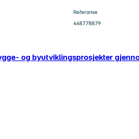
Referanse
468778879
 bygge- og byutviklingsprosjekter gjenn