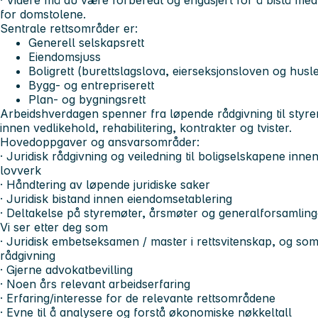
· Videre må du være forberedt og engasjert for å bistå med
for domstolene.
Sentrale rettsområder er:
Generell selskapsrett
Eiendomsjuss
Boligrett (burettslagslova, eierseksjonsloven og husl
Bygg- og entrepriserett
Plan- og bygningsrett
Arbeidshverdagen spenner fra løpende rådgivning til styre
innen vedlikehold, rehabilitering, kontrakter og tvister.
Hovedoppgaver og ansvarsområder:
· Juridisk rådgivning og veiledning til boligselskapene inne
lovverk
· Håndtering av løpende juridiske saker
· Juridisk bistand innen eiendomsetablering
· Deltakelse på styremøter, årsmøter og generalforsamlin
Vi ser etter deg som
· Juridisk embetseksamen / master i rettsvitenskap, og som 
rådgivning
· Gjerne advokatbevilling
· Noen års relevant arbeidserfaring
· Erfaring/interesse for de relevante rettsområdene
· Evne til å analysere og forstå økonomiske nøkkeltall