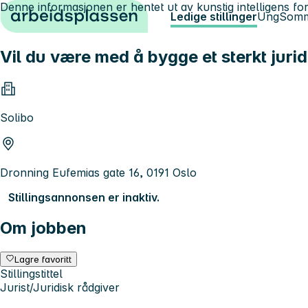
Denne informasjonen er hentet ut av kunstig intelligens for
Hopp til innhold
Ledige stillinger
Ung
Somm
Vil du være med å bygge et sterkt juridi
Solibo
Dronning Eufemias gate 16, 0191 Oslo
Stillingsannonsen er inaktiv.
Om jobben
Lagre favoritt
Stillingstittel
Jurist/Juridisk rådgiver