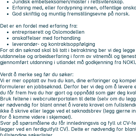
Juridisk embetseksamen/master i rettsvitenskap.
Erfaring med, eller fordypning innen, offentlige anska
God skriftlig og muntlig fremstillingsevne på norsk.
Det er en fordel med erfaring fra:
entrepriserett og Oslomodellen
anskaffelser med forhandling
leverandør- og kontraktsoppfølging
For at din søknad skal bli tatt i betraktning ber vi deg le
utdannelse og arbeidserfaring i form av vitnemål og tjenes
gjennomført utdanning i utlandet må godkjenning fra NOK
Verdt å merke seg før du søker:
Vi er mer opptatt av hva du kan, dine erfaringer og komp
formulerer en jobbsøknad. Derfor ber vi deg om å levere
du får frem hva du har gjort og oppnådd som gjør deg kvalif
Bruk feltene i webcruiterportalen til dette (selv om du legg
er nødvendig for blant annet å ivareta kravet om fullstendi
ikke å skrive eller legge ved et søknadsbrev (legg gjerne i
for å komme videre i skjemaet).
Svar på spørsmålene du får innledningsvis og fyll ut CV-fe
legger ved en ferdigutfylt CV). Dette er nødvendig for blan
fullstendige søkerlister.