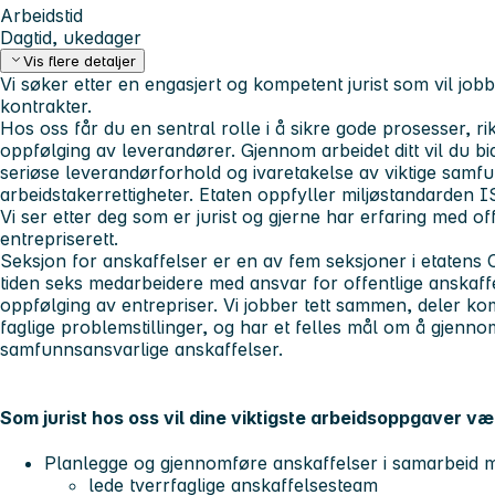
Arbeidstid
Dagtid, ukedager
Vis flere detaljer
Vi søker etter en engasjert og kompetent jurist som vil job
kontrakter.
Hos oss får du en sentral rolle i å sikre gode prosesser, ri
oppfølging av leverandører. Gjennom arbeidet ditt vil du bid
seriøse leverandørforhold og ivaretakelse av viktige samf
arbeidstakerrettigheter. Etaten oppfyller miljøstandarden 
Vi ser etter deg som er jurist og gjerne har erfaring med of
entrepriserett.
Seksjon for anskaffelser er en av fem seksjoner i etatens O
tiden seks medarbeidere med ansvar for offentlige anskaff
oppfølging av entrepriser. Vi jobber tett sammen, deler ko
faglige problemstillinger, og har et felles mål om å gjenno
samfunnsansvarlige anskaffelser.
Som jurist hos oss vil dine viktigste arbeidsoppgaver væ
Planlegge og gjennomføre anskaffelser i samarbeid 
lede tverrfaglige anskaffelsesteam