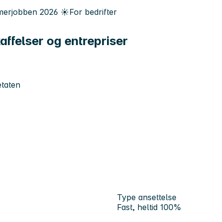
erjobben
2026
☀️
For bedrifter
kaffelser og entrepriser
taten
Type ansettelse
Fast, heltid 100%