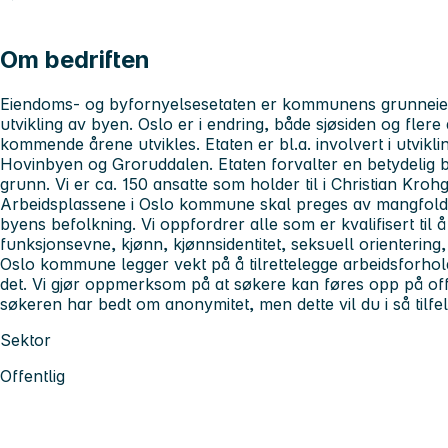
Om bedriften
Eiendoms- og byfornyelsesetaten er kommunens grunneier 
utvikling av byen. Oslo er i endring, både sjøsiden og flere
kommende årene utvikles. Etaten er bl.a. involvert i utvikl
Hovinbyen og Groruddalen. Etaten forvalter en betydeli
grunn. Vi er ca. 150 ansatte som holder til i Christian Kroh
Arbeidsplassene i Oslo kommune skal preges av mangfold, 
byens befolkning. Vi oppfordrer alle som er kvalifisert til 
funksjonsevne, kjønn, kjønnsidentitet, seksuell orientering,
Oslo kommune legger vekt på å tilrettelegge arbeidsforh
det. Vi gjør oppmerksom på at søkere kan føres opp på off
søkeren har bedt om anonymitet, men dette vil du i så tilfel
Sektor
Offentlig