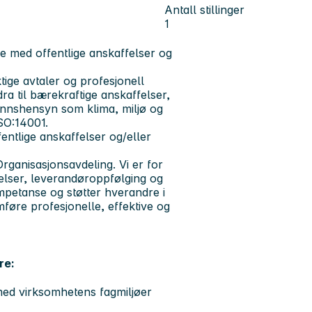
Antall stillinger
1
be med offentlige anskaffelser og
ktige avtaler og profesjonell
ra til bærekraftige anskaffelser,
unnshensyn som klima, miljø og
ISO:14001.
fentlige anskaffelser og/eller
rganisasjonsavdeling. Vi er for
elser, leverandøroppfølging og
mpetanse og støtter hverandre i
mføre profesjonelle, effektive og
re:
med virksomhetens fagmiljøer