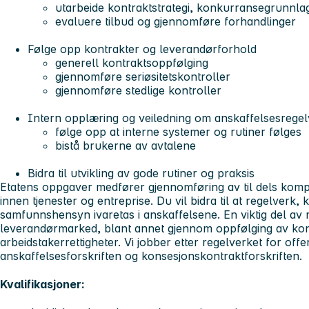
utarbeide kontraktstrategi, konkurransegrunnla
evaluere tilbud og gjennomføre forhandlinger
Følge opp kontrakter og leverandørforhold
generell kontraktsoppfølging
gjennomføre seriøsitetskontroller
gjennomføre stedlige kontroller
Intern opplæring og veiledning om anskaffelsesregel
følge opp at interne systemer og rutiner følges
bistå brukerne av avtalene
Bidra til utvikling av gode rutiner og praksis
Etatens oppgaver medfører gjennomføring av til dels kompl
innen tjenester og entreprise. Du vil bidra til at regelverk
samfunnshensyn ivaretas i anskaffelsene. En viktig del av ro
leverandørmarked, blant annet gjennom oppfølging av kont
arbeidstakerrettigheter. Vi jobber etter regelverket for offe
anskaffelsesforskriften og konsesjonskontraktforskriften.
Kvalifikasjoner: