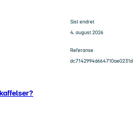
Sist endret
4. august 2026
Referanse
dc7142994d664710ae0231d
skaffelser?