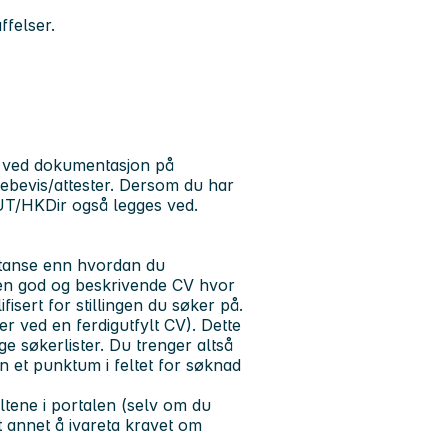
ffelser.
gge ved dokumentasjon på
tebevis/attester. Dersom du har
UT/HKDir også legges ved.
etanse enn hvordan du
 en god og beskrivende CV hvor
isert for stillingen du søker på.
er ved en ferdigutfylt CV). Dette
ge søkerlister. Du trenger altså
nn et punktum i feltet for søknad
ltene i portalen (selv om du
t annet å ivareta kravet om