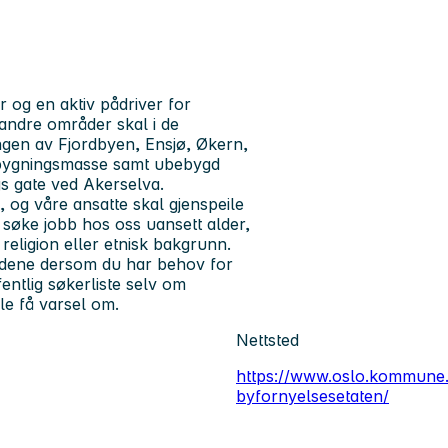
og en aktiv pådriver for
 andre områder skal i de
ingen av Fjordbyen, Ensjø, Økern,
g bygningsmasse samt ubebygd
gs gate ved Akerselva.
og våre ansatte skal gjenspeile
å søke jobb hos oss uansett alder,
 religion eller etnisk bakgrunn.
oldene dersom du har behov for
entlig søkerliste selv om
le få varsel om.
Nettsted
https://www.oslo.kommune.
byfornyelsesetaten/