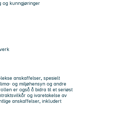
g og kunngjøringer
verk
ekse anskaffelser, spesielt
, klima- og miljøhensyn og andre
llen er også å bidra til et seriøst
raktsvilkår og ivaretakelse av
ntlige anskaffelser, inkludert