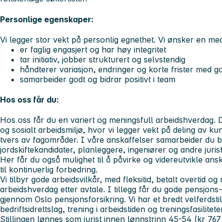
Personlige egenskaper:
Vi legger stor vekt på personlig egnethet. Vi ønsker en me
er faglig engasjert og har høy integritet
tar initiativ, jobber strukturert og selvstendig
håndterer variasjon, endringer og korte frister med go
samarbeider godt og bidrar positivt i team
Hos oss får du:
Hos oss får du en variert og meningsfull arbeidshverdag. Du
og sosialt arbeidsmiljø, hvor vi legger vekt på deling av 
tvers av fagområder. I våre anskaffelser samarbeider du
jordskiftekandidater, planleggere, ingeniører og andre jurist
Her får du også mulighet til å påvirke og videreutvikle ans
til kontinuerlig forbedring.
Vi tilbyr gode arbeidsvilkår, med fleksitid, betalt overtid og
arbeidshverdag etter avtale. I tillegg får du gode pensjons-
gjennom Oslo pensjonsforsikring. Vi har et bredt velferdsti
bedriftsidrettslag, trening i arbeidstiden og treningsfasilitete
Stillingen lønnes som jurist innen lønnstrinn 45-54 (kr 767