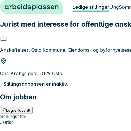
Hopp til innhold
Ledige stillinger
Ung
Somm
Jurist med interesse for offentlige ans
Anskaffelser, Oslo kommune, Eiendoms- og byfornyelsese
Chr. Krohgs gate, 0129 Oslo
Stillingsannonsen er inaktiv.
Om jobben
Lagre favoritt
Stillingstittel
Jurist