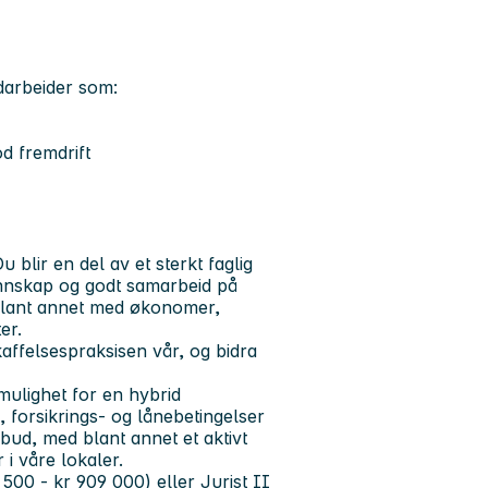
darbeider som:
d fremdrift
 blir en del av et sterkt faglig
kunnskap og godt samarbeid på
 blant annet med økonomer,
er.
kaffelsespraksisen vår, og bidra
 mulighet for en hybrid
, forsikrings- og lånebetingelser
lbud, med blant annet et aktivt
r i våre lokaler.
 500 - kr 909 000) eller Jurist II