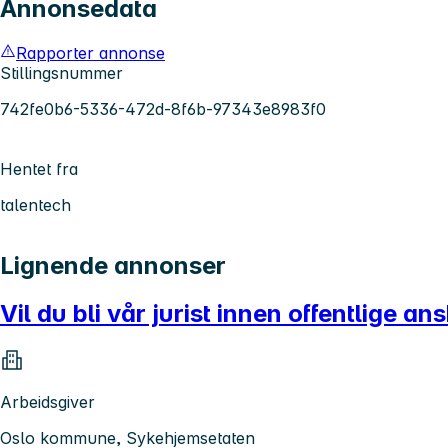
Annonsedata
Rapporter annonse
Stillingsnummer
742fe0b6-5336-472d-8f6b-97343e8983f0
Hentet fra
talentech
Lignende annonser
Vil du bli vår jurist innen offentlige an
Arbeidsgiver
Oslo kommune, Sykehjemsetaten