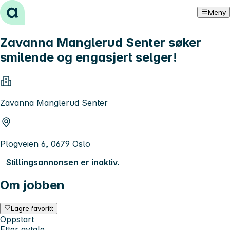
Hopp til innhold
Meny
Zavanna Manglerud Senter søker
smilende og engasjert selger!
Zavanna Manglerud Senter
Plogveien 6, 0679 Oslo
Stillingsannonsen er inaktiv.
Om jobben
Lagre favoritt
Oppstart
Etter avtale