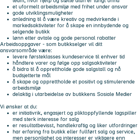
team, hvor hjelp og støtte aldri er langt unna
et uformelt arbeidsmiljø med frihet under ansvar
gode utviklingsmuligheter
anledning til å være kreativ og medvirkende i
markedsaktiviteter for å skape en innbydende og
selgende butikk
lønn etter avtale og gode personal rabatter
Arbeidsoppgaver - som butikkselger vil ditt
ansvarsområde være:
levere førsteklasses kundeservice til enhver tid
håndtere varer og følge opp salgsaktiviteter
å bidra til å opprettholde gode salgstall og nå
budsjetterte mål
å skape og opprettholde et positivt og stimulerende
arbeidsmiljø
delaktig i utarbeidelse av butikkens Sosiale Medier
Vi ønsker at du:
er initiativrik, engasjert og pliktoppfyllende lagspiller
med sterk interesse for salg
er resultatbevisst, handlekraftig og liker utfordringer
har erfaring fra butikk eller fullført salg og service,
men personlighet og interesser er viktigere enn