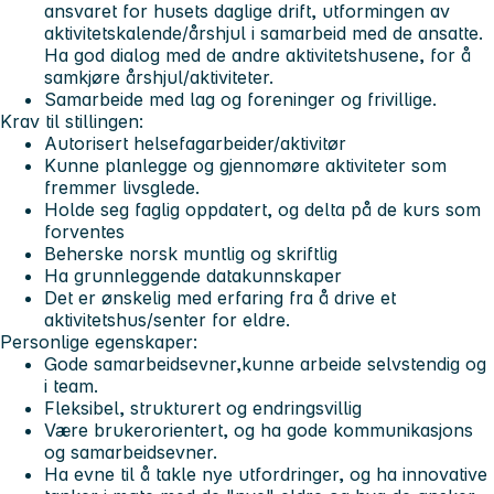
ansvaret for husets daglige drift, utformingen av
aktivitetskalende/årshjul i samarbeid med de ansatte.
Ha god dialog med de andre aktivitetshusene, for å
samkjøre årshjul/aktiviteter.
Samarbeide med lag og foreninger og frivillige.
Krav til stillingen:
Autorisert helsefagarbeider/aktivitør
Kunne planlegge og gjennomøre aktiviteter som
fremmer livsglede.
Holde seg faglig oppdatert, og delta på de kurs som
forventes
Beherske norsk muntlig og skriftlig
Ha grunnleggende datakunnskaper
Det er ønskelig med erfaring fra å drive et
aktivitetshus/senter for eldre.
Personlige egenskaper:
Gode samarbeidsevner,kunne arbeide selvstendig og
i team.
Fleksibel, strukturert og endringsvillig
Være brukerorientert, og ha gode kommunikasjons
og samarbeidsevner.
Ha evne til å takle nye utfordringer, og ha innovative