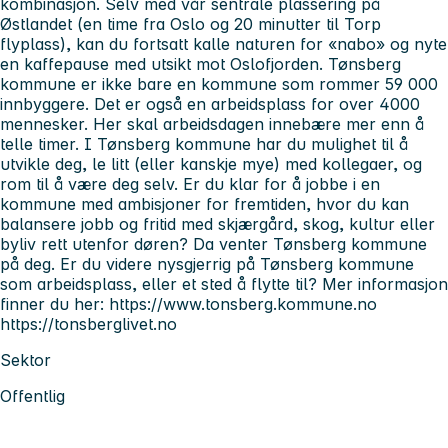
kombinasjon. Selv med vår sentrale plassering på
Østlandet (en time fra Oslo og 20 minutter til Torp
flyplass), kan du fortsatt kalle naturen for «nabo» og nyte
en kaffepause med utsikt mot Oslofjorden. Tønsberg
kommune er ikke bare en kommune som rommer 59 000
innbyggere. Det er også en arbeidsplass for over 4000
mennesker. Her skal arbeidsdagen innebære mer enn å
telle timer. I Tønsberg kommune har du mulighet til å
utvikle deg, le litt (eller kanskje mye) med kollegaer, og
rom til å være deg selv. Er du klar for å jobbe i en
kommune med ambisjoner for fremtiden, hvor du kan
balansere jobb og fritid med skjærgård, skog, kultur eller
byliv rett utenfor døren? Da venter Tønsberg kommune
på deg. Er du videre nysgjerrig på Tønsberg kommune
som arbeidsplass, eller et sted å flytte til? Mer informasjon
finner du her: https://www.tonsberg.kommune.no
https://tonsberglivet.no
Sektor
Offentlig