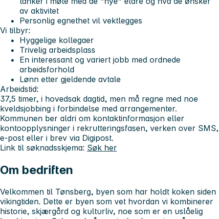
tanker i møte med de "nye" eldre og hva de ønsker
av aktivitet
Personlig egnethet vil vektlegges
Vi tilbyr:
Hyggelige kollegaer
Trivelig arbeidsplass
En interessant og variert jobb med ordnede
arbeidsforhold
Lønn etter gjeldende avtale
Arbeidstid:
37,5 timer, i hovedsak dagtid, men må regne med noe
kveldsjobbing i forbindelse med arrangementer.
Kommunen ber aldri om kontaktinformasjon eller
kontoopplysninger i rekrutteringsfasen, verken over SMS,
e-post eller i brev via Digipost.
Link til søknadsskjema:
Søk her
Om bedriften
Velkommen til Tønsberg, byen som har holdt koken siden
vikingtiden. Dette er byen som vet hvordan vi kombinerer
historie, skjærgård og kulturliv, noe som er en uslåelig