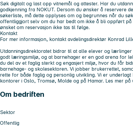
Søk digitalt og last opp vitnemål og attester. Har du utdann
godkjenning fra NOKUT. Dersom du ønsker å reservere deg
søkerliste, må dette opplyses om og begrunnes når du søk
offentliggjort selv om du har bedt om ikke å bli oppført p
ønsket om reservasjon ikke tas til følge.
Kontakt
For mer informasjon, kontakt avdelingsdirektør Konrad Lil
Utdanningsdirektoratet bidrar til at alle elever og lærlinger
godt læringsmiljø, og at barnehager er en god arena for le
du del av et faglig sterkt og engasjert miljø, hvor du får bidr
barnehage- og skolesektoren. Vi jobber brukerrettet, samord
rette for både faglig og personlig utvikling. Vi er underl
kontorer i Oslo, Tromsø, Molde og på Hamar. Les mer på u
Om bedriften
Sektor
Offentlig