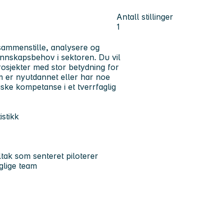
Antall stillinger
1
sammenstille, analysere og
 kunnskapsbehov i sektoren. Du vil
prosjekter med stor betydning for
om er nyutdannet eller har noe
iske kompetanse i et tverrfaglig
istikk
ltak som senteret piloterer
glige team