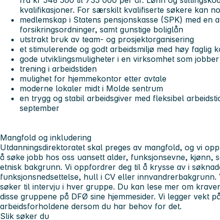
fra kr 546 500 til 735 000 per år. Lønn og stillingsko
kvalifikasjoner. For særskilt kvalifiserte søkere kan 
medlemskap i Statens pensjonskasse (SPK) med en av
forsikringsordninger, samt gunstige boliglån
utstrakt bruk av team- og prosjektorganisering
et stimulerende og godt arbeidsmiljø med høy faglig
gode utviklingsmuligheter i en virksomhet som jobber
trening i arbeidstiden
mulighet for hjemmekontor etter avtale
moderne lokaler midt i Molde sentrum
en trygg og stabil arbeidsgiver med fleksibel arbeids
september
Mangfold og inkludering
Utdanningsdirektoratet skal preges av mangfold, og vi oppfo
å søke jobb hos oss uansett alder, funksjonsevne, kjønn, se
etnisk bakgrunn. Vi oppfordrer deg til å krysse av i søkn
funksjonsnedsettelse, hull i CV eller innvandrerbakgrunn. Vi
søker til intervju i hver gruppe. Du kan lese mer om kraven
disse gruppene på DFØ sine hjemmesider. Vi legger vekt på 
arbeidsforholdene dersom du har behov for det.
Slik søker du