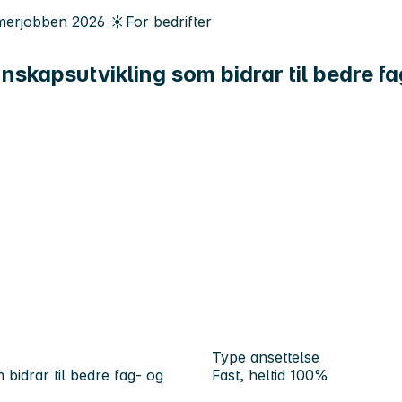
erjobben
2026
☀️
For bedrifter
skapsutvikling som bidrar til bedre f
Type ansettelse
bidrar til bedre fag- og
Fast, heltid 100%