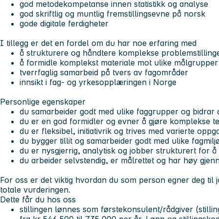
god metodekompetanse innen statistikk og analyse
god skriftlig og muntlig fremstillingsevne på norsk
gode digitale ferdigheter
I tillegg er det en fordel om du har noe erfaring med
å strukturere og håndtere komplekse problemstilling
å formidle komplekst materiale mot ulike målgrupper
tverrfaglig samarbeid på tvers av fagområder
innsikt i fag- og yrkesopplæringen i Norge
Personlige egenskaper
du samarbeider godt med ulike faggrupper og bidrar akt
du er en god formidler og evner å gjøre komplekse te
du er fleksibel, initiativrik og trives med varierte oppg
du bygger tillit og samarbeider godt med ulike fagmilj
du er nysgjerrig, analytisk og jobber strukturert for 
du arbeider selvstendig, er målrettet og har høy gje
For oss er det viktig hvordan du som person egner deg til jo
totale vurderingen.
Dette får du hos oss
stillingen lønnes som førstekonsulent/rådgiver (stil