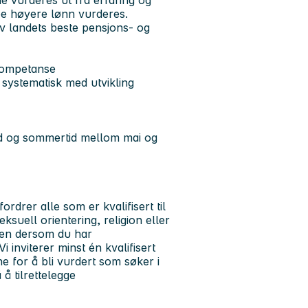
de vurderes ut fra erfaring og
noe høyere lønn vurderes.
 landets beste pensjons- og
 kompetanse
 systematisk med utvikling
tid og sommertid mellom mai og
rdrer alle som er kvalifisert til
ksuell orientering, religion eller
aden dersom du har
 inviterer minst én kvalifisert
e for å bli vurdert som søker i
å tilrettelegge