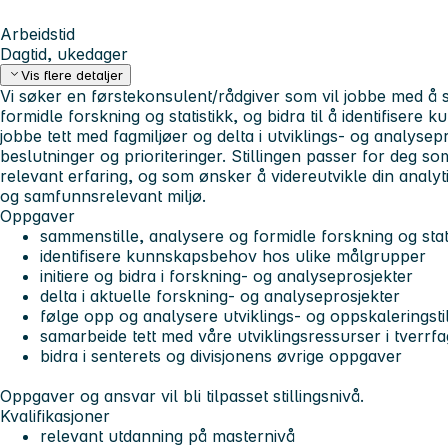
Arbeidstid
Dagtid, ukedager
Vis flere detaljer
Vi søker en førstekonsulent/rådgiver som vil jobbe med å 
formidle forskning og statistikk, og bidra til å identifisere
jobbe tett med fagmiljøer og delta i utviklings- og analyse
beslutninger og prioriteringer. Stillingen passer for deg s
relevant erfaring, og som ønsker å videreutvikle din analyt
og samfunnsrelevant miljø.
Oppgaver
sammenstille, analysere og formidle forskning og stat
identifisere kunnskapsbehov hos ulike målgrupper
initiere og bidra i forskning- og analyseprosjekter
delta i aktuelle forskning- og analyseprosjekter
følge opp og analysere utviklings- og oppskaleringsti
samarbeide tett med våre utviklingsressurser i tverrfa
bidra i senterets og divisjonens øvrige oppgaver
Oppgaver og ansvar vil bli tilpasset stillingsnivå.
Kvalifikasjoner
relevant utdanning på masternivå