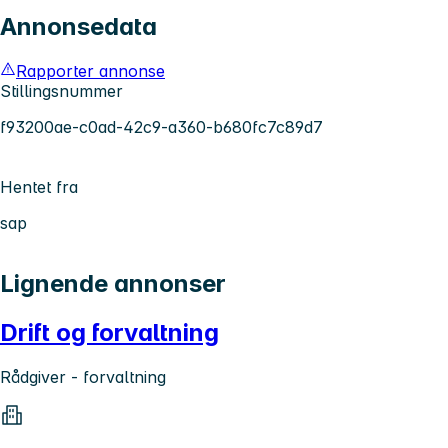
Annonsedata
Rapporter annonse
Stillingsnummer
f93200ae-c0ad-42c9-a360-b680fc7c89d7
Hentet fra
sap
Lignende annonser
Drift og forvaltning
Rådgiver - forvaltning