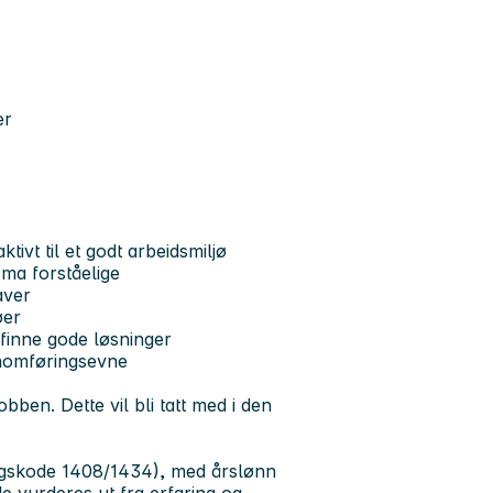
er
ivt til et godt arbeidsmiljø
ma forståelige
aver
øer
å finne gode løsninger
nnomføringsevne
bben. Dette vil bli tatt med i den
lingskode 1408/1434), med årslønn