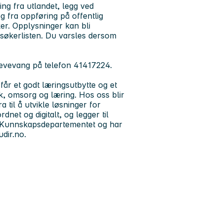
ing fra utlandet, legg ved
 fra oppføring på offentlig
er. Opplysninger kan bli
å søkerlisten. Du varsles dersom
levevang på telefon 41417224.
 får et godt læringsutbytte og et
k, omsorg og læring. Hos oss blir
a til å utvikle løsninger for
net og digitalt, og legger til
agt Kunnskapsdepartementet og har
dir.no.