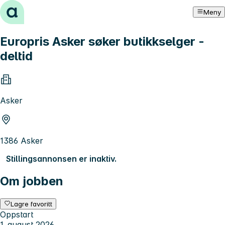
Hopp til innhold
Meny
Europris Asker søker butikkselger -
deltid
Asker
1386 Asker
Stillingsannonsen er inaktiv.
Om jobben
Lagre favoritt
Oppstart
1. august 2026