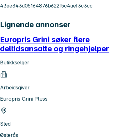
43ae343d05164876b622f5c4aef3c3cc
Lignende annonser
Europris Grini søker flere
deltidsansatte og ringehjelper
Butikkselger
Arbeidsgiver
Europris Grini Pluss
Sted
Østerås