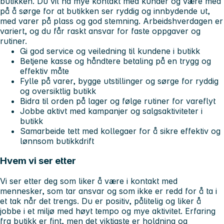
butikken. Du vil ha mye kontakt med kunder og være med
på å sørge for at butikken ser ryddig og innbydende ut,
med varer på plass og god stemning. Arbeidshverdagen er
variert, og du får raskt ansvar for faste oppgaver og
rutiner.
Gi god service og veiledning til kundene i butikk
Betjene kasse og håndtere betaling på en trygg og
effektiv måte
Fylle på varer, bygge utstillinger og sørge for ryddig
og oversiktlig butikk
Bidra til orden på lager og følge rutiner for vareflyt
Jobbe aktivt med kampanjer og salgsaktiviteter i
butikk
Samarbeide tett med kollegaer for å sikre effektiv og
lønnsom butikkdrift
Hvem vi ser etter
Vi ser etter deg som liker å være i kontakt med
mennesker, som tar ansvar og som ikke er redd for å ta i
et tak når det trengs. Du er positiv, pålitelig og liker å
jobbe i et miljø med høyt tempo og mye aktivitet. Erfaring
fra butikk er fint, men det viktigste er holdning og