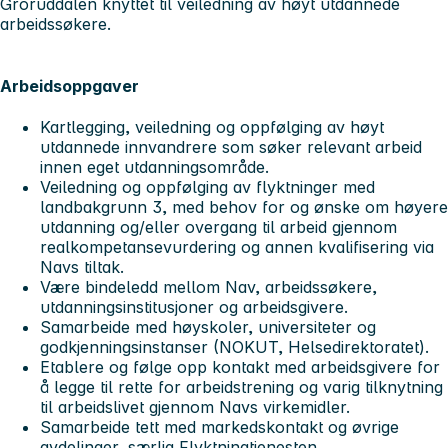
Groruddalen knyttet til veiledning av høyt utdannede
arbeidssøkere.
Arbeidsoppgaver
Kartlegging, veiledning og oppfølging av høyt
utdannede innvandrere som søker relevant arbeid
innen eget utdanningsområde.
Veiledning og oppfølging av flyktninger med
landbakgrunn 3, med behov for og ønske om høyere
utdanning og/eller overgang til arbeid gjennom
realkompetansevurdering og annen kvalifisering via
Navs tiltak.
Være bindeledd mellom Nav, arbeidssøkere,
utdanningsinstitusjoner og arbeidsgivere.
Samarbeide med høyskoler, universiteter og
godkjenningsinstanser (NOKUT, Helsedirektoratet).
Etablere og følge opp kontakt med arbeidsgivere for
å legge til rette for arbeidstrening og varig tilknytning
til arbeidslivet gjennom Navs virkemidler.
Samarbeide tett med markedskontakt og øvrige
avdelinger, særlig Flyktningtjenesten.