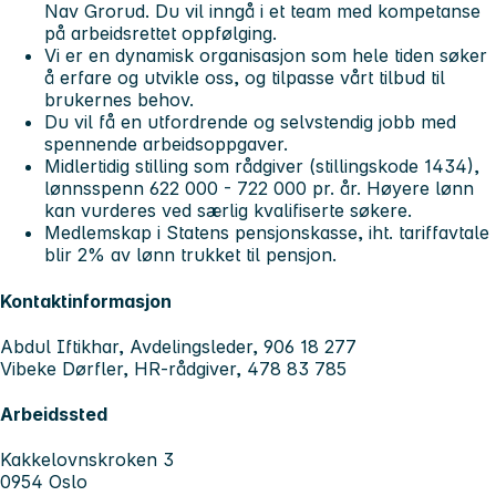
Nav Grorud. Du vil inngå i et team med kompetanse
på arbeidsrettet oppfølging.
Vi er en dynamisk organisasjon som hele tiden søker
å erfare og utvikle oss, og tilpasse vårt tilbud til
brukernes behov.
Du vil få en utfordrende og selvstendig jobb med
spennende arbeidsoppgaver.
Midlertidig stilling som rådgiver (stillingskode 1434),
lønnsspenn 622 000 - 722 000 pr. år. Høyere lønn
kan vurderes ved særlig kvalifiserte søkere.
Medlemskap i Statens pensjonskasse, iht. tariffavtale
blir 2% av lønn trukket til pensjon.
Kontaktinformasjon
Abdul Iftikhar, Avdelingsleder, 906 18 277
Vibeke Dørfler, HR-rådgiver, 478 83 785
Arbeidssted
Kakkelovnskroken 3
0954 Oslo