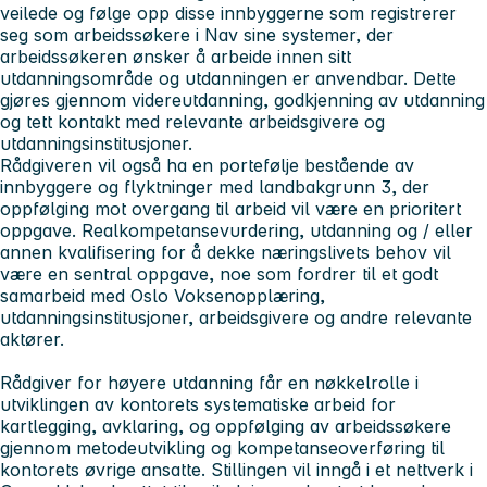
veilede og følge opp disse innbyggerne som registrerer
seg som arbeidssøkere i Nav sine systemer, der
arbeidssøkeren ønsker å arbeide innen sitt
utdanningsområde og utdanningen er anvendbar. Dette
gjøres gjennom videreutdanning, godkjenning av utdanning
og tett kontakt med relevante arbeidsgivere og
utdanningsinstitusjoner.
Rådgiveren vil også ha en portefølje bestående av
innbyggere og flyktninger med landbakgrunn 3, der
oppfølging mot overgang til arbeid vil være en prioritert
oppgave. Realkompetansevurdering, utdanning og / eller
annen kvalifisering for å dekke næringslivets behov vil
være en sentral oppgave, noe som fordrer til et godt
samarbeid med Oslo Voksenopplæring,
utdanningsinstitusjoner, arbeidsgivere og andre relevante
aktører.
Rådgiver for høyere utdanning får en nøkkelrolle i
utviklingen av kontorets systematiske arbeid for
kartlegging, avklaring, og oppfølging av arbeidssøkere
gjennom metodeutvikling og kompetanseoverføring til
kontorets øvrige ansatte. Stillingen vil inngå i et nettverk i