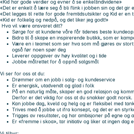
«Kid har gode verdier og evner å se enkeltindividene»
«Det er enkelt å lære seg å bli flink i jobben sin og det gir
«Det legges til rette for gode fremtidsutsikter og Kid er en 
«Kid er folkelig og nedpå, og det liker jeg godt!»
Hva vil være ansvaret ditt?
Sørge for at kundene våre får tidenes beste kundeop
Bidra til å skape en inspirerende butikk, som er kam
Være en i teamet som ser hva som må gjøres av stort o
også før noen spør deg
Leverer oppgaver av høy kvalitet og i tide
Jobbe målrettet for å oppnå salgsmål
Vi ser for oss at du:
Drømmer om en jobb i salg- og kundeservice
Er energisk, utadvendt og glad i folk
På en naturlig måte, skaper en god relasjon og kom
Derfor er det viktig for oss at du snakker godt norsk.
Kan jobbe dag, kveld og helg og er fleksibel med tank
Trives med å jobbe ut ifra konsept, og det er en styrke
Trigges av resultater, og har ambisjoner på egne og 
Er «fremme i skoa», tar initiativ og liker at ingen dag 
Vi tilbyr: