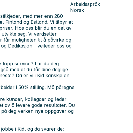
Arbeidsspråk
Norsk
kstilkjeder, med mer enn 280
, Finland og Estland. Vi tilbyr et
priser. Hos oss blir du en del av
utvikle seg. Vi verdsetter
r får muligheten til å påvirke og
 og Dedikasjon - veileder oss og
te topp service? Lar du deg
 også med at du får dine daglige
n neste?
Da er vi i Kid kanskje en
eider i 50% stilling. Må påregne
re kunder, kollegaer og leder
ret av å levere gode resultater. Du
å ta på deg verken nye oppgaver og
obbe i Kid, og da svarer de: