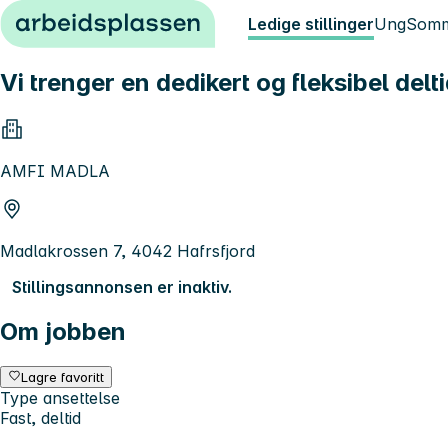
Hopp til innhold
Ledige stillinger
Ung
Somm
Vi trenger en dedikert og fleksibel delt
AMFI MADLA
Madlakrossen 7, 4042 Hafrsfjord
Stillingsannonsen er inaktiv.
Om jobben
Lagre favoritt
Type ansettelse
Fast, deltid