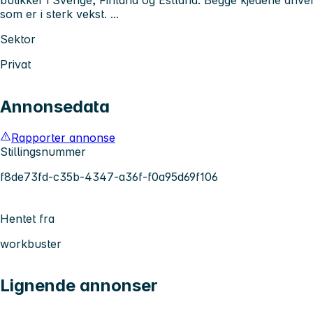
som er i sterk vekst. ...
Sektor
Privat
Annonsedata
Rapporter annonse
Stillingsnummer
f8de73fd-c35b-4347-a36f-f0a95d69f106
Hentet fra
workbuster
Lignende annonser