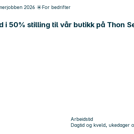
erjobben
2026
☀️
For bedrifter
id i 50% stilling til vår butikk på Thon
Arbeidstid
Dagtid og kveld, ukedager 