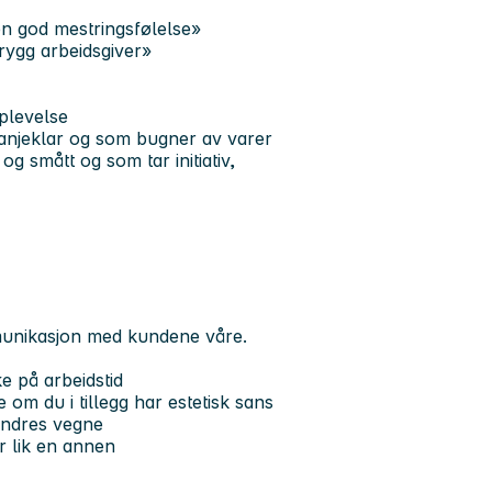
 en god mestringsfølelse»
trygg arbeidsgiver»
plevelse
panjeklar og som bugner av varer
g smått og som tar initiativ,
munikasjon med kundene våre.
e på arbeidstid
 om du i tillegg har estetisk sans
andres vegne
er lik en annen