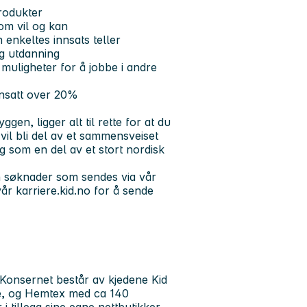
produkter
om vil og kan
enkeltes innsats teller
og utdanning
 muligheter for å jobbe i andre
ansatt over 20%
en, ligger alt til rette for at du
vil bli del av et sammensveiset
g som en del av et stort nordisk
un søknader som sendes via vår
 vår
karriere.kid.no
for å sende
. Konsernet består av kjedene Kid
ge, og Hemtex med ca 140
i tillegg sine egne nettbutikker