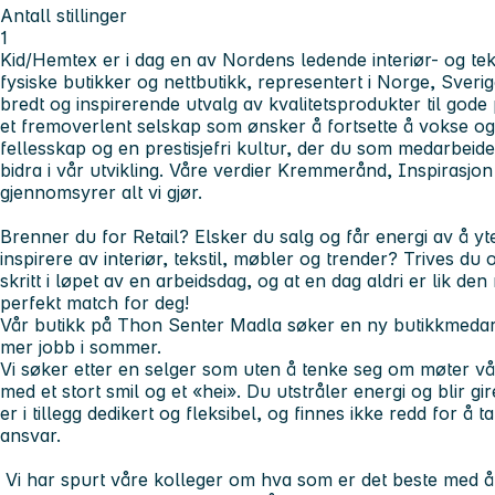
Antall stillinger
1
Kid/Hemtex er i dag en av Nordens ledende interiør- og te
fysiske butikker og nettbutikk, representert i Norge, Sverige
bredt og inspirerende utvalg av kvalitetsprodukter til gode 
et fremoverlent selskap som ønsker å fortsette å vokse og 
fellesskap og en prestisjefri kultur, der du som medarbeide
bidra i vår utvikling. Våre verdier Kremmerånd, Inspirasjon
gjennomsyrer alt vi gjør.
Brenner du for Retail? Elsker du salg og får energi av å y
inspirere av interiør, tekstil, møbler og trender? Trives du
skritt i løpet av en arbeidsdag, og at en dag aldri er lik de
perfekt match for deg!
Vår butikk på Thon Senter Madla søker en ny butikkmedarb
mer jobb i sommer.
Vi søker etter en selger som uten å tenke seg om møter vå
med et stort smil og et «hei». Du utstråler energi og blir gi
er i tillegg dedikert og fleksibel, og finnes ikke redd for 
ansvar.
Vi har spurt våre kolleger om hva som er det beste med å j