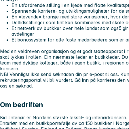
En utfordrende stilling i en kjede med flotte kvalitets
Spennende karriere- og utviklingsmuligheter for de s
En «levende» bransje med store variasjoner, hvor den 
Deltidsstillinger som fint kan kombineres med skole 
Et nettverk av butikker over hele landet som også gir
avdelinger
Et bonussystem for alle faste medarbeidere som er 
Med en veldreven organisasjon og et godt støtteapparat i rygg
skal lykkes i rollen. Din nærmeste leder er butikkleder. Du 
team med dyktige kolleger, både i egen butikk, i regionen o
konsern.
NB!
Vennligst ikke send søknaden din pr e-post til oss. K
rekrutteringsportal vil bli vurdert. Gå inn på karrieresiden
oss en søknad.
Om bedriften
Kid Interiør er Nordens største tekstil- og interiørkonsern
Interiør med en butikkportefølje av ca 150 butikker i Nor
butikker i Sverige, Finland og Estland. Begge kjedene driver 