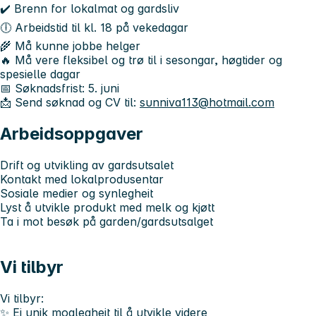
✔️ Brenn for lokalmat og gardsliv
🕕 Arbeidstid til kl. 18 på vekedagar
🌾 Må kunne jobbe helger
🔥 Må vere fleksibel og trø til i sesongar, høgtider og
spesielle dagar
📅 Søknadsfrist: 5. juni
📩 Send søknad og CV til:
sunniva113@hotmail.com
Arbeidsoppgaver
Drift og utvikling av gardsutsalet
Kontakt med lokalprodusentar
Sosiale medier og synlegheit
Lyst å utvikle produkt med melk og kjøtt
Ta i mot besøk på garden/gardsutsalget
Vi tilbyr
Vi tilbyr:
✨ Ei unik moglegheit til å utvikle videre