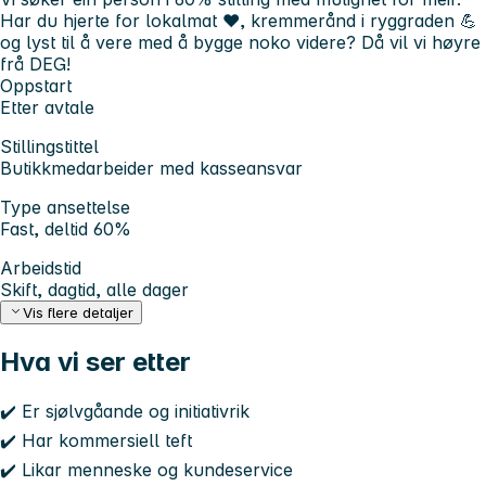
Har du hjerte for lokalmat ❤️, kremmerånd i ryggraden 💪
og lyst til å vere med å bygge noko videre? Då vil vi høyre
frå DEG!
Oppstart
Etter avtale
Stillingstittel
Butikkmedarbeider med kasseansvar
Type ansettelse
Fast, deltid 60%
Arbeidstid
Skift, dagtid, alle dager
Vis flere detaljer
Hva vi ser etter
✔️ Er sjølvgåande og initiativrik
✔️ Har kommersiell teft
✔️ Likar menneske og kundeservice