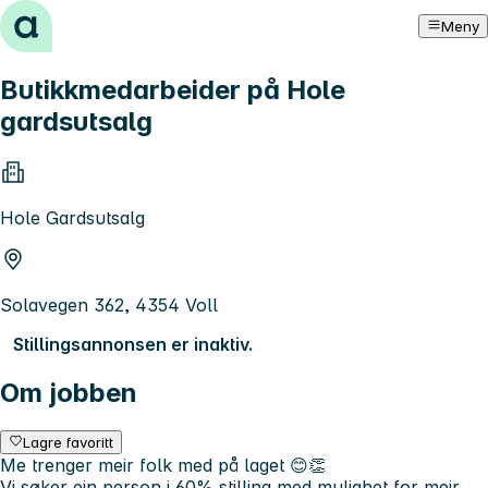
Hopp til innhold
Meny
Butikkmedarbeider på Hole
gardsutsalg
Hole Gardsutsalg
Solavegen 362, 4354 Voll
Stillingsannonsen er inaktiv.
Om jobben
Lagre favoritt
Me trenger meir folk med på laget 😊👏
Vi søker ein person i 60% stilling med mulighet for meir.