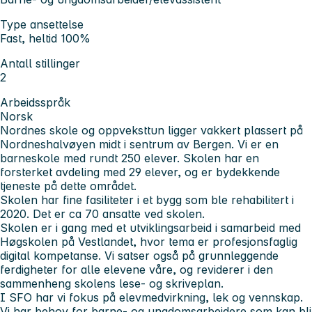
Type ansettelse
Fast, heltid 100%
Antall stillinger
2
Arbeidsspråk
Norsk
Nordnes skole og oppveksttun ligger vakkert plassert på
Nordneshalvøyen midt i sentrum av Bergen. Vi er en
barneskole med rundt 250 elever. Skolen har en
forsterket avdeling med 29 elever, og er bydekkende
tjeneste på dette området.
Skolen har fine fasiliteter i et bygg som ble rehabilitert i
2020. Det er ca 70 ansatte ved skolen.
Skolen er i gang med et utviklingsarbeid i samarbeid med
Høgskolen på Vestlandet, hvor tema er profesjonsfaglig
digital kompetanse. Vi satser også på grunnleggende
ferdigheter for alle elevene våre, og reviderer i den
sammenheng skolens lese- og skriveplan.
I SFO har vi fokus på elevmedvirkning, lek og vennskap.
Vi har behov for barne- og ungdomsarbeidere som kan bli