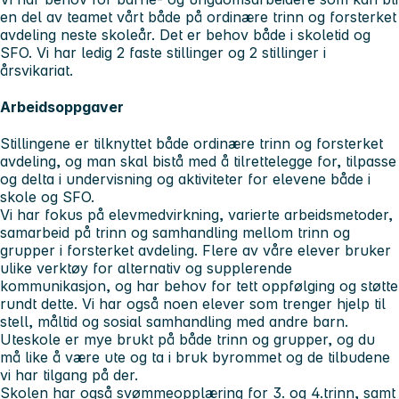
en del av teamet vårt både på ordinære trinn og forsterket
avdeling neste skoleår. Det er behov både i skoletid og
SFO. Vi har ledig 2 faste stillinger og 2 stillinger i
årsvikariat.
Arbeidsoppgaver
Stillingene er tilknyttet både ordinære trinn og forsterket
avdeling, og man skal bistå med å tilrettelegge for, tilpasse
og delta i undervisning og aktiviteter for elevene både i
skole og SFO.
Vi har fokus på elevmedvirkning, varierte arbeidsmetoder,
samarbeid på trinn og samhandling mellom trinn og
grupper i forsterket avdeling. Flere av våre elever bruker
ulike verktøy for alternativ og supplerende
kommunikasjon, og har behov for tett oppfølging og støtte
rundt dette. Vi har også noen elever som trenger hjelp til
stell, måltid og sosial samhandling med andre barn.
Uteskole er mye brukt på både trinn og grupper, og du
må like å være ute og ta i bruk byrommet og de tilbudene
vi har tilgang på der.
Skolen har også svømmeopplæring for 3. og 4.trinn, samt