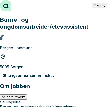
Hopp til innhold
Meny
Barne- og
ungdomsarbeider/elevassistent
Bergen kommune
5005 Bergen
Stillingsannonsen er inaktiv.
Om jobben
Lagre favoritt
Stillingstittel
Barne- og ungdomsarbeider/elevassistent