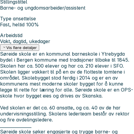
Stillingstittel
Barne- og ungdomsarbeider/assistent
Type ansettelse
Fast, heltid 100%
Arbeidstid
Vakt, dagtid, ukedager
Vis flere detaljer
Søreide skole er en kommunal barneskole i Ytrebygda
bydel i Bergen kommune med tradisjoner tilbake til 1845.
Skolen har ca. 500 elever og har ca. 210 elever i SFO.
Skolen ligger vakkert til på en av de flotteste tomtene i
området. Skolebygget stod ferdig i 2014 og er en av
kommunens mest moderne skoler bygget for å kunne
legge til rette for læring for alle. Søreide skole er en OPS-
skole hvor bygget eies og drives av Skanska.
Ved skolen er det ca. 60 ansatte, og ca. 40 av de har
undervisningsstilling. Skolens lederteam består av rektor
og fire avdelingsledere.
_______________
Søreide skole søker engasjerte og trygge barne- og