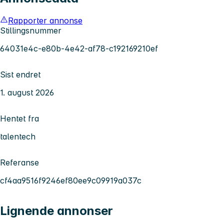
Rapporter annonse
Stillingsnummer
64031e4c-e80b-4e42-af78-c192169210ef
Sist endret
1. august 2026
Hentet fra
talentech
Referanse
cf4aa9516f9246ef80ee9c09919a037c
Lignende annonser