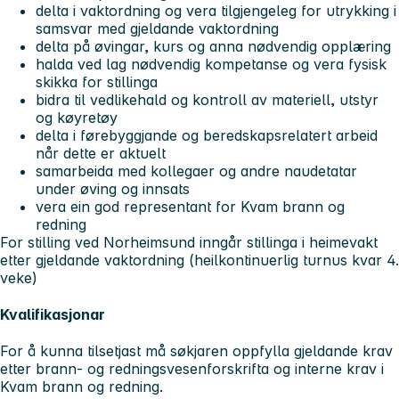
delta i vaktordning og vera tilgjengeleg for utrykking i
samsvar med gjeldande vaktordning
delta på øvingar, kurs og anna nødvendig opplæring
halda ved lag nødvendig kompetanse og vera fysisk
skikka for stillinga
bidra til vedlikehald og kontroll av materiell, utstyr
og køyretøy
delta i førebyggjande og beredskapsrelatert arbeid
når dette er aktuelt
samarbeida med kollegaer og andre naudetatar
under øving og innsats
vera ein god representant for Kvam brann og
redning
For stilling ved Norheimsund inngår stillinga i heimevakt
etter gjeldande vaktordning (heilkontinuerlig turnus kvar 4.
veke)
Kvalifikasjonar
For å kunna tilsetjast må søkjaren oppfylla gjeldande krav
etter brann- og redningsvesenforskrifta og interne krav i
Kvam brann og redning.