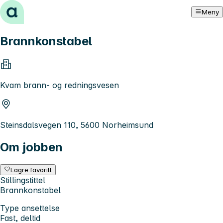
Hopp til innhold
Meny
Brannkonstabel
Kvam brann- og redningsvesen
Steinsdalsvegen 110, 5600 Norheimsund
Om jobben
Lagre favoritt
Stillingstittel
Brannkonstabel
Type ansettelse
Fast, deltid