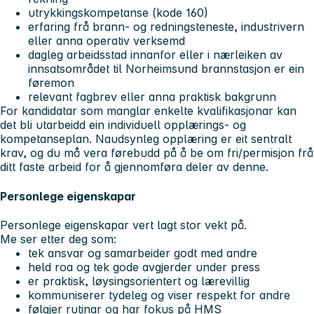
utrykkingskompetanse (kode 160)
erfaring frå brann- og redningsteneste, industrivern
eller anna operativ verksemd
dagleg arbeidsstad innanfor eller i nærleiken av
innsatsområdet til Norheimsund brannstasjon er ein
føremon
relevant fagbrev eller anna praktisk bakgrunn
For kandidatar som manglar enkelte kvalifikasjonar kan
det bli utarbeidd ein individuell opplærings- og
kompetanseplan. Naudsynleg opplæring er eit sentralt
krav, og du må vera førebudd på å be om fri/permisjon frå
ditt faste arbeid for å gjennomføra deler av denne.
Personlege eigenskapar
Personlege eigenskapar vert lagt stor vekt på.
Me ser etter deg som:
tek ansvar og samarbeider godt med andre
held roa og tek gode avgjerder under press
er praktisk, løysingsorientert og lærevillig
kommuniserer tydeleg og viser respekt for andre
følgjer rutinar og har fokus på HMS