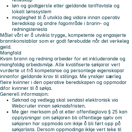
løn og godtgjersle etter gjeldande tariffavtale og
lokalt lønssystem
moglegheit til å utvikla deg vidare innan operativ
beredskap og andre fagområde i brann- og
redningstenesta
Målet vårt er å utvikla trygge, kompetente og engasjerte
brannkonstablar som er godt førebudde når det verkeleg
gjeld.
Mangfald
Kvam brann og redning arbeider for eit inkluderande og
mangfaldig arbeidsmiljø. Alle kvalifiserte søkjarar vert
vurderte ut frå kompetanse og personlege eigenskapar
innanfor gjeldande krav til stillinga. Me ynskjer særleg
fleire kvinner i den operative beredskapen og oppmodar
difor kvinner til å søkja.
Generell informasjon:
Søknad og vedlegg skal sendast elektronisk via
Webcruiter innan søknadsfristen.
Me gjer merksam på at etter offentleglova § 25 kan
opplysningar om søkjaren bli offentlege sjølv om
søkjaren har oppmoda om ikkje å bli ført opp på
søkjarlista. Dersom oppmodinga ikkje vert teke til