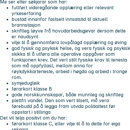
Me ser etter søkjarar som har:
fullført vidaregåande opplæring eller relevant
yrkeserfaring
bustad innanfor fastsett innsatstid til aktuell
brannstasjon
skriftleg løyve frå hovudarbeidsgjevar dersom dette
er naudsynt
vilje til å gjennomføra lovpålagd opplæring og øving
god fysisk og psykisk helse, og vera fysisk og psykisk
skikka til å utføra alle operative oppgåver som
funksjonen krev. Det vert stilt fysiske krav til tenesta
som må oppfyllast, mellom anna for
røykdykkarteneste, arbeid i høgda og arbeid i tronge
rom.
symjedugleik
førarkort klasse B
gode norskkunnskapar, både munnleg og skriftleg
plettfri vandel. Den som vert tilsett, må vera
førebudd på å leggja fram utvida politiattest før
oppstart i stillinga
Det vil telja positivt om du har:
førarkort klasse C, eller vilje til å ta dette for eiga
rekning