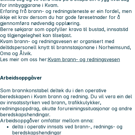
for innbyggjarane i Kvam.
Erfaring frå brann- og redningsteneste er ein fordel, men
ikkje eit krav dersom du har gode føresetnader for å
gjennomføra nødvendig opplæring.
Berre søkjarar som oppfyller krava til bustad, innsatstid
og tilgjengelegheit kan tilsetjast.
Kvam brann- og redningsvesen er organisert med
deltidspersonell knytt til brannstasjonane i Norheimsund,
Oma og Ålvik.
Les meir om oss her:
Kvam brann- og redningsvesen
Arbeidsoppgåver
Som brannkonstabel deltek du i den operative
beredskapen i Kvam brann og redning. Du vil vera ein del
av innsatsstyrken ved brann, trafikkulykker,
redningsoppdrag, akutte forureiningssituasjonar og andre
beredskapshendingar.
Arbeidsoppgåver omfattar mellom anna:
delta i operativ innsats ved brann-, rednings- og
beredskapshendingar