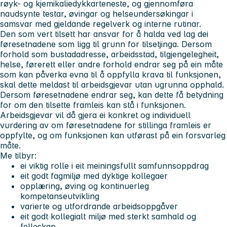
røyk- og kjemikaliedykkarteneste, og gjennomføra
naudsynte testar, øvingar og helseundersøkingar i
samsvar med gjeldande regelverk og interne rutinar.
Den som vert tilsett har ansvar for å halda ved lag dei
føresetnadene som ligg til grunn for tilsetjinga. Dersom
forhold som bustadadresse, arbeidsstad, tilgjengelegheit,
helse, førerett eller andre forhold endrar seg på ein måte
som kan påverka evna til å oppfylla krava til funksjonen,
skal dette meldast til arbeidsgjevar utan ugrunna opphald.
Dersom føresetnadene endrar seg, kan dette få betydning
for om den tilsette framleis kan stå i funksjonen.
Arbeidsgjevar vil då gjera ei konkret og individuell
vurdering av om føresetnadene for stillinga framleis er
oppfylte, og om funksjonen kan utførast på ein forsvarleg
måte.
Me tilbyr:
ei viktig rolle i eit meiningsfullt samfunnsoppdrag
eit godt fagmiljø med dyktige kollegaer
opplæring, øving og kontinuerleg
kompetanseutvikling
varierte og utfordrande arbeidsoppgåver
eit godt kollegialt miljø med sterkt samhald og
felleskap