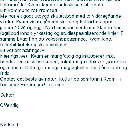
fjellområdet Kvamskogen fantastiske skiforhold.
Ein kommune for framtida
Me har eit godt utbygd skuletilbod med to vidaregåande
skular. Kvam vidaregåande skule og kulturhus opna i
januar 2026 og ligg i Norheimsund sentrum. Skulen har
fagtilbod innan yrkesfag og studiespesialiserande linjer. I
samme bygg finn du vaksenopplæringa, Kvam kino,
folkebibliotek og skulebibliotek.
Eit variert næringsliv
Næringslivet i Kvam er mangfaldig og inkluderer m.a.
handel- og reiselivsnæring, lokal matproduksjon, jordbruk
og industri. Dette gir mange moglegheiter for både jobb og
fritid.
Opplev det beste av natur, kultur og samfunn i Kvam - i
hjarta av Hardanger!
Les meir
Sektor
Offentlig
Nettsted