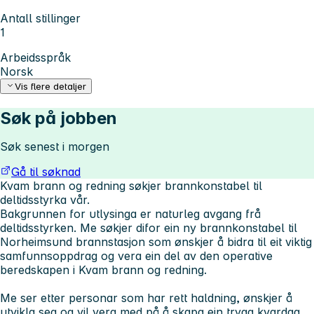
Antall stillinger
1
Arbeidsspråk
Norsk
Vis flere detaljer
Søk på jobben
Søk senest i morgen
Gå til søknad
Kvam brann og redning søkjer brannkonstabel til
deltidsstyrka vår.
Bakgrunnen for utlysinga er naturleg avgang frå
deltidsstyrken. Me søkjer difor ein ny brannkonstabel til
Norheimsund brannstasjon som ønskjer å bidra til eit viktig
samfunnsoppdrag og vera ein del av den operative
beredskapen i Kvam brann og redning.
Me ser etter personar som har rett haldning, ønskjer å
utvikla seg og vil vera med på å skapa ein trygg kvardag