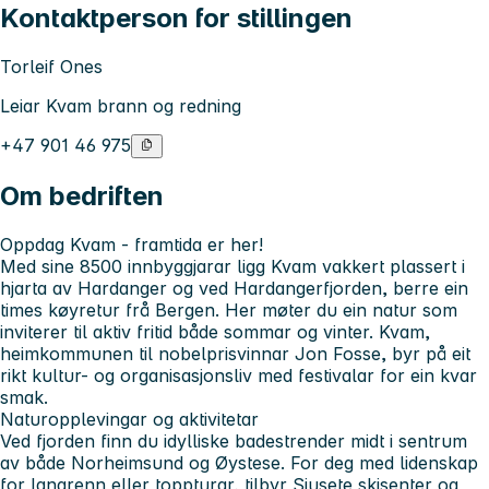
Kontaktperson for stillingen
Torleif Ones
Leiar Kvam brann og redning
+47 901 46 975
Om bedriften
Oppdag Kvam - framtida er her!
Med sine 8500 innbyggjarar ligg Kvam vakkert plassert i
hjarta av Hardanger og ved Hardangerfjorden, berre ein
times køyretur frå Bergen. Her møter du ein natur som
inviterer til aktiv fritid både sommar og vinter. Kvam,
heimkommunen til nobelprisvinnar Jon Fosse, byr på eit
rikt kultur- og organisasjonsliv med festivalar for ein kvar
smak.
Naturopplevingar og aktivitetar
Ved fjorden finn du idylliske badestrender midt i sentrum
av både Norheimsund og Øystese. For deg med lidenskap
for langrenn eller toppturar, tilbyr Sjusete skisenter og