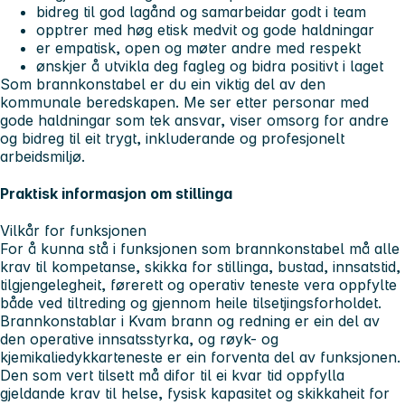
bidreg til god lagånd og samarbeidar godt i team
opptrer med høg etisk medvit og gode haldningar
er empatisk, open og møter andre med respekt
ønskjer å utvikla deg fagleg og bidra positivt i laget
Som brannkonstabel er du ein viktig del av den
kommunale beredskapen. Me ser etter personar med
gode haldningar som tek ansvar, viser omsorg for andre
og bidreg til eit trygt, inkluderande og profesjonelt
arbeidsmiljø.
Praktisk informasjon om stillinga
Vilkår for funksjonen
For å kunna stå i funksjonen som brannkonstabel må alle
krav til kompetanse, skikka for stillinga, bustad, innsatstid,
tilgjengelegheit, førerett og operativ teneste vera oppfylte
både ved tiltreding og gjennom heile tilsetjingsforholdet.
Brannkonstablar i Kvam brann og redning er ein del av
den operative innsatsstyrka, og røyk- og
kjemikaliedykkarteneste er ein forventa del av funksjonen.
Den som vert tilsett må difor til ei kvar tid oppfylla
gjeldande krav til helse, fysisk kapasitet og skikkaheit for