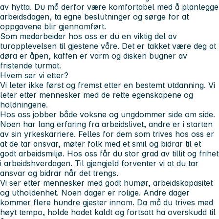
av hytta. Du må derfor være komfortabel med å planlegge
arbeidsdagen, ta egne beslutninger og sørge for at
oppgavene blir gjennomført.
Som medarbeider hos oss er du en viktig del av
turopplevelsen til gjestene våre. Det er takket være deg at
døra er åpen, kaffen er varm og disken bugner av
fristende turmat.
Hvem ser vi etter?
Vi leter ikke først og fremst etter en bestemt utdanning. Vi
leter etter mennesker med de rette egenskapene og
holdningene.
Hos oss jobber både voksne og ungdommer side om side.
Noen har lang erfaring fra arbeidslivet, andre er i starten
av sin yrkeskarriere. Felles for dem som trives hos oss er
at de tar ansvar, møter folk med et smil og bidrar til et
godt arbeidsmiljø. Hos oss får du stor grad av tillit og frihet
i arbeidshverdagen. Til gjengjeld forventer vi at du tar
ansvar og bidrar når det trengs.
Vi ser etter mennesker med godt humør, arbeidskapasitet
og utholdenhet. Noen dager er rolige. Andre dager
kommer flere hundre gjester innom. Da må du trives med
høyt tempo, holde hodet kaldt og fortsatt ha overskudd til