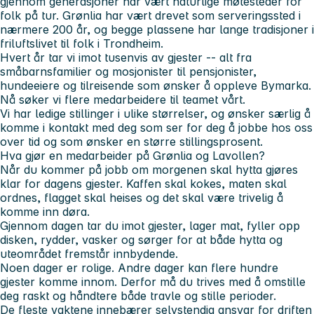
gjennom generasjoner har vært naturlige møtesteder for
folk på tur. Grønlia har vært drevet som serveringssted i
nærmere 200 år, og begge plassene har lange tradisjoner i
friluftslivet til folk i Trondheim.
Hvert år tar vi imot tusenvis av gjester -- alt fra
småbarnsfamilier og mosjonister til pensjonister,
hundeeiere og tilreisende som ønsker å oppleve Bymarka.
Nå søker vi flere medarbeidere til teamet vårt.
Vi har ledige stillinger i ulike størrelser, og ønsker særlig å
komme i kontakt med deg som ser for deg å jobbe hos oss
over tid og som ønsker en større stillingsprosent.
Hva gjør en medarbeider på Grønlia og Lavollen?
Når du kommer på jobb om morgenen skal hytta gjøres
klar for dagens gjester. Kaffen skal kokes, maten skal
ordnes, flagget skal heises og det skal være trivelig å
komme inn døra.
Gjennom dagen tar du imot gjester, lager mat, fyller opp
disken, rydder, vasker og sørger for at både hytta og
uteområdet fremstår innbydende.
Noen dager er rolige. Andre dager kan flere hundre
gjester komme innom. Derfor må du trives med å omstille
deg raskt og håndtere både travle og stille perioder.
De fleste vaktene innebærer selvstendig ansvar for driften