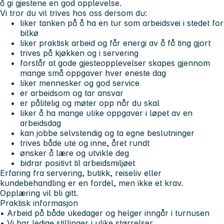
å gi gjestene en god opplevelse.
Vi tror du vil trives hos oss dersom du:
liker tanken på å ha en tur som arbeidsvei i stedet for
bilkø
liker praktisk arbeid og får energi av å få ting gjort
trives på kjøkken og i servering
forstår at gode gjesteopplevelser skapes gjennom
mange små oppgaver hver eneste dag
liker mennesker og god service
er arbeidsom og tar ansvar
er pålitelig og møter opp når du skal
liker å ha mange ulike oppgaver i løpet av en
arbeidsdag
kan jobbe selvstendig og ta egne beslutninger
trives både ute og inne, året rundt
ønsker å lære og utvikle deg
bidrar positivt til arbeidsmiljøet
Erfaring fra servering, butikk, reiseliv eller
kundebehandling er en fordel, men ikke et krav.
Opplæring vil bli gitt.
Praktisk informasjon
• Arbeid på både ukedager og helger inngår i turnusen
• Vi har ledige stillinger i ulike størrelser