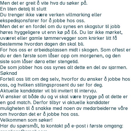
Men det er greit å vite hva du søker på.
En liten detalj til slutt
Du trenger ikke være verken villmarking eller
ekspedisjonsfarer for å jobbe hos oss.
Men det er en fordel om du synes en skogstur til jobb
høres hyggeligere ut enn kø på E6. Du lar ikke mørket,
uværet eller gamle tømmervegger som knirker litt få
bestemme hvordan dagen din skal bli.
For hos oss er arbeidsplassen midt i skogen. Som oftest er
du er den første som låser opp om morgenen, og den
siste som låser døra etter stengetid.
De som jobber hos oss synes alt dette en del av sjarmen.
Søknad
Fortell oss litt om deg selv, hvorfor du ønsker å jobbe hos
oss, og hvilken stillingsprosent du ser for deg.
Aktuelle kandidater vil bli invitert til intervju.
Vi ønsker at både du og vi skal være trygge på at dette er
en god match. Derfor tilbyr vi aktuelle kandidater
muligheten til å snakke med noen av medarbeiderne våre
om hvordan det er å jobbe hos oss.
Velkommen som søker!
Har du spørsmål, ta kontakt på e-post i første omgang: