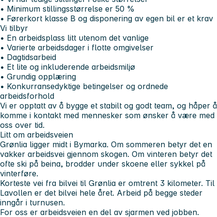
• Minimum stillingsstørrelse er 50 %
• Førerkort klasse B og disponering av egen bil er et krav
Vi tilbyr
• En arbeidsplass litt utenom det vanlige
• Varierte arbeidsdager i flotte omgivelser
• Dagtidsarbeid
• Et lite og inkluderende arbeidsmiljø
• Grundig opplæring
• Konkurransedyktige betingelser og ordnede
arbeidsforhold
Vi er opptatt av å bygge et stabilt og godt team, og håper å
komme i kontakt med mennesker som ønsker å være med
oss over tid.
Litt om arbeidsveien
Grønlia ligger midt i Bymarka. Om sommeren betyr det en
vakker arbeidsvei gjennom skogen. Om vinteren betyr det
ofte ski på beina, brodder under skoene eller sykkel på
vinterføre.
Korteste vei fra bilvei til Grønlia er omtrent 3 kilometer. Til
Lavollen er det bilvei hele året. Arbeid på begge steder
inngår i turnusen.
For oss er arbeidsveien en del av sjarmen ved jobben.