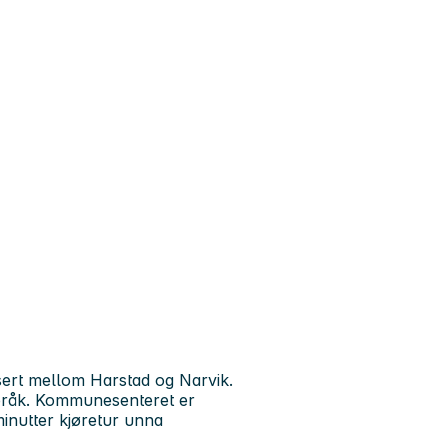
sert mellom Harstad og Narvik.
pråk. Kommunesenteret er
minutter kjøretur unna