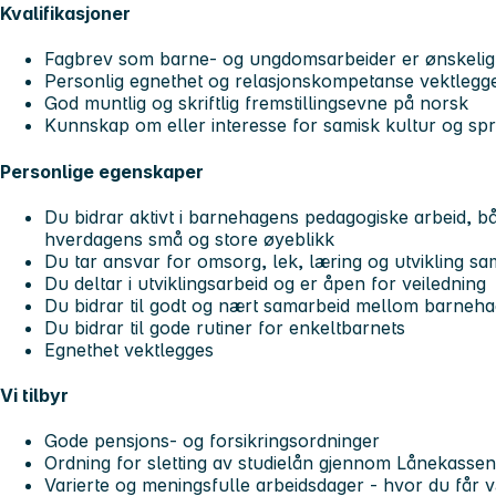
Kvalifikasjoner
Fagbrev som barne- og ungdomsarbeider er ønskelig,
Personlig egnethet og relasjonskompetanse vektlegg
God muntlig og skriftlig fremstillingsevne på norsk
Kunnskap om eller interesse for samisk kultur og spr
Personlige egenskaper
Du bidrar aktivt i barnehagens pedagogiske arbeid, både
hverdagens små og store øyeblikk
Du tar ansvar for omsorg, lek, læring og utvikling 
Du deltar i utviklingsarbeid og er åpen for veiledning
Du bidrar til godt og nært samarbeid mellom barneh
Du bidrar til gode rutiner for enkeltbarnets
Egnethet vektlegges
Vi tilbyr
Gode pensjons- og forsikringsordninger
Ordning for sletting av studielån gjennom Lånekassen (
Varierte og meningsfulle arbeidsdager - hvor du får