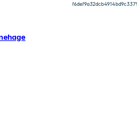
f6def9a32dcb4914bd9c337
rnehage