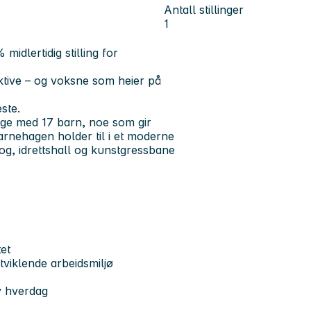
Antall stillinger
1
 midlertidig stilling for
tive – og voksne som heier på
ste.
ge med 17 barn, noe som gir
Barnehagen holder til i et moderne
og, idrettshall og kunstgressbane
tet
utviklende arbeidsmiljø
iv hverdag