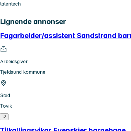
talentech
Lignende annonser
Fagarbeider/assistent Sandstrand ba
Arbeidsgiver
Tjeldsund kommune
Sted
Tovik
Tilkallingsvikar Evenskjer barnehage