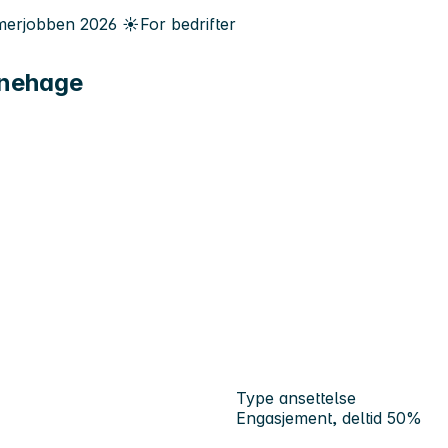
erjobben
2026
☀️
For bedrifter
rnehage
Type ansettelse
Engasjement, deltid 50%