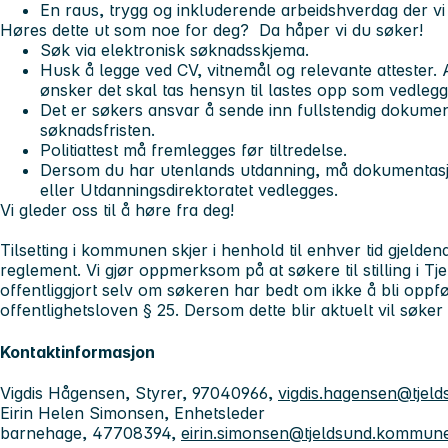
En raus, trygg og inkluderende arbeidshverdag der vi
Høres dette ut som noe for deg? Da håper vi du søker!
Søk via elektronisk søknadsskjema.
Husk å legge ved CV, vitnemål og relevante attester
ønsker det skal tas hensyn til lastes opp som vedlegg
Det er søkers ansvar å sende inn fullstendig dokumen
søknadsfristen.
Politiattest må fremlegges før tiltredelse.
Dersom du har utenlands utdanning, må dokumentas
eller Utdanningsdirektoratet vedlegges.
Vi gleder oss til å høre fra deg!
Tilsetting i kommunen skjer i henhold til enhver tid gjeldend
reglement. Vi gjør oppmerksom på at søkere til stilling i 
offentliggjort selv om søkeren har bedt om ikke å bli oppfør
offentlighetsloven § 25. Dersom dette blir aktuelt vil søker
Kontaktinformasjon
Vigdis Hågensen, Styrer, 97040966,
vigdis.hagensen@tjel
Eirin Helen Simonsen, Enhetsleder
barnehage, 47708394,
eirin.simonsen@tjeldsund.kommun