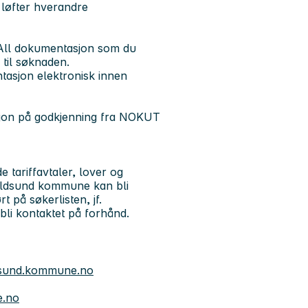
 løfter hverandre
. All dokumentasjon som du
 til søknaden.
tasjon elektronisk innen
jon på godkjenning fra NOKUT
e tariffavtaler, lover og
Tjeldsund kommune kan bli
t på søkerlisten, jf.
 bli kontaktet på forhånd.
dsund.kommune.no
e.no