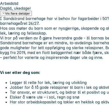
Arbeidstid
Dagtid, ukedager
Vis flere detaljer
I Sandstrand barnehage har vi behov for
fagarbeider i 50%
barnehageåret 26/27.
Hos oss møter du barn som er nysgjerrige, skapende og ak
lek, læring og fellesskap.
Vi tror på verdien av å gjøre hverandre gode - til barnas be
Sandstrand barnehage er en mindre, to-avdelings barneha
gode muligheter for tett oppfølging og sterke relasjoner. 
bygg fra 2019, med en flott beliggenhet nær både fjære, sk
– perfekt for varierte og inspirerende dager ute og inne.
Vi ser etter deg som:
Legger til rette for lek, læring og utvikling
Jobber for å få gode relasjoner til barn i lek og aktivi
Tar ansvar, er strukturert, og bidrar til et positivt og 
Elsker å være ute – i sol, regn og snø
Har stor arbeidskapasitet og takler en hektisk og akt