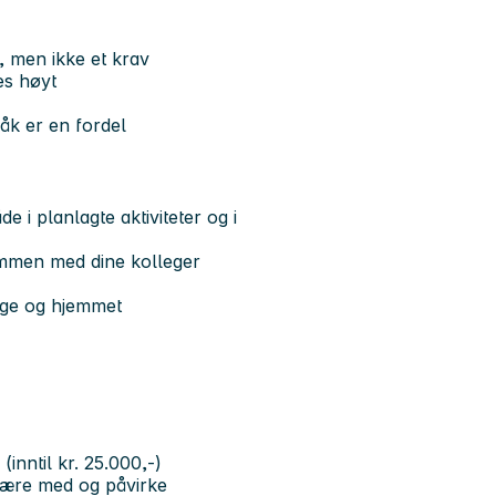
 men ikke et krav
es høyt
åk er en fordel
 i planlagte aktiviteter og i
sammen med dine kolleger
age og hjemmet
inntil kr. 25.000,-)
 være med og påvirke