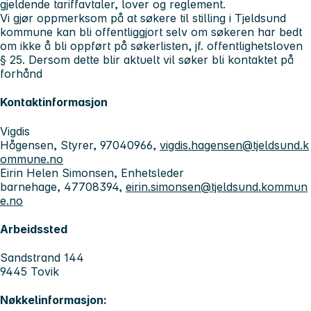
gjeldende tariffavtaler, lover og reglement.
Vi gjør oppmerksom på at søkere til stilling i Tjeldsund
kommune kan bli offentliggjort selv om søkeren har bedt
om ikke å bli oppført på søkerlisten, jf. offentlighetsloven
§ 25. Dersom dette blir aktuelt vil søker bli kontaktet på
forhånd
Kontaktinformasjon
Vigdis
Hågensen, Styrer, 97040966,
vigdis.hagensen@tjeldsund.k
ommune.no
Eirin Helen Simonsen, Enhetsleder
barnehage, 47708394,
eirin.simonsen@tjeldsund.kommun
e.no
Arbeidssted
Sandstrand 144
9445 Tovik
Nøkkelinformasjon: