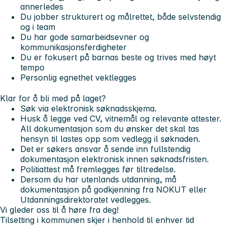
annerledes
Du jobber strukturert og målrettet, både selvstendig
og i team
Du har gode samarbeidsevner og
kommunikasjonsferdigheter
Du er fokusert på barnas beste og trives med høyt
tempo
Personlig egnethet vektlegges
Klar for å bli med på laget?
Søk via elektronisk søknadsskjema.
Husk å legge ved CV, vitnemål og relevante attester.
All dokumentasjon som du ønsker det skal tas
hensyn til lastes opp som vedlegg il søknaden.
Det er søkers ansvar å sende inn fullstendig
dokumentasjon elektronisk innen søknadsfristen.
Politiattest må fremlegges før tiltredelse.
Dersom du har utenlands utdanning, må
dokumentasjon på godkjenning fra NOKUT eller
Utdanningsdirektoratet vedlegges.
Vi gleder oss til å høre fra deg!
Tilsetting i kommunen skjer i henhold til enhver tid