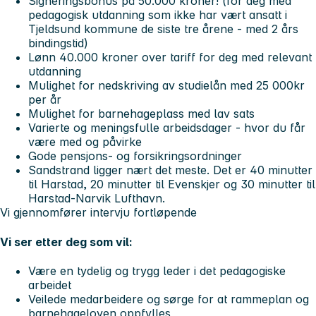
Signeringsbonus på
50.000
kroner! (for deg med
pedagogisk utdanning som ikke har vært ansatt i
Tjeldsund kommune de siste tre årene - med 2 års
bindingstid)
Lønn
40.000
kroner over tariff for deg med relevant
utdanning
Mulighet for nedskriving av studielån med
25 000
kr
per år
Mulighet for barnehageplass med lav sats
Varierte og meningsfulle arbeidsdager - hvor du får
være med og påvirke
Gode pensjons- og forsikringsordninger
Sandstrand ligger nært det meste. Det er 40 minutter
til Harstad, 20 minutter til Evenskjer og 30 minutter til
Harstad-Narvik Lufthavn.
Vi gjennomfører intervju fortløpende
Vi ser etter deg som vil:
Være en tydelig og trygg leder i det pedagogiske
arbeidet
Veilede medarbeidere og sørge for at rammeplan og
barnehageloven oppfylles