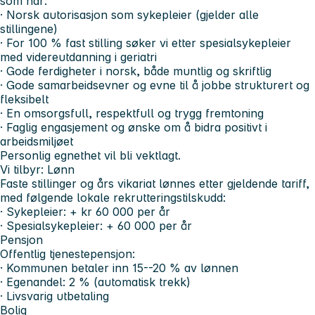
som har:
· Norsk autorisasjon som sykepleier (gjelder alle
stillingene)
· For 100 % fast stilling søker vi etter spesialsykepleier
med videreutdanning i geriatri
· Gode ferdigheter i norsk, både muntlig og skriftlig
· Gode samarbeidsevner og evne til å jobbe strukturert og
fleksibelt
· En omsorgsfull, respektfull og trygg fremtoning
· Faglig engasjement og ønske om å bidra positivt i
arbeidsmiljøet
Personlig egnethet vil bli vektlagt.
Vi tilbyr:
Lønn
Faste stillinger og års vikariat lønnes etter gjeldende tariff,
med følgende lokale rekrutteringstilskudd:
· Sykepleier: + kr 60 000 per år
· Spesialsykepleier: + 60 000 per år
Pensjon
Offentlig tjenestepensjon:
· Kommunen betaler inn 15--20 % av lønnen
· Egenandel: 2 % (automatisk trekk)
· Livsvarig utbetaling
Bolig