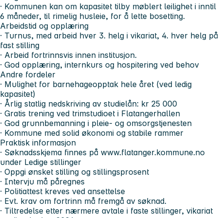
· Kommunen kan om kapasitet tilby møblert leilighet i inntil
6 måneder, til rimelig husleie, for å lette bosetting.
Arbeidstid og opplæring
· Turnus, med arbeid hver 3. helg i vikariat, 4. hver helg på
fast stilling
· Arbeid fortrinnsvis innen institusjon.
· God opplæring, internkurs og hospitering ved behov
Andre fordeler
· Mulighet for barnehageopptak hele året (ved ledig
kapasitet)
· Årlig statlig nedskriving av studielån: kr 25 000
· Gratis trening ved trimstudioet i Flatangerhallen
· God grunnbemanning i pleie- og omsorgstjenesten
· Kommune med solid økonomi og stabile rammer
Praktisk informasjon
· Søknadsskjema finnes på www.flatanger.kommune.no
under Ledige stillinger
· Oppgi ønsket stilling og stillingsprosent
· Intervju må påregnes
· Politiattest kreves ved ansettelse
· Evt. krav om fortrinn må fremgå av søknad.
· Tiltredelse etter nærmere avtale i faste stillinger, vikariat