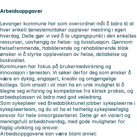
Arbeidsoppgaver
Levanger kommune har som overordnet mål å bidra til at
hver enkelt tjenestemottaker opplever mestring i egen
hverdag. Dette gjør vi ved å ta utgangspunkt i den enkeltes
ressurser, uavhengig av helse- og livssituasjon. Gjennom
helsefremmende, habiliterende og rehabiliterende tiltak
ønsker vi å styrke opplevelsen av helse, deltakelse og
livskvalitet.
Kommunen har fokus på brukermedvirkning og
innovasjon i tjenesten. Vi søker derfor deg som ønsker å
være en dyktig, engasjert, kreativ og omgjengelige
kollega. Som ansatt i vil man ha en unik mulighet til å
tilegne seg erfaring og kompetanse fra klinisk praksis, og
arbeidsplassen vil bidra med god veiledning.
Som sykepleier ved Breidablikktunet jobber sykepleierne i
sykepleierteam, og du vil ha et helhetlig sykepleiefaglig
ansvar for hele omsorgssenteret. Dette gir en variert og
meningsfull arbeidshverdag, med gode muligheter for
faglig utvikling og ansvar.
Arbeidsoppgavene kan være blant annet: