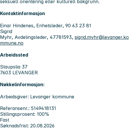
seksuell orientering eller kulturell bakgrunn.
Kontaktinformasjon
Einar Hindenes, Enhetsleder, 90 63 23 81
Sigrid
Myhr, Avdelingsleder, 47781593,
sigrid.myhr@levanger.ko
mmune.no
Arbeidssted
Staupslia 37
7603 LEVANGER
Nøkkelinformasjon:
Arbeidsgiver: Levanger kommune
Referansenr.: 5149418131
Stillingsprosent: 100%
Fast
Søknadsfrist: 20.08.2026