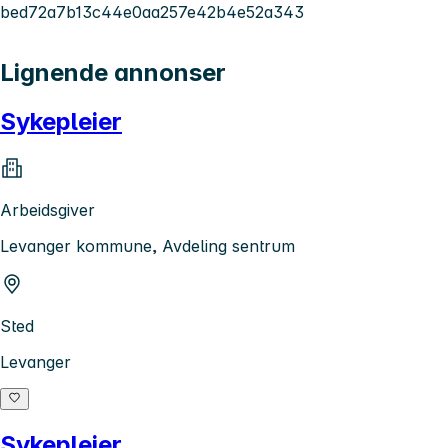
bed72a7b13c44e0aa257e42b4e52a343
Lignende annonser
Sykepleier
Arbeidsgiver
Levanger kommune, Avdeling sentrum
Sted
Levanger
Sykepleier