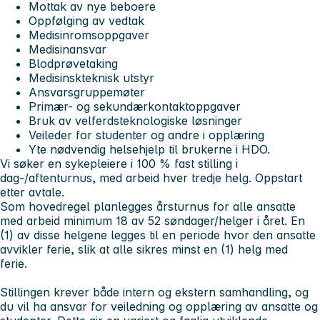
Mottak av nye beboere
Oppfølging av vedtak
Medisinromsoppgaver
Medisinansvar
Blodprøvetaking
Medisinskteknisk utstyr
Ansvarsgruppemøter
Primær- og sekundærkontaktoppgaver
Bruk av velferdsteknologiske løsninger
Veileder for studenter og andre i opplæring
Yte nødvendig helsehjelp til brukerne i HDO.
Vi søker en sykepleiere i 100 % fast stilling i
dag-/aftenturnus, med arbeid hver tredje helg. Oppstart
etter avtale.
Som hovedregel planlegges årsturnus for alle ansatte
med arbeid minimum 18 av 52 søndager/helger i året. En
(1) av disse helgene legges til en periode hvor den ansatte
avvikler ferie, slik at alle sikres minst en (1) helg med
ferie.
Stillingen krever både intern og ekstern samhandling, og
du vil ha ansvar for veiledning og opplæring av ansatte og