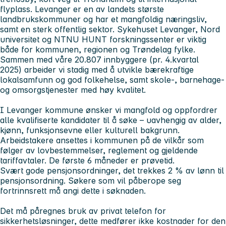
flyplass. Levanger er en av landets største
landbrukskommuner og har et mangfoldig næringsliv,
samt en sterk offentlig sektor. Sykehuset Levanger, Nord
universitet og NTNU HUNT forskningssenter er viktig
både for kommunen, regionen og Trøndelag fylke.
Sammen med våre 20.807 innbyggere (pr. 4.kvartal
2025) arbeider vi stadig med å utvikle bærekraftige
lokalsamfunn og god folkehelse, samt skole-, barnehage-
og omsorgstjenester med høy kvalitet.
I Levanger kommune ønsker vi mangfold og oppfordrer
alle kvalifiserte kandidater til å søke – uavhengig av alder,
kjønn, funksjonsevne eller kulturell bakgrunn.
Arbeidstakere ansettes i kommunen på de vilkår som
følger av lovbestemmelser, reglement og gjeldende
tariffavtaler. De første 6 måneder er prøvetid.
Svært gode pensjonsordninger, det trekkes 2 % av lønn til
pensjonsordning. Søkere som vil påberope seg
fortrinnsrett må angi dette i søknaden.
Det må påregnes bruk av privat telefon for
sikkerhetsløsninger, dette medfører ikke kostnader for den