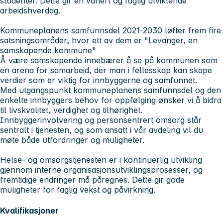
studenter. Dette gir en variert og faglig utviklende
arbeidshverdag.
Kommuneplanens samfunnsdel 2021-2030 løfter frem fire
satsningsområder, hvor ett av dem er "Levanger, en
samskapende kommune"
Å være samskapende innebærer å se på kommunen som
en arena for samarbeid, der man i fellesskap kan skape
verdier som er viktig for innbyggerne og samfunnet.
Med utgangspunkt kommuneplanens samfunnsdel og den
enkelte innbyggers behov for oppfølging ønsker vi å bidra
til livskvalitet, verdighet og tilhørighet.
Innbyggerinvolvering og personsentrert omsorg står
sentralt i tjenesten, og som ansatt i vår avdeling vil du
møte både utfordringer og muligheter.
Helse- og omsorgstjenesten er i kontinuerlig utvikling
gjennom interne organisasjonsutviklingsprosesser, og
fremtidige endringer må påregnes. Dette gir gode
muligheter for faglig vekst og påvirkning.
Kvalifikasjoner