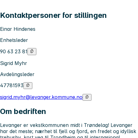
Kontaktpersoner for stillingen
Einar Hindenes
Enhetsleder
90 63 23 81
Sigrid Myhr
Avdelingsleder
47781593
sigrid.myhr@levanger.kommune.no
Om bedriften
Levanger er vekstkommunen midt i Trøndelag! Levanger
har det meste; nærhet til fjell og fjord, en fredet og idyllisk
trehusby, kort veg til Trondheim og til internasjonal