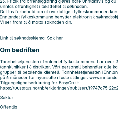
25. Fritak fra offentliggjøring gjøres bare unntaksvis og 
unntas offentlighet i tekstfeltet til søknade
Det tas forbehold om at overtallige i fylkeskommunen kan ha 
Innlandet fylkeskommune benytter elektronisk søknadssk
Vi ser fram til å motta søknaden din.
Link til søknadsskjema:
Søk her
Om bedriften
Tannhelsetjenesten i Innlandet fylkeskommune har over 300
tannklinikker i 6 distrikter. Vårt personell behandler alle ka
grupper til betalende klientell. Tannhelsetjenesten i Innl
på 6 måneder for nyansatte i faste stillinger. www.innlande
Tilgjengelighetserklæring for EasyCruit:
https://uustatus.no/nb/erklaringer/publisert/f9747c75-22
Sektor
Offentlig