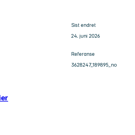
Sist endret
24. juni 2026
Referanse
3628247_189895_no
ier