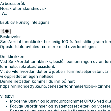
Arbeidsspråk
Norsk eller skandinavisk
AI
Bruk av kunstig intelligens
Beskrivelse
Sør-Aurdal tannklinikk har ledig 100 % fast stilling som tann
Oppstartdato avtales nærmere med overtannlegen.
Om klinikken
Ved Sør-Aurdal tannklinikk, består bemanningen av en tan
tannhelsesekretær/ assistent.
Vil du vite hvordan det er å jobbe i Tannhelsetjenesten, 
vi opprettet en egen nettside.
Denne nettisden kommer du inn på her:
https://innlandetfylke.no/tjenester/tannhelse/jobb-i-tannhe
Vi tilbyr
Moderne utstyr og journalprogrammet OPUS ved alle 
Faglige utfordringer og systematisert etter- og videre