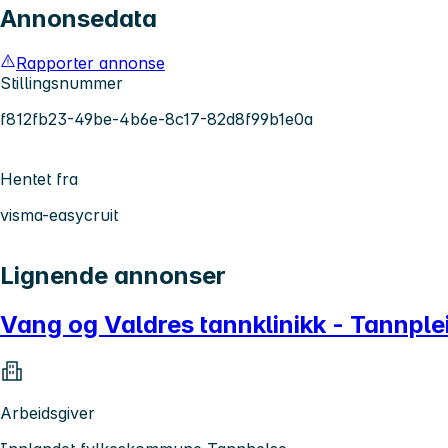
Annonsedata
Rapporter annonse
Stillingsnummer
f812fb23-49be-4b6e-8c17-82d8f99b1e0a
Hentet fra
visma-easycruit
Lignende annonser
Vang og Valdres tannklinikk - Tannple
Arbeidsgiver