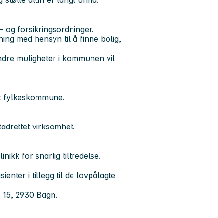
 støtte aldri er langt unna.
 og forsikringsordninger.
ng med hensyn til å finne bolig,
andre muligheter i kommunen vil
et fylkeskommune.
tadrettet virksomhet.
nikk for snarlig tiltredelse.
nter i tillegg til de lovpålagte
n 15, 2930 Bagn.