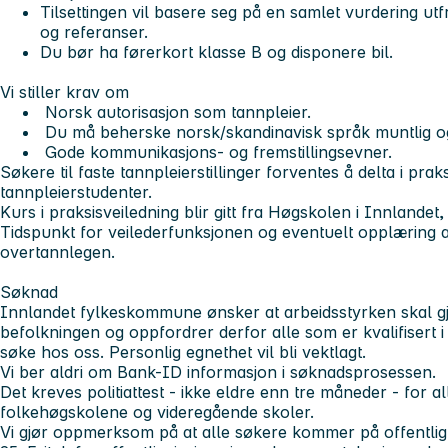
Tilsettingen vil basere seg på en samlet vurdering utf
og referanser.
Du bør ha førerkort klasse B og disponere bil.
Vi stiller krav om
Norsk autorisasjon som tannpleier.
Du må beherske norsk/skandinavisk språk muntlig og 
Gode kommunikasjons- og fremstillingsevner.
Søkere til faste tannpleierstillinger forventes å delta i pra
tannpleierstudenter.
Kurs i praksisveiledning blir gitt fra Høgskolen i Innlandet
Tidspunkt for veilederfunksjonen og eventuelt opplæring 
overtannlegen.
Søknad
Innlandet fylkeskommune ønsker at arbeidsstyrken skal gj
befolkningen og oppfordrer derfor alle som er kvalifisert i 
søke hos oss. Personlig egnethet vil bli vektlagt.
Vi ber aldri om Bank-ID informasjon i søknadsprosessen.
Det kreves politiattest - ikke eldre enn tre måneder - for all
folkehøgskolene og videregående skoler.
Vi gjør oppmerksom på at alle søkere kommer på offentlig sø