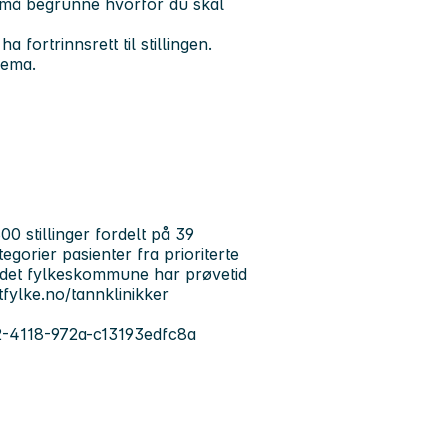
du må begrunne hvorfor du skal
n.
fortrinnsrett til stillingen.
jema.
 stillinger fordelt på 39
tegorier pasienter fra prioriterte
andet fylkeskommune har prøvetid
tfylke.no/tannklinikker
c2-4118-972a-c13193edfc8a