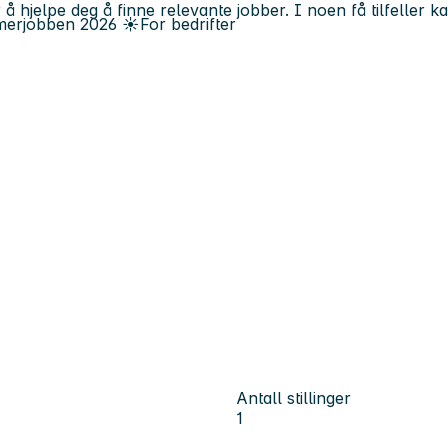
 å hjelpe deg å finne relevante jobber. I noen få tilfeller 
erjobben
2026
☀️
For bedrifter
Antall stillinger
1