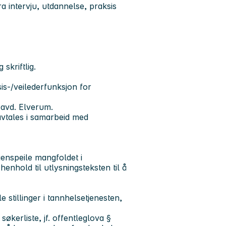
ra intervju, utdannelse, praksis
skriftlig.
ksis-/veilederfunksjon for
, avd. Elverum.
avtales i samarbeid med
enspeile mangfoldet i
henhold til utlysningsteksten til å
e stillinger i tannhelsetjenesten,
kerliste, jf. offentleglova §