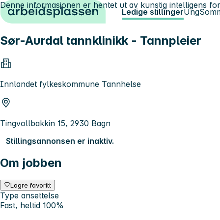
Denne informasjonen er hentet ut av kunstig intelligens for
Hopp til innhold
Ledige stillinger
Ung
Somm
Sør-Aurdal tannklinikk - Tannpleier
Innlandet fylkeskommune Tannhelse
Tingvollbakkin 15, 2930 Bagn
Stillingsannonsen er inaktiv.
Om jobben
Lagre favoritt
Type ansettelse
Fast, heltid 100%