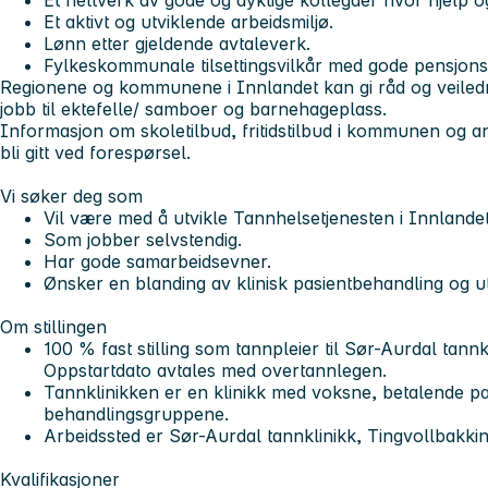
Et nettverk av gode og dyktige kollegaer hvor hjelp og
Et aktivt og utviklende arbeidsmiljø.
Lønn etter gjeldende avtaleverk.
Fylkeskommunale tilsettingsvilkår med gode pensjons-
Regionene og kommunene i Innlandet kan gi råd og veiledni
jobb til ektefelle/ samboer og barnehageplass.
Informasjon om skoletilbud, fritidstilbud i kommunen og 
bli gitt ved forespørsel.
Vi søker deg som
Vil være med å utvikle Tannhelsetjenesten i Innland
Som jobber selvstendig.
Har gode samarbeidsevner.
Ønsker en blanding av klinisk pasientbehandling og u
Om stillingen
100 % fast stilling som tannpleier til Sør-Aurdal tannkli
Oppstartdato avtales med overtannlegen.
Tannklinikken er en klinikk med voksne, betalende pasie
behandlingsgruppene.
Arbeidssted er Sør-Aurdal tannklinikk, Tingvollbakki
Kvalifikasjoner