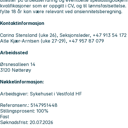
attester på arbeidserfaring og eventuelle spesialistgodkje
kvalifikasjoner som er oppgitt i CV, og til lønnsfastsettelse.
fylte 18 år kan være relevant ved ansiennitetsberegning.
Kontaktinformasjon
Carina Stensland (uke 26), Seksjonsleder, +47 913 54 172
Atle Kjær-Arntsen (uke 27-29), +47 957 87 079
Arbeidssted
Ørsnesalleen 14
3120 Nøtterøy
Nøkkelinformasjon:
Arbeidsgiver: Sykehuset i Vestfold HF
Referansenr.: 5147951448
Stillingsprosent: 100%
Fast
Søknadsfrist: 20.07.2026