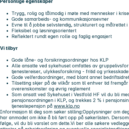
Personlige egenskaper
Trygg, rolig og tålmodig i møte med mennesker i krise
Gode samarbeids- og kommunikasjonsevner
Evne til å jobbe selvstendig, strukturert og målrettet i 
Fleksibel og løsningsorientert
Reflektert rundt egen rolle og faglig engasjert
Vi tilbyr
Gode låne- og forsikringsordninger hos KLP
Alle ansatte ved sykehuset omfattes av gruppelivsfors
tjenestereiser, ulykkesforsikring - fritid og yrkesskade
Gode velferdsordninger, med blant annet bedriftsidre
Tilsetting skjer på de vilkår som til enhver tid fremgår
overenskomster og øvrig reglement
Som ansatt ved Sykehuset i Vestfold HF vil du bli me
pensjonsordningen i KLP, og trekkes 2 % i pensjonsi
tjenestepensjon på
www.klp.no
Informasjon til deg som søker stilling:
Opplysninger om deg 
har anmodet om ikke å bli ført opp på søkerlisten. Dersom a
følge, vil du bli varslet om dette.
Vi ber alle søkere vedleg