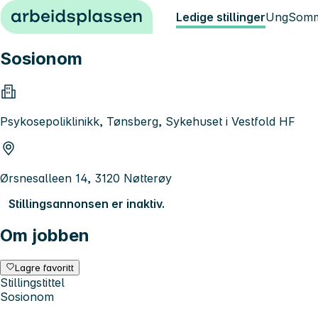
Hopp til innhold
Ledige stillinger
Ung
Somm
Sosionom
Psykosepoliklinikk, Tønsberg, Sykehuset i Vestfold HF
Ørsnesalleen 14, 3120 Nøtterøy
Stillingsannonsen er inaktiv.
Om jobben
Lagre favoritt
Stillingstittel
Sosionom