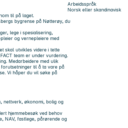
Arbeidsspråk
Norsk eller skandinavisk
om til på laget.
nsbergs bygrense på Nøtterøy, du
r, lege i spesialisering,
epleier og vernepleiere med
 skal utvikles videre i tette
 FACT team er under vurdering.
ing. Medarbeidere med ulik
orutsetninger til å ta vare på
se. Vi håper du vil søke på
å, nettverk, økonomi, bolig og
ludert hjemmebesøk ved behov
, NAV, fastlege, pårørende og