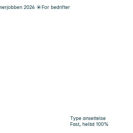
erjobben
2026
☀️
For bedrifter
Type ansettelse
Fast, heltid 100%