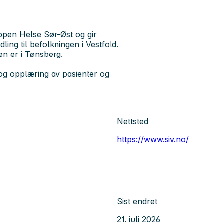
ppen Helse Sør-Øst og gir
ling til befolkningen i Vestfold.
en er i Tønsberg.
og opplæring av pasienter og
Nettsted
https://www.siv.no/
Sist endret
21. juli 2026