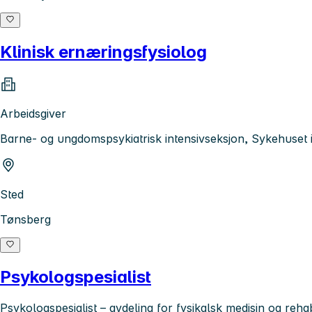
Klinisk ernæringsfysiolog
Arbeidsgiver
Barne- og ungdomspsykiatrisk intensivseksjon, Sykehuset 
Sted
Tønsberg
Psykologspesialist
Psykologspesialist – avdeling for fysikalsk medisin og rehab