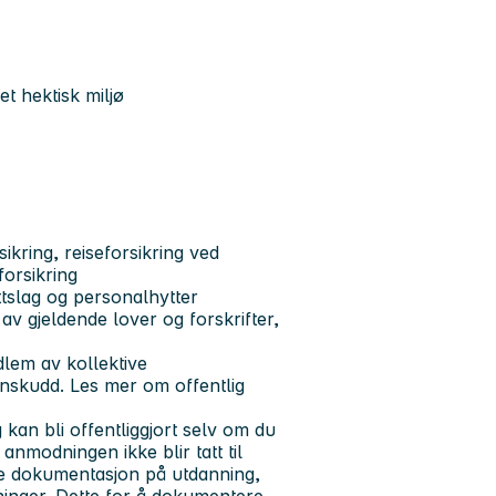
et hektisk miljø
ikring, reiseforsikring ved
forsikring
ttslag og personalhytter
 av gjeldende lover og forskrifter,
dlem av kollektive
nnskudd. Les mer om offentlig
kan bli offentliggjort selv om du
nmodningen ikke blir tatt til
ge dokumentasjon på utdanning,