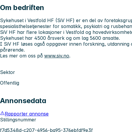
Om bedriften
Sykehuset i Vestfold HF (SiV HF)
er en del av foretaksgru
spesialisthelsetjenester for somatikk, psykiatri og rusbehand
SiV HF har flere lokasjoner i Vestfold og hovedvirksomhet
Sykehuset har 4500 årsverk og om lag 5600 ansatte.
I SiV HF løses også oppgaver innen forskning, utdanning 
pårørende.
Les mer om oss på
www.siv.no
.
Sektor
Offentlig
Annonsedata
Rapporter annonse
Stillingsnummer
f7d5348d-c207-4956-ba95-376ebfdf9e3f