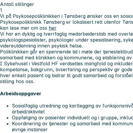
Antall stillinger
1
Vi på Psykosepoliklinikken i Tønsberg ønsker oss en sosion
Psykosepoliklinikk Tønsberg er lokalisert rett utenfor Tø
kan lese mer om oss
her
Vi har en dyktig og tverrfaglig medarbeiderstab med overlege
psykologspesialister, psykologer under spesialisering, syk
videreutdanning innen psykisk helse.
Poliklinikken går en spennende tid i møte der tjenestetilbudet
samarbeid med klinikken og kommunene, og etablering av
I Sykehuset i Vestfold HF verdsettes mangfold og inkluder
kompetanse, bakgrunn, livserfaring og perspektiv gir gode f
hver enkelt pasient og bidrar til godt samarbeid og forståel
stilling hos oss.
Arbeidsoppgaver
Sosialfaglig utredning og kartlegging av funksjonsniv
arbeid/aktivitet
Oppfølging av pasienter individuelt og i gruppe, ink
Koordinering av tjenester og samarbeid med kommune
øvrige instanser