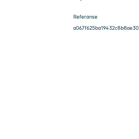
Referanse
a067f625ba19432c8b8ae3