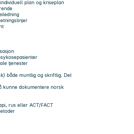
ndividuell plan og kriseplan
ørende
eiledning
tningslinjer
nt
isasjon
psykosepasienter
le tjenester
) både muntlig og skriftlig. Det
, må kunne dokumentere norsk
rapi, rus eller ACT/FACT
metoder