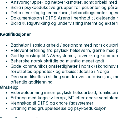
Ansvarsgruppe- og nettverksmøter, samt arbeid med i
Bidra i psykoedukative grupper for pasienter og pår
Delta i tverrfaglig teamarbeid, behandlingsmøter og v
Dokumentasjon i DIPS Arena i henhold til gjeldende re
Bidra til fagutvikling og undervisning internt og ekster
Kvalifikasjoner
Bachelor i sosialt arbeid / sosionom med norsk autor
Relevant erfaring fra psykisk helsevern, gjerne med 
God kjennskap til NAV-systemet, lovverk og kommuna
Beherske norsk skriftlig og muntlig meget godt
Gode kommunikasjonsferdigheter i norsk (skandinavisk
forutsettes oppholds- og arbeidstillatelse i Norge
Den som tilsettes i stilling som krever autorisasjon
offentlig godkjenning
Ønskelig:
Videreutdanning innen psykisk helsearbeid, familiete
Erfaring med kognitiv terapi, MI eller andre samtale
Kjennskap til DIPS og andre fagsystemer
Erfaring med gruppeledelse og psykoedukasjon