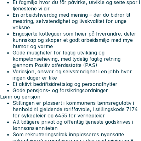
Et fagmiljø hvor du får påvirke, utvikle og sette spor i
tjenestene vi gir
En arbeidshverdag med mening – der du bidrar til
mestring, selvstendighet og livskvalitet for unge
voksne
Engasjerte kollegaer som heier på hverandre, deler
kunnskap og skaper et godt arbeidsmiljø med mye
humor og varme
Gode muligheter for faglig utvikling og
kompetanseheving, med tydelig faglig retning
gjennom Positiv atferdsstøtte (PAS)
Variasjon, ansvar og selvstendighet i en jobb hvor
ingen dager er like
Et aktivt bedriftsidrettslag og personalhytter
Gode pensjons- og forsikringsordninger
Lønn og pensjon
Stillingen er plassert i kommunens lønnsregulativ i
henhold til gjeldende tariffavtale, i stillingskode 7174
for sykepleier og 6455 for vernepleier
All tidligere privat og offentlig tjeneste godskrives i
lønnsansienniteten
Som rekrutteringstiltak innplasseres nyansatte
sykepleiere/vernepleiere per i dag med minimum 8