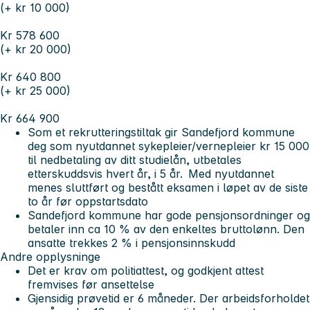
(+ kr 10 000)
Kr 578 600
(+ kr 20 000)
Kr 640 800
(+ kr 25 000)
Kr 664 900
Som et rekrutteringstiltak gir Sandefjord kommune
deg som nyutdannet sykepleier/vernepleier kr 15 000
til nedbetaling av ditt studielån, utbetales
etterskuddsvis hvert år, i 5 år. Med nyutdannet
menes sluttført og bestått eksamen i løpet av de siste
to år før oppstartsdato
Sandefjord kommune har gode pensjonsordninger og
betaler inn ca 10 % av den enkeltes bruttolønn. Den
ansatte trekkes 2 % i pensjonsinnskudd
A
ndre opplysninge
Det er krav om politiattest, og godkjent attest
fremvises før ansettelse
Gjensidig prøvetid er 6 måneder. Der arbeidsforholdet