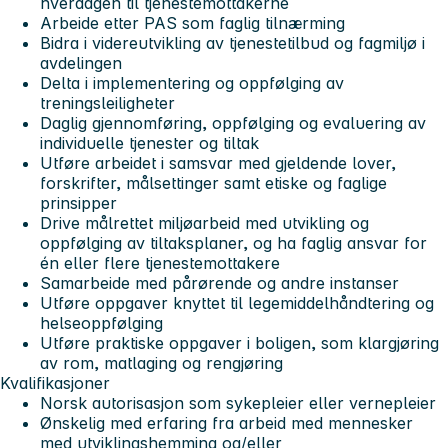
hverdagen til tjenestemottakerne
Arbeide etter PAS som faglig tilnærming
Bidra i videreutvikling av tjenestetilbud og fagmiljø i
avdelingen
Delta i implementering og oppfølging av
treningsleiligheter
Daglig gjennomføring, oppfølging og evaluering av
individuelle tjenester og tiltak
Utføre arbeidet i samsvar med gjeldende lover,
forskrifter, målsettinger samt etiske og faglige
prinsipper
Drive målrettet miljøarbeid med utvikling og
oppfølging av tiltaksplaner, og ha faglig ansvar for
én eller flere tjenestemottakere
Samarbeide med pårørende og andre instanser
Utføre oppgaver knyttet til legemiddelhåndtering og
helseoppfølging
Utføre praktiske oppgaver i boligen, som klargjøring
av rom, matlaging og rengjøring
Kvalifikasjoner
Norsk autorisasjon som sykepleier eller vernepleier
Ønskelig med erfaring fra arbeid med mennesker
med utviklingshemming og/eller