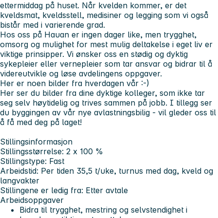
ettermiddag på huset. Når kvelden kommer, er det
kveldsmat, kveldsstell, medisiner og legging som vi også
bistår med i varierende grad.
Hos oss på Hauan er ingen dager like, men trygghet,
omsorg og mulighet for mest mulig deltakelse i eget liv er
viktige prinsipper. Vi ønsker oss en stødig og dyktig
sykepleier eller vernepleier som tar ansvar og bidrar til å
videreutvikle og løse avdelingens oppgaver.
Her er noen bilder fra hverdagen vår :-)
Her ser du bilder fra dine dyktige kolleger, som ikke tar
seg selv høytidelig og trives sammen på jobb. I tillegg ser
du byggingen av vår nye avlastningsbilig - vil gleder oss til
å få med deg på laget!
Stillingsinformasjon
Stillingsstørrelse: 2 x 100 %
Stillingstype: Fast
Arbeidstid: Per tiden 35,5 t/uke, turnus med dag, kveld og
langvakter
Stillingene er ledig fra: Etter avtale
Arbeidsoppgaver
Bidra til trygghet, mestring og selvstendighet i