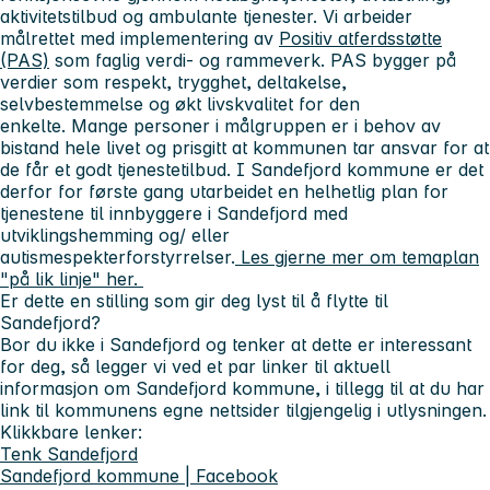
aktivitetstilbud og ambulante tjenester. Vi arbeider
målrettet med implementering av
Positiv atferdsstøtte
(PAS)
som faglig verdi- og rammeverk. PAS bygger på
verdier som respekt, trygghet, deltakelse,
selvbestemmelse og økt livskvalitet for den
enkelte. Mange personer i målgruppen er i behov av
bistand hele livet og prisgitt at kommunen tar ansvar for at
de får et godt tjenestetilbud. I Sandefjord kommune er det
derfor for første gang utarbeidet en helhetlig plan for
tjenestene til innbyggere i Sandefjord med
utviklingshemming og/ eller
autismespekterforstyrrelser.
Les gjerne mer om temaplan
"på lik linje" her.
Er dette en stilling som gir deg lyst til å flytte til
Sandefjord?
Bor du ikke i Sandefjord og tenker at dette er interessant
for deg, så legger vi ved et par linker til aktuell
informasjon om Sandefjord kommune, i tillegg til at du har
link til kommunens egne nettsider tilgjengelig i utlysningen.
Klikkbare lenker:
Tenk Sandefjord
Sandefjord kommune | Facebook