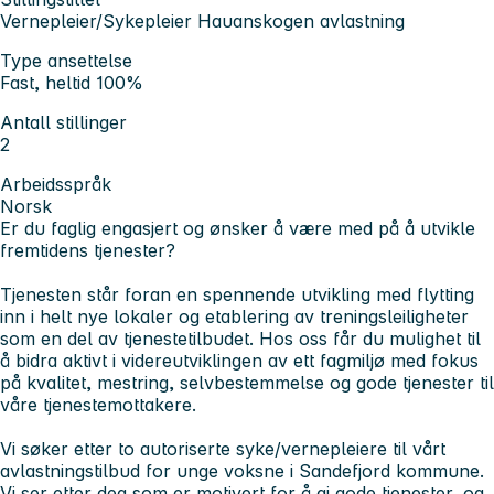
Vernepleier/Sykepleier Hauanskogen avlastning
Type ansettelse
Fast, heltid 100%
Antall stillinger
2
Arbeidsspråk
Norsk
Er du faglig engasjert og ønsker å være med på å utvikle
fremtidens tjenester?
Tjenesten står foran en spennende utvikling med flytting
inn i helt nye lokaler og etablering av treningsleiligheter
som en del av tjenestetilbudet. Hos oss får du mulighet til
å bidra aktivt i videreutviklingen av ett fagmiljø med fokus
på kvalitet, mestring, selvbestemmelse og gode tjenester til
våre tjenestemottakere.
Vi søker etter to autoriserte syke/vernepleiere til vårt
avlastningstilbud for unge voksne i Sandefjord kommune.
Vi ser etter deg som er motivert for å gi gode tjenester, og