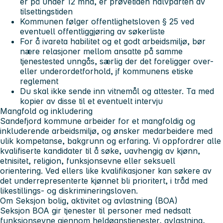
er på under 12 mnd, er prøvetiden halvparten av
tilsettingstiden
Kommunen følger offentlighetsloven § 25 ved
eventuell offentliggjøring av søkerliste
For å ivareta habilitet og et godt arbeidsmiljø, bør
nære relasjoner mellom ansatte på samme
tjenestested unngås, særlig der det foreligger over-
eller underordetforhold, jf kommunens etiske
reglement
Du skal ikke sende inn vitnemål og attester. Ta med
kopier av disse til et eventuelt intervju
Mangfold og inkludering
Sandefjord kommune arbeider for et mangfoldig og
inkluderende arbeidsmiljø, og ønsker medarbeidere med
ulik kompetanse, bakgrunn og erfaring. Vi oppfordrer alle
kvalifiserte kandidater til å søke, uavhengig av kjønn,
etnisitet, religion, funksjonsevne eller seksuell
orientering. Ved ellers like kvalifikasjoner kan søkere av
det underrepresenterte kjønnet bli prioritert, i tråd med
likestillings‑ og diskrimineringsloven.
Om Seksjon bolig, aktivitet og avlastning (BOA)
Seksjon BOA gir tjenester til personer med nedsatt
funksjonsevne gjennom heldøgnstjenester, avlastning,