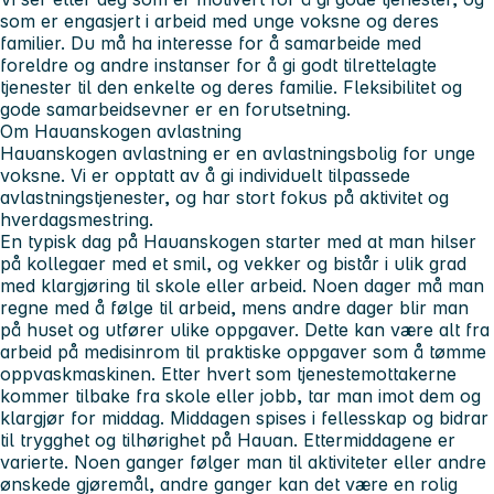
som er engasjert i arbeid med unge voksne og deres
familier. Du må ha interesse for å samarbeide med
foreldre og andre instanser for å gi godt tilrettelagte
tjenester til den enkelte og deres familie. Fleksibilitet og
gode samarbeidsevner er en forutsetning.
Om Hauanskogen avlastning
Hauanskogen avlastning er en avlastningsbolig for unge
voksne. Vi er opptatt av å gi individuelt tilpassede
avlastningstjenester, og har stort fokus på aktivitet og
hverdagsmestring.
En typisk dag på Hauanskogen starter med at man hilser
på kollegaer med et smil, og vekker og bistår i ulik grad
med klargjøring til skole eller arbeid. Noen dager må man
regne med å følge til arbeid, mens andre dager blir man
på huset og utfører ulike oppgaver. Dette kan være alt fra
arbeid på medisinrom til praktiske oppgaver som å tømme
oppvaskmaskinen. Etter hvert som tjenestemottakerne
kommer tilbake fra skole eller jobb, tar man imot dem og
klargjør for middag. Middagen spises i fellesskap og bidrar
til trygghet og tilhørighet på Hauan. Ettermiddagene er
varierte. Noen ganger følger man til aktiviteter eller andre
ønskede gjøremål, andre ganger kan det være en rolig