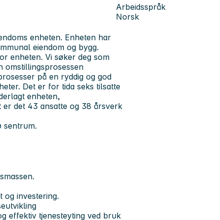
Arbeidsspråk
Norsk
iendoms enheten. Enheten har
i kommunal eiendom og bygg.
for enheten. Vi søker deg som
 omstillingsprosessen
rosesser på en ryddig og god
er. Det er for tida seks tilsatte
nderlagt enheten,
 er det 43 ansatte og 38 årsverk
ø sentrum.
msmassen.
t og investering.
eutvikling
g effektiv tjenesteyting ved bruk