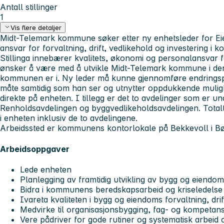
Antall stillinger
1
Vis flere detaljer
Midt-Telemark kommune søker etter ny enhetsleder for E
ansvar for forvaltning, drift, vedlikehold og investering 
Stillinga innebærer kvalitets, økonomi og personalansvar 
ønsker å være med å utvikle Midt-Telemark kommune i den
kommunen er i. Ny leder må kunne gjennomføre endringsp
måte samtidig som han ser og utnytter oppdukkende mulighet
direkte på enheten. I tillegg er det to avdelinger som er u
Renholdsavdelingen og byggvedlikeholdsavdelingen. Totalt
i enheten inklusiv de to avdelingene.
Arbeidssted er kommunens kontorlokale på Bekkevoll i B
Arbeidsoppgaver
Lede enheten
Planlegging av framtidig utvikling av bygg og eiendo
Bidra i kommunens beredskapsarbeid og kriseledelse
Ivareta kvaliteten i bygg og eiendoms forvaltning, drif
Medvirke til organisasjonsbygging, fag- og kompetans
Vere pådriver for gode rutiner og systematisk arbeid o