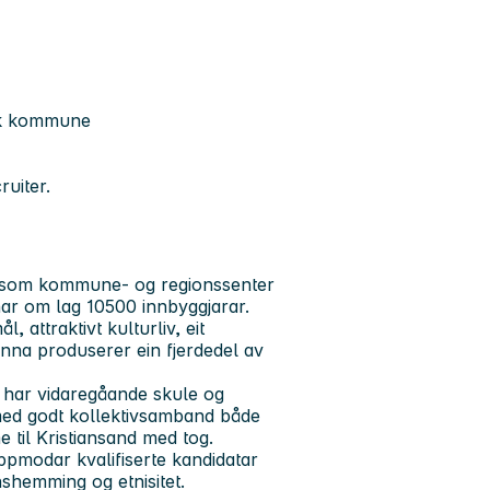
rk kommune
ruiter.
ø som kommune- og regionssenter
r om lag 10500 innbyggjarar.
 attraktivt kulturliv, eit
anna produserer ein fjerdedel av
, har vidaregåande skule og
med godt kollektivsamband både
e til Kristiansand med tog.
modar kvalifiserte kandidatar
nshemming og etnisitet.