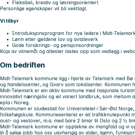
Fleksibel, kreativ og løsningsorientert
Personlige egenskaper vil bli vektlagt.
Vi tilbyr
Introduksjonsprogram for nye ledere i Midt-Telema
Lønn etter gjeldene lov og avtaleverk
Gode forsikrings- og pensjonsordninger
Kopi av vitnemål og attester lastes opp som vedlegg i webc
Om bedriften
Midt-Telemark kommune ligg i hjarte av Telemark med B
og handelssenter, og Gvarv som lokalsenter. Kommunen ha
Midt-Telemark er ein aktiv kommune med nasjonale turistmål,
innovativt næringsliv og eit variert landbruk, som mellom 
epla i Noreg.
Kommunen er studiestad for Universitetet i Sør-Øst Norge
folkehøgskule. Kommunesenteret er eit trafikknutepunkt 
aust- og vestover, m.a. med bare 2 timar til Oslo og 2 ½ tim
Midt-Telemark kommune er opptekne av mangfald og vi opp
til å søkje jobb hos oss uavhengig av alder, kjønn, funksjo