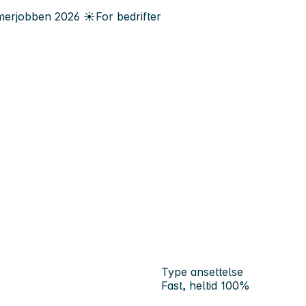
erjobben
2026
☀️
For bedrifter
Type ansettelse
Fast, heltid 100%