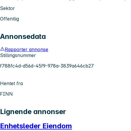
Sektor
Offentlig
Annonsedata
Rapporter annonse
Stillingsnummer
f788fc4d-d56d-45f9-978a-3839a646cb27
Hentet fra
FINN
Lignende annonser
Enhetsleder Eiendom