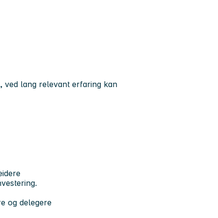
, ved lang relevant erfaring kan
eidere
nvestering.
re og delegere