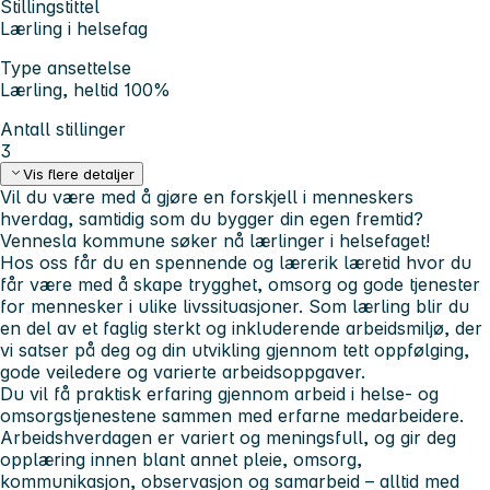
Stillingstittel
Lærling i helsefag
Type ansettelse
Lærling, heltid 100%
Antall stillinger
3
Vis flere detaljer
Vil du være med å gjøre en forskjell i menneskers
hverdag, samtidig som du bygger din egen fremtid?
Vennesla kommune søker nå lærlinger i helsefaget!
Hos oss får du en spennende og lærerik læretid hvor du
får være med å skape trygghet, omsorg og gode tjenester
for mennesker i ulike livssituasjoner. Som lærling blir du
en del av et faglig sterkt og inkluderende arbeidsmiljø, der
vi satser på deg og din utvikling gjennom tett oppfølging,
gode veiledere og varierte arbeidsoppgaver.
Du vil få praktisk erfaring gjennom arbeid i helse- og
omsorgstjenestene sammen med erfarne medarbeidere.
Arbeidshverdagen er variert og meningsfull, og gir deg
opplæring innen blant annet pleie, omsorg,
kommunikasjon, observasjon og samarbeid – alltid med