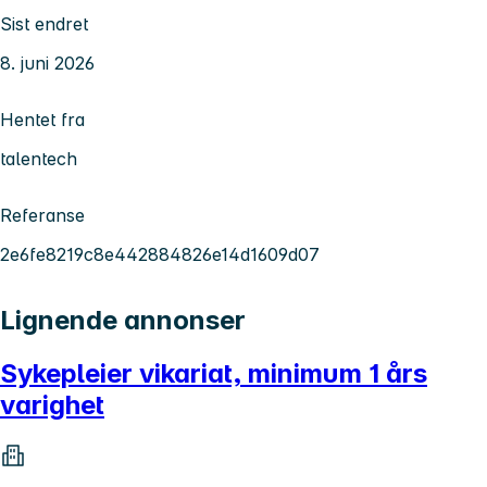
Sist endret
8. juni 2026
Hentet fra
talentech
Referanse
2e6fe8219c8e442884826e14d1609d07
Lignende annonser
Sykepleier vikariat, minimum 1 års
varighet