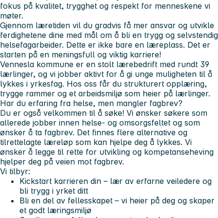
fokus på kvalitet, trygghet og respekt for menneskene vi
møter.
Gjennom læretiden vil du gradvis få mer ansvar og utvikle
ferdighetene dine med mål om å bli en trygg og selvstendig
helsefagarbeider. Dette er ikke bare en læreplass. Det er
starten på en meningsfull og viktig karriere!
Vennesla kommune er en stolt lærebedrift med rundt 39
lærlinger, og vi jobber aktivt for å gi unge muligheten til å
lykkes i yrkesfag. Hos oss får du strukturert opplæring,
trygge rammer og et arbeidsmiljø som heier på lærlinger.
Har du erfaring fra helse, men mangler fagbrev?
Du er også velkommen til å søke! Vi ønsker søkere som
allerede jobber innen helse- og omsorgsfeltet og som
ønsker å ta fagbrev. Det finnes flere alternative og
tilrettelagte læreløp som kan hjelpe deg å lykkes. Vi
ønsker å legge til rette for utvikling og kompetanseheving
hjelper deg på veien mot fagbrev.
Vi tilbyr:
Kickstart karrieren din – lær av erfarne veiledere og
bli trygg i yrket ditt
Bli en del av fellesskapet – vi heier på deg og skaper
et godt læringsmiljø