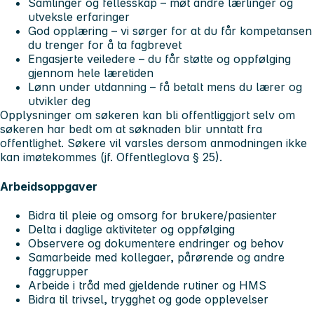
Samlinger og fellesskap – møt andre lærlinger og
utveksle erfaringer
God opplæring – vi sørger for at du får kompetansen
du trenger for å ta fagbrevet
Engasjerte veiledere – du får støtte og oppfølging
gjennom hele læretiden
Lønn under utdanning – få betalt mens du lærer og
utvikler deg
Opplysninger om søkeren kan bli offentliggjort selv om
søkeren har bedt om at søknaden blir unntatt fra
offentlighet. Søkere vil varsles dersom anmodningen ikke
kan imøtekommes (jf. Offentleglova § 25).
Arbeidsoppgaver
Bidra til pleie og omsorg for brukere/pasienter
Delta i daglige aktiviteter og oppfølging
Observere og dokumentere endringer og behov
Samarbeide med kollegaer, pårørende og andre
faggrupper
Arbeide i tråd med gjeldende rutiner og HMS
Bidra til trivsel, trygghet og gode opplevelser