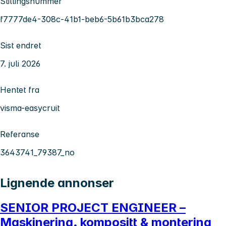
Stillingsnummer
f7777de4-308c-41b1-beb6-5b61b3bca278
Sist endret
7. juli 2026
Hentet fra
visma-easycruit
Referanse
3643741_79387_no
Lignende annonser
SENIOR PROJECT ENGINEER –
Maskinering, kompositt & montering