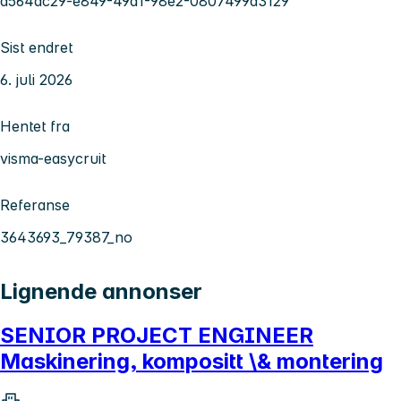
d564dc29-e849-49a1-98e2-0807499d3129
Sist endret
6. juli 2026
Hentet fra
visma-easycruit
Referanse
3643693_79387_no
Lignende annonser
SENIOR PROJECT ENGINEER
Maskinering, kompositt \& montering