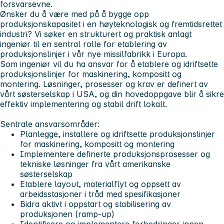
forsvarsevne.
Ønsker du å være med på å bygge opp
produksjonskapasitet i en høyteknologisk og fremtidsrettet
industri? Vi søker en strukturert og praktisk anlagt
ingeniør til en sentral rolle for etablering av
produksjonslinjer i vår nye missilfabrikk i Europa.
Som ingeniør vil du ha ansvar for å etablere og idriftsette
produksjonslinjer for maskinering, kompositt og
montering. Løsninger, prosesser og krav er definert av
vårt søsterselskap i USA, og din hovedoppgave blir å sikre
effektiv implementering og stabil drift lokalt.
Sentrale ansvarsområder:
Planlegge, installere og idriftsette produksjonslinjer
for maskinering, kompositt og montering
Implementere definerte produksjonsprosesser og
tekniske løsninger fra vårt amerikanske
søsterselskap
Etablere layout, materialflyt og oppsett av
arbeidsstasjoner i tråd med spesifikasjoner
Bidra aktivt i oppstart og stabilisering av
produksjonen (ramp-up)
Identifisere og implementere forbedringer innen